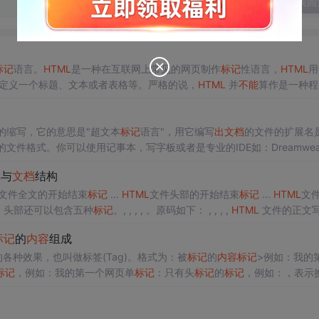
发表回
标记
语言。
HTML
是一种在互联网上常见的网页制作
标记
性语言，
HTML
用
定义一个标题、文本或者表格等。严格的说，
HTML
并
不能
算作是一种程
是通过浏览器的翻译，将网页中的
内容
呈现...
up Language 的缩写，它的意思是"超文本
标记
语言"，用它编写
出
文档
的文件的扩展名是
的文件格式。你可以使用记事本，写字板或者是专业的IDE如：Dreamweav
”和“>”,这两个...
记
与
文档
结构
文件全文的开始结束
标记
...
HTML
文件头部的开始结束
标记
...
HTML
文
。头部还可以包含五种
标记
。, , , , 。原码如下： , , , ,
HTML
文件的正文
u...
标记
的
内容
组成
各种效果，也叫做标签(Tag)。格式为：被
标记
的
内容
标记
>例如：我的
标记
，例如：我的第一个网页单
标记
：只有头
标记
的
标记
，例如：，表示
嵌套另外一个
标记
。例如：我的第一个网页2. 属性
标记
规定了信息是什么