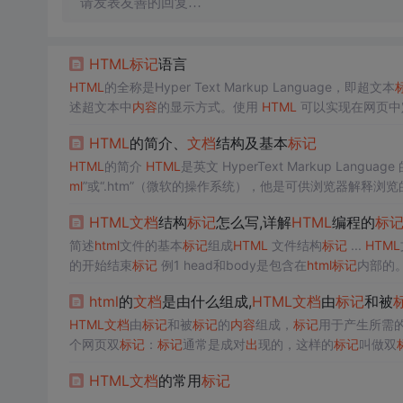
请发表友善的回复…
HTML
标记
语言
HTML
的全称是Hyper Text Markup Language，即超文本
述超文本中
内容
的显示方式。使用
HTML
可以实现在网页中
计语言，因为它缺少了程序设计语言所应有的特征。
HTML
HTML
的简介、
文档
结构及基本
标记
HTML
的简介
HTML
是英文 HyperText Mark
ml
”或“.htm”（微软的操作系统），他是可供浏览器解释浏览
等等编辑工具来编写
HTML
文件。
HTML
标记
两端有两个符号“<
HTML
文档
结构
标记
怎么写,详解
HTML
编程的
标
简述
html
文件的基本
标记
组成
HTML
文件结构
标记
...
HTML
的开始结束
标记
例1 head和body是包含在
html
标记
内部的
这里.简述“
HTML
”
文档
的基本结构？
HTML
(HyperText Mark-
html
的
文档
是由什么组成,
HTML
文档
由
标记
和被
HTML
文档
由
标记
和被
标记
的
内容
组成，
标记
用于产生所需的
个网页双
标记
：
标记
通常是成对
出
现的，这样的
标记
叫做双
行。1.
标记
HTML
是一种嵌套语言，一个
标记
的外面可以再
HTML
文档
的常用
标记
怎样显示或控制这些...