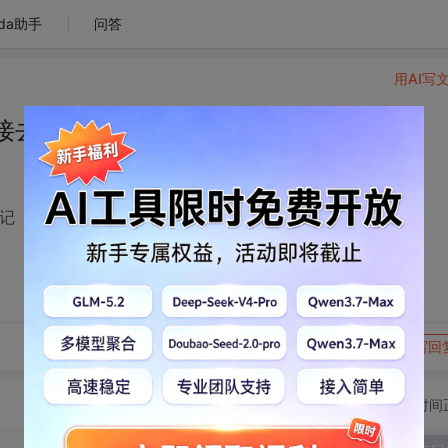
da助手
问答
用AI写
接去出所有html标记
标记
转发到动态
举报
写回
切换为时间