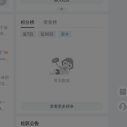
复
积分榜
荣誉榜
于描
序设
近7日
近30日
至今
“.
ht
er
件体部
暂无数据
写在
第一
查看更多榜单
换
，但
社区公告