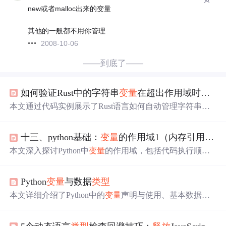
new或者malloc出来的变量
其他的一般都不用你管理
2008-10-06
——到底了——
如何验证Rust中的字符串
变量
在超出作用域时自动
本文通过代码实例展示了Rust语言如何自动管理字符串
类
型
的堆内存，在
变量
超出作用域时自动调用drop函数并
释
放
内存。
十三、python基础：
变量
的作用域1（内存引用和
释
本文深入探讨Python中
变量
的作用域，包括代码执行顺
序、内存分配、引用与
释放
机制。通过实例分析，解释器
如何处理
变量
的创建、使用及销毁过程，帮助初学者理解P
Python
变量
与数据
类型
ython内存管理。
本文详细介绍了Python中的
变量
声明与使用、基本数据
类
型
以及
类型
转换等内容。涵盖了
变量
的声明、使用规则、
基本数据
类型
的操作与转换方法。