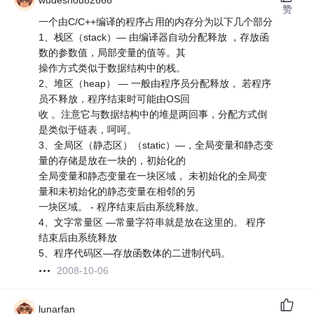
wudeshou82666
赞
一个由C/C++编译的程序占用的内存分为以下几个部分
1、栈区（stack）— 由编译器自动分配释放 ，存放函
数的参数值，局部变量的值等。其
操作方式类似于数据结构中的栈。
2、堆区（heap） — 一般由程序员分配释放， 若程序
员不释放，程序结束时可能由OS回
收 。注意它与数据结构中的堆是两回事，分配方式倒
是类似于链表，呵呵。
3、全局区（静态区）（static）—，全局变量和静态变
量的存储是放在一块的，初始化的
全局变量和静态变量在一块区域， 未初始化的全局变
量和未初始化的静态变量在相邻的另
一块区域。 - 程序结束后由系统释放。
4、文字常量区 —常量字符串就是放在这里的。 程序
结束后由系统释放
5、程序代码区—存放函数体的二进制代码。
2008-10-06
lunarfan