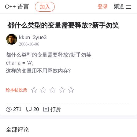
C++ 语言
登录
频道
加入
帖子详情
社区
C++ 语言
都什么类型的变量需要释放?新手勿笑
kkun_3yue3
2008-10-06
都什么类型的变量需要释放?新手勿笑
char a = 'A';
这样的变量用不用释放内存?
给本帖投票
271
20
打赏
全部评论