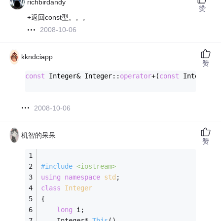
richbirdandy
赞
+返回const型。。。
2008-10-06
kkndciapp
赞
const
 Integer& Integer::
operator
+(
const
 Integer& 
2008-10-06
机智的呆呆
赞
#
include
<iostream>
using
namespace
std
;
class
Integer
{
long
 i;
Integer* 
This
()