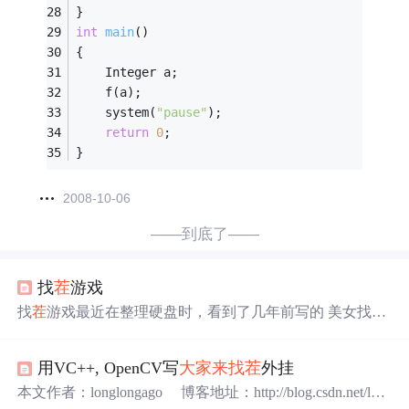
}
int
main
()
{
    Integer a;
    f(a);
    system(
"pause"
);
return
0
;
}
2008-10-06
——到底了——
找
茬
游戏
找
茬
游戏最近在整理硬盘时，看到了几年前写的 美女找
茬
工具，一时兴起看下现在是否能用，试了下，完全用不了
了，界面和以前的界面一样啊，图片的偏移应该没有变，
用VC++, OpenCV写
大家来找
茬
外挂
按道理应该能用，猜想可能是图片做了处理。就花了点时
间看了下，果然发现了问题，现在和大家分享下。原理找
本文作者：longlongago 博客地址：http://blog.csdn.net/lon
茬
游戏是给出两种图片，图片中只有几处地方不同，快速