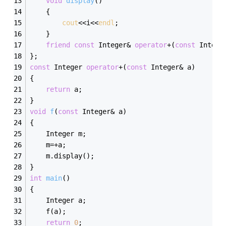
void
display
()
	{
cout
<<i<<
endl
;
	}
friend
const
 Integer& 
operator
+(
const
 Intege
};
const
 Integer 
operator
+(
const
 Integer& a)
{
return
 a;
}
void
f
(
const
 Integer& a)
{
	Integer m;
	m=+a;
	m.display();
}
int
main
()
{
	Integer a;
	f(a);
return
0
;