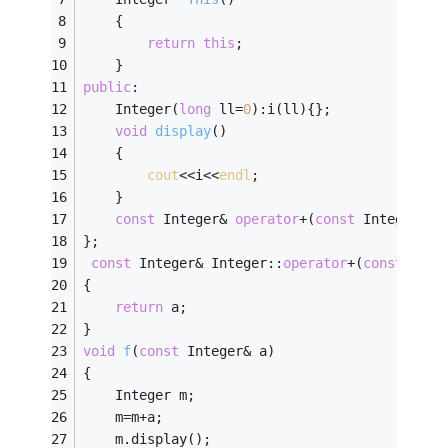
    {
return
this
;
    }
public
:
    Integer(
long
 ll=
0
):i(ll){};
void
display
()
    {
cout
<<i<<
endl
;
    }
const
 Integer& 
operator
+(
const
 Integer& a
};
const
 Integer& Integer::
operator
+(
const
 Inte
{
return
 a;
}
void
f
(
const
 Integer& a)
{
    Integer m;
    m=m+a;
    m.display();