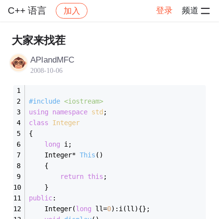
C++ 语言
登录
频道
加入
帖子详情
社区
C++ 语言
大家来找茬
APIandMFC
2008-10-06
#
include
<iostream>
using
namespace
std
;
class
Integer
{
long
 i;
Integer* 
This
()
	{
return
this
;
	}
public
:
	Integer(
long
 ll=
0
):i(ll){};