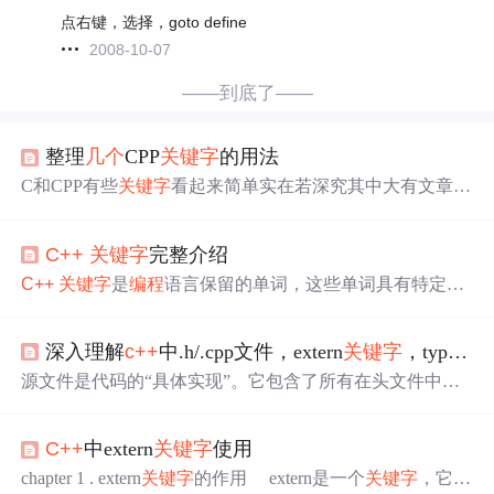
点右键，选择，goto define
2008-10-07
——到底了——
整理
几个
CPP
关键字
的用法
C和CPP有些
关键字
看起来简单实在若深究其中大有文章,
今天我就来整理
几个
较为常用也很重要的CPP
关键字
:stati
c、const、extern、inline、typename、explicit、new、delete.
C++
关键字
完整介绍
先就说这
几个
吧,能把这
几个
关键字
的内容整理完也是有不
少的篇幅了.以后有需要再添加便是.
关键字
之一:static 1、
C++
关键字
是
编程
语言保留的单词，这些单词具有特定的
在C语言中的用法
含义，并在编译过程中被编译器识别和处理。由于
关键字
有特殊的用途，因此不能将它们用作标识符（变量名、函
深入理解
c++
中.h/.cpp文件，extern
关键字
，typedef，using
数名、类名等）。
源文件是代码的“具体实现”。它包含了所有在头文件中声
明的实体所对应的完整定义。源文件中应该包含什么？头
文件的包含：#include "my_header.h"，以获取所有声明。函
C++
中extern
关键字
使用
数的完整定义类成员函数的完整实现全局变量的定义（这
是该变量唯一被分配内存的地方）为什么要这么做？每个 .
chapter 1 . extern
关键字
的作用 extern是一个
关键字
，它告