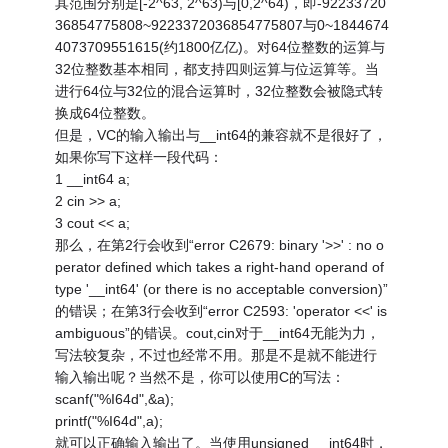
其范围分别是[-2^63, 2^63)与[0,2^64)，即-92233720
36854775808~9223372036854775807与0~1844674
4073709551615(约1800亿亿)。对64位整数的运算与
32位整数基本相同，都支持四则运算与位运算等。当
进行64位与32位的混合运算时，32位整数会被隐式转
换成64位整数。
但是，VC的输入输出与__int64的兼容就不是很好了，
如果你写下这样一段代码：
1 __int64 a;
2 cin >> a;
3 cout << a;
那么，在第2行会收到“error C2679: binary '>>' : no o
perator defined which takes a right-hand operand of
type '__int64' (or there is no acceptable conversion)”
的错误；在第3行会收到“error C2593: 'operator <<' is
ambiguous”的错误。cout,cin对于__int64无能为力，
写法较复杂，不过也经常不用。那是不是就不能进行
输入输出呢？当然不是，你可以使用C的写法：
scanf("%I64d",&a);
printf("%I64d",a);
就可以正确输入输出了。当使用unsigned __int64时，