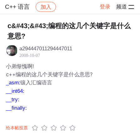
C++ 语言
登录
频道
加入
帖子详情
社区
C++ 语言
c&#43;&#43;编程的这几个关键字是什么
意思?
a294447011294447011
2008-10-07
小弟惭愧啊!
c++编程的这几个关键字是什么意思?
镶入汇编语言
_asm:
__int64:
__try:
__finally:
给本帖投票