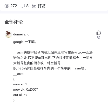
272
8
打赏
全部评论
dumeifang
赞
google 一下嘛。
__asm关键字启动内联汇编并且能写在任何c/c++合法
语句之处.它不能单独出现.它必须接汇编指令、一组被
大括号包含的指令或一对空括号
以下代码片段是在括号内的一个简单的__asm块。
__asm
{
mov al, 2
mov dx, 0xD007
out al, dx
}