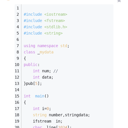
#
include
<iostream>
#
include
<fstream>
#
include
<stdlib.h>
#
include
<string>
using
namespace
std
; 
class
 _
mydata
{ 
public
: 
int
 num; 
// 
int
 data; 
}pub[
5
]; 
int
main
()
{  
int
 i=
0
;  
string
 number,stringdata; 
    ifstream  in;  
char
  line[
1024
];  