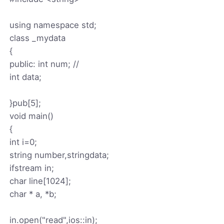
using namespace std;
class _mydata
{
public: int num; //
int data;
}pub[5];
void main()
{
int i=0;
string number,stringdata;
ifstream in;
char line[1024];
char * a, *b;
in.open("read",ios::in);