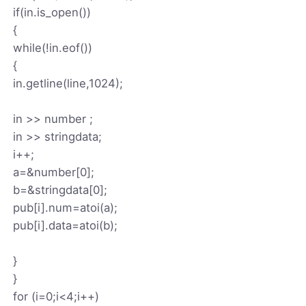
if(in.is_open())
{
while(!in.eof())
{
in.getline(line,1024);
in >> number ;
in >> stringdata;
i++;
a=&number[0];
b=&stringdata[0];
pub[i].num=atoi(a);
pub[i].data=atoi(b);
}
}
for (i=0;i<4;i++)