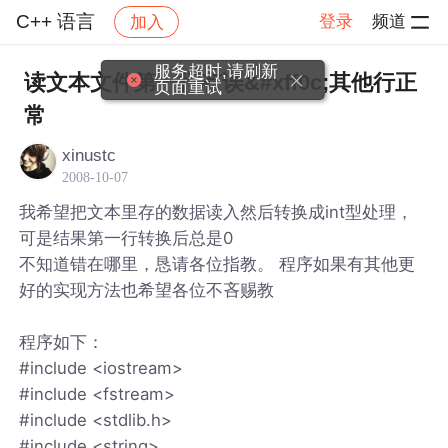
C++ 语言
登录
频道
加入
帖子详情
社区
C++ 语言
服务超时,请刷新
读文本文件第一行有误&#xff0c;其他行正
页面重试
常
xinustc
2008-10-07
我希望把文本里存的数据读入然后转换成int型处理，
可是结果第一行转换后总是0
不知道错在哪里，恳请各位指教。 程序如果有其他更
好的实现方法也希望各位不吝赐教
程序如下：
#include <iostream>
#include <fstream>
#include <stdlib.h>
#include <string>