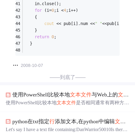
	in.close();
for
 (i=
0
;i <
4
;i++) 
	{ 
cout
 << pub[i].num <<
" "
<<pub[i].data
	} 
return
0
;
  } 
2008-10-07
——到底了——
使用PowerShell比较本地
文本文件
与Web上的
文本文件
使用PowerShell比较本地
文本文件
是否相同通常有两种方
式：1.通过Get-FileHash这个命令，比较两个文件的哈希是
否相同；2.通过Compare-Object这个命令，逐
行
比较两个文
python在txt指定
行
添加文本,在python中编辑
文本文件
件的内容是否相同。 比较本地
文本文件
与Web上的
文本文
件
也是同样的2种思路，只不过要首先处理好web上的文
Let's say I have a text file containing:DanWarrior50010Is there a
件。处理web上的文件也显然有两种思路：1.得到web文件