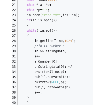
char
 * a, *b; 
char
 *p=
" "
;
    in.open(
"read.txt"
,ios::in);  
if
(in.is_open())  
    {  
while
(!in.eof())  
	{  
		in.getline(line,
1024
);  
/*in >> number ; 
		in >> stringdata;  
		i++; 
		a=&number[0]; 
		b=&stringdata[0]; */
		a=strtok(line,p);
		pub[i].num=atoi(a); 
		b=strtok(
NULL
,p);
		pub[i].data=atoi(b); 
		i++;
  	}  
    }  