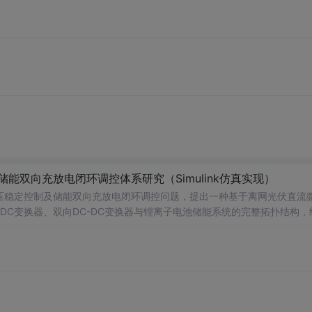
储能双向充放电闭环调控体系研究（Simulink仿真实现）
压稳定控制及储能双向充放电闭环调控问题，提出一种基于离网光伏直流
-DC变换器、双向DC-DC变换器与锂离子电池储能系统的完整拓扑结构，
调节能力，实现对功率供需失衡的有效抑制。系统采用分层控制架构，集
突变等动态工况下维持母线电压稳定。在Simulink环境中搭建全系统
著提升了微网在无外部电网支撑下的自主运行能力和电能质量水平。; 适
气工程及相关专业研究生、科研人员，以及从事光伏储能系统、直流微网
网中的能量管理与动态响应优化提供理论支持与仿真验证平台。; 阅读建