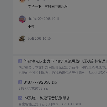
支持一下，有时间下来玩玩
shuihan20e
2008-10-11
不错
budi
2008-10-10
间歇性光伏出力下 48V 直流母线电压稳定控制及
内容概要：本文针对间歇性光伏出力条件下48V直流母线电
系统的协同控制体系。通过构建包含光伏阵列、Boost型DC
光伏最大功率点跟踪（MPPT）技术和储能系统的双向功率
818777792058.zip
压外环与电流内环双闭环控制策略，确保在光照强度波动、负载
模型，验证了控制策略在多种扰动场景下的有效性与鲁棒性，显
818777792058.zip
人群：具备电力电子、自动控制与新能源系统基础知识的电
IM系统 - 构建语音识别服务
与仿真的工程技术人员。; 使用场景及目标：①用于教学与科研中离网型光伏直流微网系统的建模与仿真分析；②指导实际工程中48V直
流微网的电压稳定控制与储能协调管理方案设计；③为新能源微
百度智能云短语音识别REST-API-C++SDK