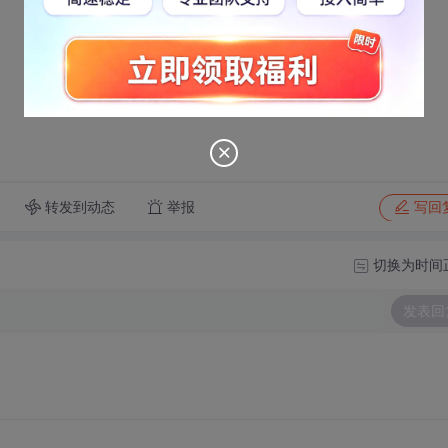
转发到动态
举报
写回
切换为时间
发表回