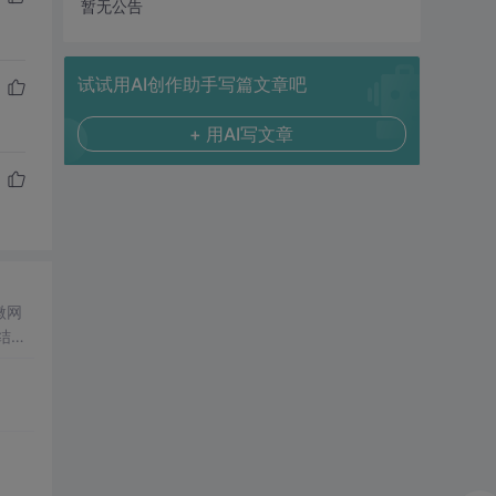
暂无公告
试试用AI创作助手写篇文章吧
+ 用AI写文章
微网
结合
成电
仿真
合
设计