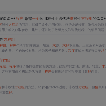
的C\C++
程序
,急需
一个
运用雅可比迭代法
求
线性
方程组
的C/C+
解
线性
方程组
的问题。提供了多个示例代码，包括错误检查、迭代次数限
过用户输入获取参数。此外，还讨论了数组定义和迭代过程中的细节问题
性
方程组
程组
。
程序
包括了矩阵乘法、加法、
求
逆、
求
解
下三角、上三角和对角矩
右侧向量、初始迭代向量、松弛因子和误差限，
程序
将输出满足误差要
求
方程组
程组
。
程序
包括了矩阵操作的相关方法，如矩阵的加法、乘法、转置、
求
、方程右侧值和初始迭代向量，
程序
会根据给定的误差限计算
解
向量。
组
和非线性
方程组
的方法。scipy的fsolve适用于非线性
方程组
，但
解
集可
和复数
解
。