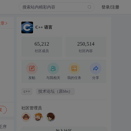
登录/注册
文章
C++ 语言
65,212
250,514
社区成员
社区内容
发帖
与我相关
我的任务
分享
c++
技术论坛（原bbs）
社区管理员
复
正序
加入社区