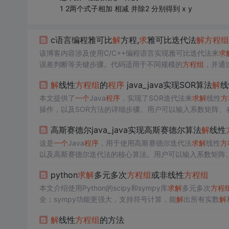
1 2两个式子相加 相减 并除2 分别得到 x y
c语言编程雅可比
解
方程,
求
雅可比迭代法
解
方程组
该博客内容涉及使用C/C++编程语言实现雅可比迭代法来
求
误差判断等关键步骤。代码适用于不同规模的
方程组
，并通
解
线性
方程组
的
程序
java_java实现SOR算法
解
线
本文提供了
一个
Java
程序
，实现了SOR迭代法来
求
解
线性
方
操作，以及SOR方法的详细步骤。用户可以输入系数矩阵、
向量。
高斯赛德尔java_java实现高斯赛德尔算法
解
线性
这是
一个
Java
程序
，用于使用高斯赛德尔迭代法
求
解
线性
方
以及高斯赛德尔迭代法的核心算法。用户可以输入系数矩阵
python
求
解
多元多次
方程组
或非线性
方程组
本文介绍使用Python的scipy和sympy库
求
解
多元多次
方程
全；sympy功能更强大，支持符号计算，能
解
出所有实数
解
解
线性
方程组
的方法