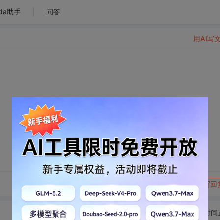
da助手
问答
用AI写
转发到动态
举报
写回
切换为时间