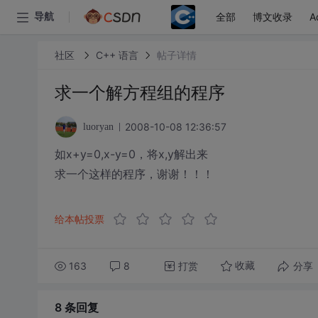
全部
博文收录
A
导航
社区
C++ 语言
帖子详情
求一个解方程组的程序
2008-10-08 12:36:57
luoryan
如x+y=0,x-y=0，将x,y解出来
求一个这样的程序，谢谢！！！
给本帖投票
163
8
打赏
分享
收藏
8 条
回复