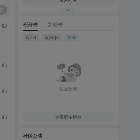
复
积分榜
荣誉榜
近7日
近30日
至今
暂无数据
查看更多榜单
社区公告