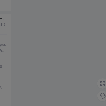
+
程序
！...
制和
。
阵等
的
解
逆，
能不