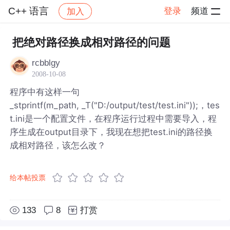
C++ 语言
登录
频道
加入
帖子详情
社区
C++ 语言
把绝对路径换成相对路径的问题
rcbblgy
2008-10-08
程序中有这样一句
_stprintf(m_path, _T("D:/output/test/test.ini"));，tes
t.ini是一个配置文件，在程序运行过程中需要导入，程
序生成在output目录下，我现在想把test.ini的路径换
成相对路径，该怎么改？
给本帖投票
133
8
打赏