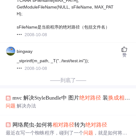
TCHAR sFileName[MAX_PATH];
GetModuleFileName(NULL, sFileName, MAX_PAT
H);
sFileName是当前程序的绝对路径（包括文件名）
2008-10-08
bingway
赞
_stprintf(m_path, _T("../test/test.ini"));
2008-10-08
——到底了——
mvc 解决StyleBundle中 图片
绝对路径
装
换成
相对路径
问题
解决办法
网络爬虫-如何将
相对路径
转为
绝对路径
最近在写一个蜘蛛程序，碰到了一个
问题
，就是如何将页