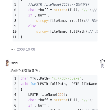
//LPSTR fileName[255];//删掉这行
char
 *buff = 
strrchr
(full, 
'\\'
);
// 找到
if
 ( buff )
strcpy
(fileName, ++buff);
// 找到，则
else
strcpy
(fileName, fullPath);
// 没找到
}
2008-10-08
lsldd
赞
给你个函数做参考：
char
 *fullPath= 
"c:\\dd\\c.exe"
;
void
fun
(LPSTR fullPath, LPSTR fileName)
{
	LPSTR fileName[
255
];
char
 *buff = 
strrchr
(full, 
'\\'
);
if
 ( buff )