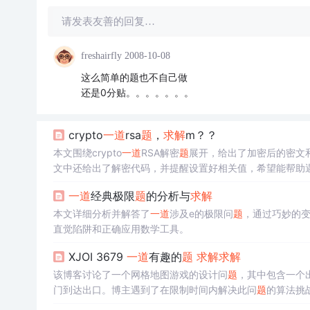
请发表友善的回复…
freshairfly
2008-10-08
这么简单的题也不自己做
还是0分贴。。。。。。。
crypto
一道
rsa
题
，
求解
m？？
本文围绕crypto
一道
RSA解密
题
展开，给出了加密后的密文
文中还给出了解密代码，并提醒设置好相关值，希望能帮助
一道
经典极限
题
的分析与
求解
本文详细分析并解答了
一道
涉及e的极限问
题
，通过巧妙的变换
直觉陷阱和正确应用数学工具。
XJOI 3679
一道
有趣的
题
求解
求解
该博客讨论了一个网格地图游戏的设计问
题
，其中包含一个
门到达出口。博主遇到了在限制时间内解决此问
题
的算法挑战