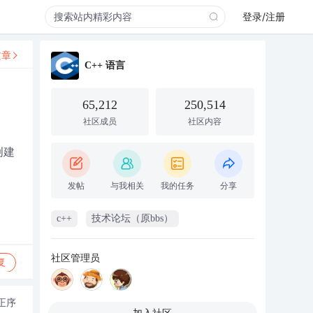
登录/注册
文章
C++ 语言
65,212
250,514
社区成员
社区内容
创建
发帖
与我相关
我的任务
分享
c++
技术论坛（原bbs）
社区管理员
复
正序
加入社区