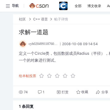
全部
博文收录
A
导航
社区
C++ 语言
帖子详情
求解一道题
2008-10-08 09:14:54
cyh020499118760qqcom
定义一个Circle类，包括数据成员Radius（半径
一个的对象进行测试。
给本帖投票
74
1
打赏
分享
收藏
1 条
回复