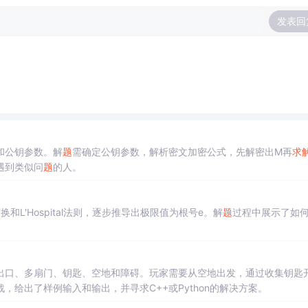
发表回
和公钥参数。解
题
需确定公钥参数，解析密文加密公式，先解密出M再
求
遇到类似问
题
的人。
和L'Hospital法则，逐步推导出极限值为根号e。解
题
过程中展示了如
出口、多扇门、钥匙、空地和障碍。玩家需要从空地出发，通过收集钥匙
，给出了样例输入和输出，并寻求C++或Python的解决方案。