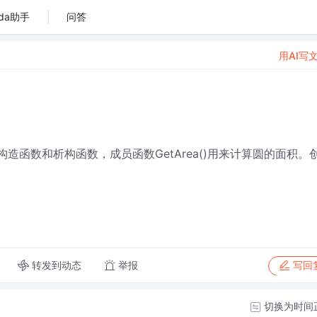
da助手
问答
用AI写
），构造函数和析构函数，成员函数GetArea()用来计算圆的面积。
转发到动态
举报
写回
切换为时间