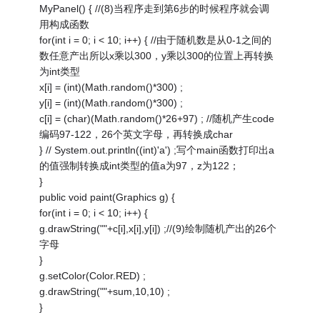
MyPanel() { //(8)当程序走到第6步的时候程序就会调
用构成函数
for(int i = 0; i < 10; i++) { //由于随机数是从0-1之间的
数任意产出所以x乘以300，y乘以300的位置上再转换
为int类型
x[i] = (int)(Math.random()*300) ;
y[i] = (int)(Math.random()*300) ;
c[i] = (char)(Math.random()*26+97) ; //随机产生code
编码97-122，26个英文字母，再转换成char
} // System.out.println((int)'a') ;写个main函数打印出a
的值强制转换成int类型的值a为97，z为122；
}
public void paint(Graphics g) {
for(int i = 0; i < 10; i++) {
g.drawString(""+c[i],x[i],y[i]) ;//(9)绘制随机产出的26个
字母
}
g.setColor(Color.RED) ;
g.drawString(""+sum,10,10) ;
}