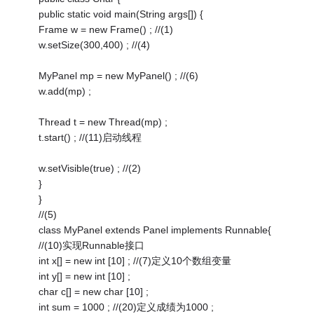
public static void main(String args[]) {
Frame w = new Frame() ; //(1)
w.setSize(300,400) ; //(4)
MyPanel mp = new MyPanel() ; //(6)
w.add(mp) ;
Thread t = new Thread(mp) ;
t.start() ; //(11)启动线程
w.setVisible(true) ; //(2)
}
}
//(5)
class MyPanel extends Panel implements Runnable{
//(10)实现Runnable接口
int x[] = new int [10] ; //(7)定义10个数组变量
int y[] = new int [10] ;
char c[] = new char [10] ;
int sum = 1000 ; //(20)定义成绩为1000 ;