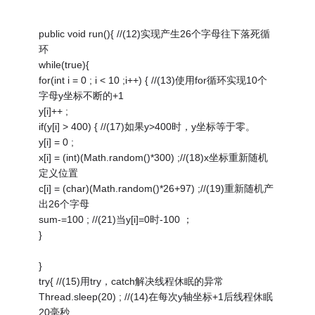
public void run(){ //(12)实现产生26个字母往下落死循
环
while(true){
for(int i = 0 ; i < 10 ;i++) { //(13)使用for循环实现10个
字母y坐标不断的+1
y[i]++ ;
if(y[i] > 400) { //(17)如果y>400时，y坐标等于零。
y[i] = 0 ;
x[i] = (int)(Math.random()*300) ;//(18)x坐标重新随机
定义位置
c[i] = (char)(Math.random()*26+97) ;//(19)重新随机产
出26个字母
sum-=100 ; //(21)当y[i]=0时-100 ；
}
}
try{ //(15)用try，catch解决线程休眠的异常
Thread.sleep(20) ; //(14)在每次y轴坐标+1后线程休眠
20毫秒