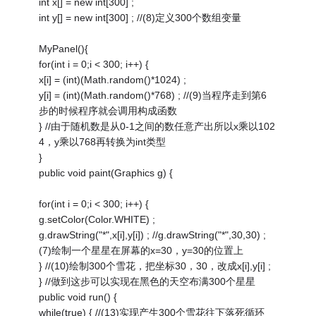
int x[] = new int[300] ;
int y[] = new int[300] ; //(8)定义300个数组变量
MyPanel(){
for(int i = 0;i < 300; i++) {
x[i] = (int)(Math.random()*1024) ;
y[i] = (int)(Math.random()*768) ; //(9)当程序走到第6
步的时候程序就会调用构成函数
} //由于随机数是从0-1之间的数任意产出所以x乘以102
4，y乘以768再转换为int类型
}
public void paint(Graphics g) {
for(int i = 0;i < 300; i++) {
g.setColor(Color.WHITE) ;
g.drawString("*",x[i],y[i]) ; //g.drawString("*",30,30) ;
(7)绘制一个星星在屏幕的x=30，y=30的位置上
} //(10)绘制300个雪花，把坐标30，30，改成x[i],y[i] ;
} //做到这步可以实现在黑色的天空布满300个星星
public void run() {
while(true) { //(13)实现产生300个雪花往下落死循环