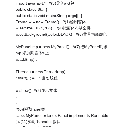
import java.awt.* ; //(3)导入awt包
public class Star {
public static void main(String args[]) {
Frame w = new Frame() ; //(1)绘制窗体
w.setSize(1024,768) ; //(4)把窗体布满全屏
w.setBackground(Color.BLACK) ; //(5)背景为黑颜色
MyPanel mp = new MyPanel() ; //(7)把MyPanel对象
mp,添加到窗体w上
w.add(mp) ;
Thread t = new Thread(mp) ;
t.start() ; //(12)启动线程
w.show(); //(2)显示窗体
}
}
//(6)继承Panel类
class MyPanel extends Panel implements Runnable
{ //(11)实现Runnable接口