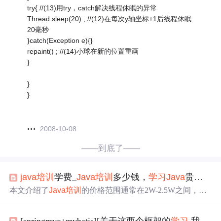
try{ //(13)用try，catch解决线程休眠的异常
Thread.sleep(20) ; //(12)在每次y轴坐标+1后线程休眠
20毫秒
}catch(Exception e){}
repaint() ; //(14)小球在新的位置重画
}
}
}
2008-10-08
——到底了——
java
培训
学费_
Java
培训
多少钱，
学习
Java
贵不贵？
本文介绍了
Java
培训
的价格范围通常在2W-2.5W之间，并
指出高昂的学费背后是高质量的教学服务和就业支持。同
时，提到了中公优就业提供的
百度
0息贷款服务以减轻学员
[springmvc+mybatis][关于这两个框架的
学习
,我想说]