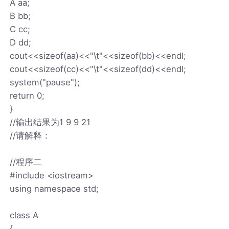
A aa;
B bb;
C cc;
D dd;
cout<<sizeof(aa)<<"\t"<<sizeof(bb)<<endl;
cout<<sizeof(cc)<<"\t"<<sizeof(dd)<<endl;
system("pause");
return 0;
}
//输出结果为1 9 9 21
//请解释：
//程序二
#include <iostream>
using namespace std;
class A
{