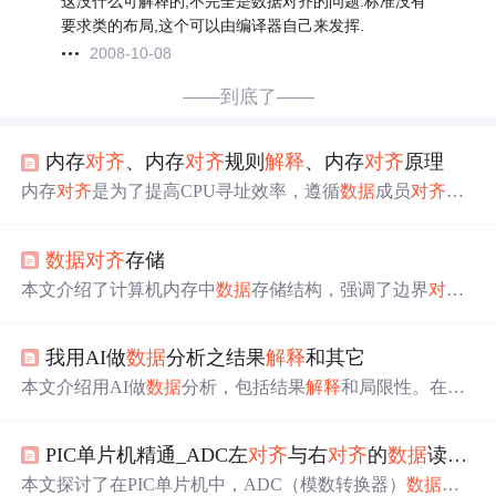
这没什么可解释的,不完全是数据对齐的问题.标准没有
要求类的布局,这个可以由编译器自己来发挥.
2008-10-08
——到底了——
内存
对齐
、内存
对齐
规则
解释
、内存
对齐
原理
内存
对齐
是为了提高CPU寻址效率，遵循
数据
成员
对齐
规
则和结构体整体
对齐
规则。文章详细阐述了内存
对齐
的原
因、规则，并通过实例
解释
了
对齐
过程，同时介绍了如何
数据
对齐
存储
更改默认
对齐
系数。
本文介绍了计算机内存中
数据
存储结构，强调了边界
对齐
的重要性，以减少访问次数和提高效率。讨论了行边界存
储原则，结构的存储分配规则，以及
数据
大小端
问题
。通
我用AI做
数据
分析之结果
解释
和其它
过实例
解释
了如何优化结构布局以减少空间损失，并提到
了编译器的
对齐
设置如`#pragma pack`。
本文介绍用AI做
数据
分析，包括结果
解释
和局限性。在结
果
解释
上，可让LLM对统计
数据
和统计图进行解读，如Co
x比例风险模型结果、散点图与曲线结合图。局限性方面，
PIC单片机精通_ADC左
对齐
与右
对齐
的
数据
读取
问
AI在医学
数据
分析存在规划流程需人工辅助、执行代码缺
相关包等
问题
，总体前期
数据
处理有用，后期模型构建乏
本文探讨了在PIC单片机中，ADC（模数转换器）
数据
读