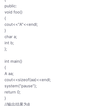
public:
void foo()
{
cout<<"A"<<endl;
}
char a;
int b;
};
int main()
{
A aa;
cout<<sizeof(aa)<<endl;
system("pause");
return 0;
}
//输出结果为8