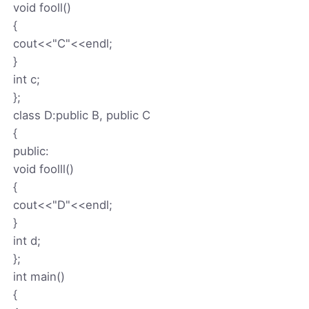
void fooll()
{
cout<<"C"<<endl;
}
int c;
};
class D:public B, public C
{
public:
void foolll()
{
cout<<"D"<<endl;
}
int d;
};
int main()
{