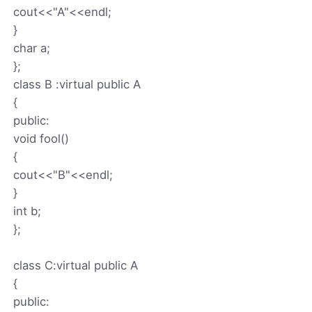
cout<<"A"<<endl;
}
char a;
};
class B :virtual public A
{
public:
void fool()
{
cout<<"B"<<endl;
}
int b;
};
class C:virtual public A
{
public: