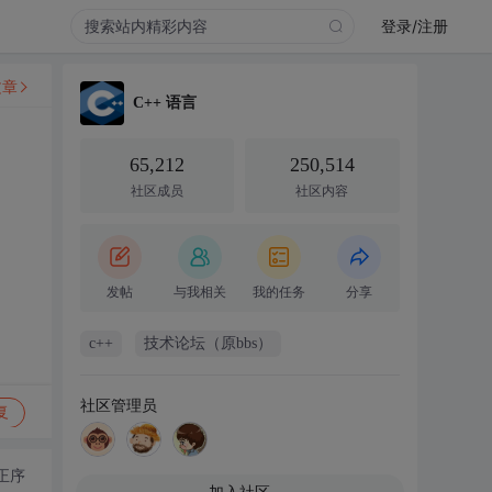
登录/注册
文章
C++ 语言
65,212
250,514
社区成员
社区内容
发帖
与我相关
我的任务
分享
c++
技术论坛（原bbs）
社区管理员
复
正序
加入社区