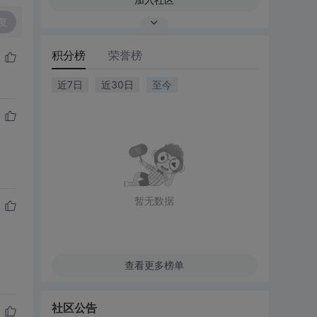
复
积分榜
荣誉榜
近7日
近30日
至今
暂无数据
查看更多榜单
社区公告