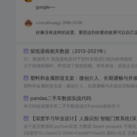
google~~
coverallwangp
2008-10-08
好像没有这样的设置。要想达到你要的效果可以自己
留抵退税相关数据（2013-2021年）
01、数据简介 留抵退税是对于暂时未能进行抵扣的增值税，但将来可以抵扣的“进项”增值税进行提前退还。这种情况通常出现在进项税额
大于销项税额时，即形成了留抵税额。简单来说，就是企业现在还不能抵
收政策优惠措施，旨在减轻企业税收负担、促进经济发展。企业应充分了解并
塑料和金属胆道支架：微创介入、长期通畅与并发症
数据年份：2013-2021年
塑料和金属胆道支架：微创介入、长期通畅与并发症控制驱
pandas二手车数据实战代码
本代码依据懂车帝二手车数据进行Pandas基础学习
【深度学习毕业设计】人脸识别 智能门禁系统(深度学习+
这个是完整源码 python实现 大数据 Spark pyspark 可
(深度学习+OpenCV DNN+FastAPI+Vue3) 源码+