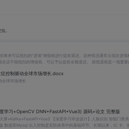
定位。
扣的增值税，可以予以提前全额退还。 留抵退税是一项重要的税
合理利用这一政策优惠措施。 数据名称：留抵退税相关数据
控制驱动全球市场增长.docx
 02、相关数据 证券代码、证券简称、会计期间、上市日期、行业代码、行业名称、post、treat、treat*po
动全球市场增长
OpenCV DNN+FastAPI+Vue3) 源码+论文 完整版
视化大屏+Kafka+FastAPI+Vue3 【深度学习毕业设计】人脸识别 智能门禁
论文 完整版 数据库Mysql 出入控制是安防体系中的基础环节。长期以来，IC 卡、