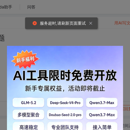
da助手
问答
用AI写
服务超时,请刷新页面重试
问题
转发到动态
举报
写回
切换为时间