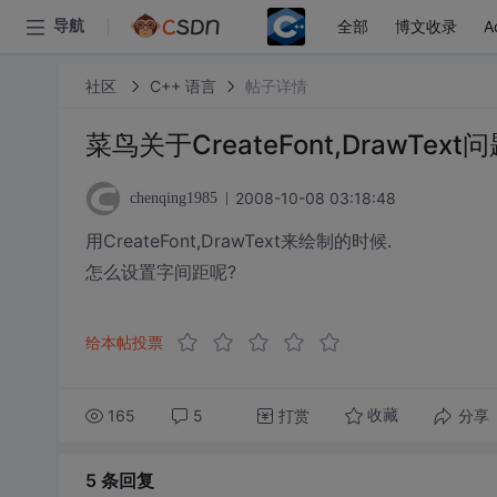
全部
博文收录
A
导航
社区
C++ 语言
帖子详情
菜鸟关于CreateFont,DrawText
2008-10-08 03:18:48
chenqing1985
用CreateFont,DrawText来绘制的时候.
怎么设置字间距呢?
给本帖投票
165
5
打赏
分享
收藏
5 条
回复