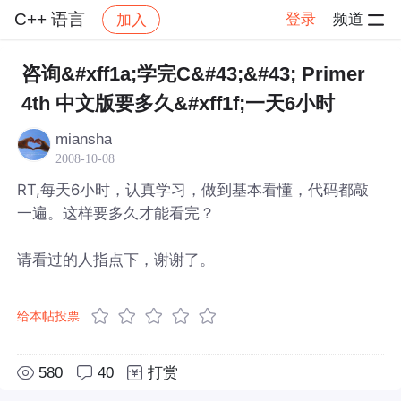
C++ 语言
登录
频道
加入
帖子详情
社区
C++ 语言
咨询&#xff1a;学完C&#43;&#43; Primer
4th 中文版要多久&#xff1f;一天6小时
miansha
2008-10-08
RT,每天6小时，认真学习，做到基本看懂，代码都敲
一遍。这样要多久才能看完？
请看过的人指点下，谢谢了。
给本帖投票
580
40
打赏