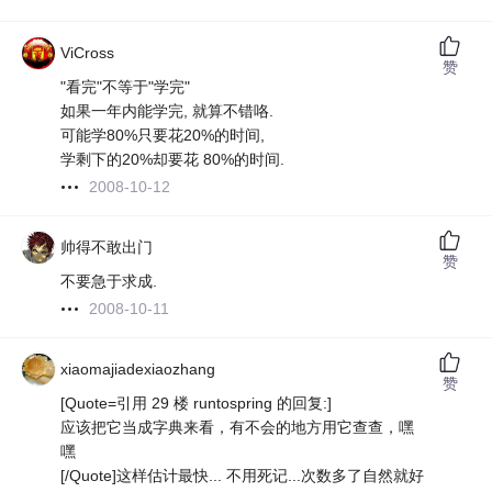
ViCross
赞
"看完"不等于"学完"
如果一年内能学完, 就算不错咯.
可能学80%只要花20%的时间,
学剩下的20%却要花 80%的时间.
2008-10-12
帅得不敢出门
赞
不要急于求成.
2008-10-11
xiaomajiadexiaozhang
赞
[Quote=引用 29 楼 runtospring 的回复:]
应该把它当成字典来看，有不会的地方用它查查，嘿
嘿
[/Quote]这样估计最快... 不用死记...次数多了自然就好