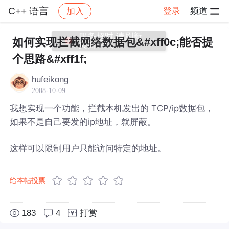
C++ 语言
登录
频道
加入
帖子详情
社区
C++ 语言
服务超时,请刷新
如何实现拦截网络数据包&#xff0c;能否提
页面重试
个思路&#xff1f;
hufeikong
2008-10-09
我想实现一个功能，拦截本机发出的 TCP/ip数据包，
如果不是自己要发的ip地址，就屏蔽。
这样可以限制用户只能访问特定的地址。
给本帖投票
183
4
打赏