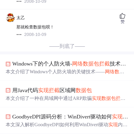
2008-10-09
太乙
赞
那就检查数据包呗！
2008-10-09
——到底了——
Windows下的个人防火墙-
网络
数据包
拦截
技术概览
本文介绍了Windows个人防火墙的关键技术——
网络
数据
包
拦截
技术。详细分析了用户态和内核态下的
拦截
方法，
并探讨了利用驱动程序进行
拦截
的不同方式及其优缺点。
用Java代码
实现
拦截
区域网
数据包
本文介绍了一种在局域网中通过ARP欺骗
实现
数据包
拦截
的方法，详细讲解了ARP协议的工作原理及其应用，提供
了Java代码
实现
，并讨论了HTTPS加密
数据包
的挑战。
GoodbyeDPI源码分析：WinDivert驱动如何
实现
数据
本文深入解析GoodbyeDPI如何利用WinDivert驱动
实现
内核
级
数据包
拦截
与修改，涵盖流量过滤规则设计、
数据包
处