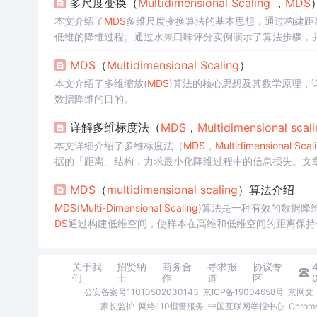
多尺度变换（
Multi
dimension
al
Sc
al
ing
，
MDS
本文介绍了
MDS
多维尺度变换算法的基本思想，通过构建距
低维的降维过程。通过水果口味评分实例演示了算法步骤，并
MDS
（
Multi
dimension
al
Sc
al
ing
）
本文介绍了多维缩放(
MDS
)算法的核心思想及其数学原理，
数据降维的目的。
详解多维标度法（
MDS
，
Multi
dimension
al
sc
al
本文详细介绍了多维标度法（
MDS
，
Multi
dimension
al
Sc
al
据的「距离」结构，力求最小化降维过程中的信息损失。文
现
MDS
，以及其背后的数学原理。
MDS
（
multi
dimension
al
sc
al
ing
）算法介绍
MDS
(
Multi
-
Dimension
al
Sc
al
ing
)算法是一种有效的数据降
DS
通过构建低维空间，使样本在高维和低维空间的距离保持
关于我
招贤纳
商务合
寻求报
协议专
们
士
作
道
区
公安备案号11010502030143
京ICP备19004658号
京网文〔
家长监护
网络110报警服务
中国互联网举报中心
Chro