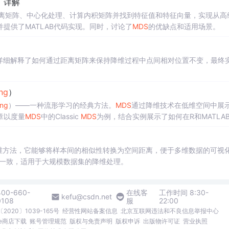
）详解
离矩阵、中心化处理、计算内积矩阵并找到特征值和特征向量，实现从高
提供了MATLAB代码实现。同时，讨论了
MDS
的优缺点和适用场景。
详细解释了如何通过距离矩阵来保持降维过程中点间相对位置不变，最终
ing
）
ing
）——一种流形学习的经典方法。
MDS
通过降维技术在低维空间中展
章以度量
MDS
中的Classic
MDS
为例，结合实例展示了如何在R和MATLA
维方法，它能够将样本间的相似性转换为空间距离，便于多维数据的可视
一致，适用于大规模数据集的降维处理。
400-660-
在线客
工作时间 8:30-
kefu@csdn.net
0108
服
22:00
2020〕1039-165号
经营性网站备案信息
北京互联网违法和不良信息举报中心
me商店下载
账号管理规范
版权与免责声明
版权申诉
出版物许可证
营业执照