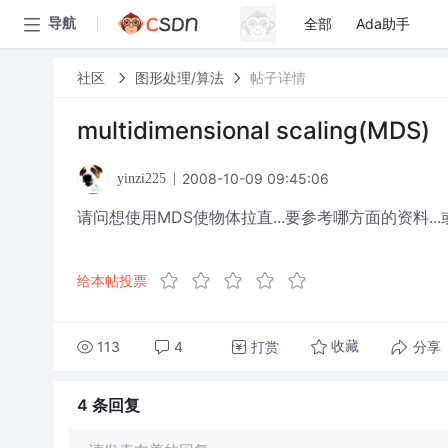
全部
Ada助手
导航
社区
图形处理/算法
帖子详情
multidimensional scaling(MDS)
2008-10-09 09:45:06
yinzi225
请问想使用MDS使物体拉直...要参考哪方面的资料...或
给本帖投票
113
4
打赏
分享
收藏
4 条
回复