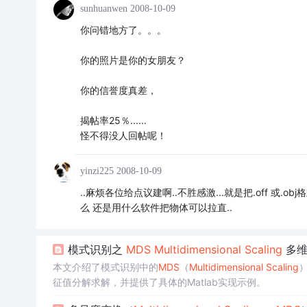
sunhuanwen
2008-10-09
你问错地方了。。。
你的照片是你的女朋友？
你的信誉度真差，
揭帖率25％......
怪不得没人回帖呢！
yinzi225
2008-10-09
..麻烦各位给点议建啊..不胜感激...就是把.off 或.o
么 还是用什么软件把物体可以拉直..
模式识别之
MDS
Multi
dimension
al
Sc
al
ing
多维
本文介绍了模式识别中的
MDS
（
Multi
dimension
al
Sc
al
ing
征值分解求解，并提供了具体的Matlab实现示例。