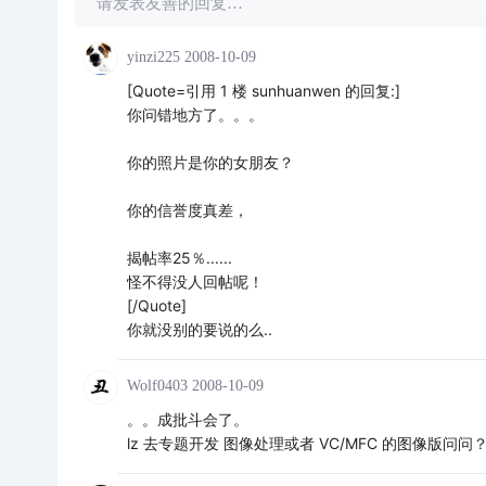
请发表友善的回复…
yinzi225
2008-10-09
[Quote=引用 1 楼 sunhuanwen 的回复:]
你问错地方了。。。
你的照片是你的女朋友？
你的信誉度真差，
揭帖率25％......
怪不得没人回帖呢！
[/Quote]
你就没别的要说的么..
Wolf0403
2008-10-09
。。成批斗会了。
lz 去专题开发 图像处理或者 VC/MFC 的图像版问问