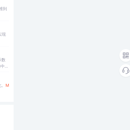
维到
实现
示数
B中实
化。
M