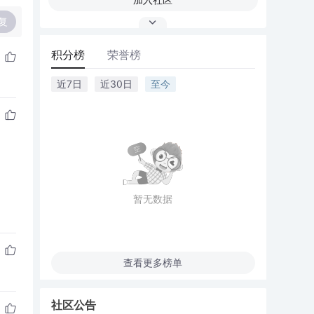
复
积分榜
荣誉榜
近7日
近30日
至今
暂无数据
查看更多榜单
社区公告