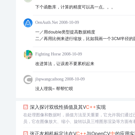
下个函数库，计算的精度可以高一点。。。
OenAuth.Net
2008-10-09
一／用double类型提高数据精度
二／再用比例来进行缩放，比如我画一个3CM半径的
Fighting Horse
2008-10-09
改进算法，让误差不要累积起来
jlspwangcaihong
2008-10-09
没人理我~ 帮帮忙呗
深入探讨双线性插值及其V
C++
实现
在处理图像和数据时，插值方法至关重要，它允许我们通过
员，它在图像放大、缩小、旋转以及三维图形渲染等方面有
值。Visual
C++
(V
C++
) 是微软推出的一个集成开发环境（I
张正友相机标定法在V
C++
与OpenCV
中
的应用实
高效地进行软件开发。在进行图像处理的项目开发之前，首