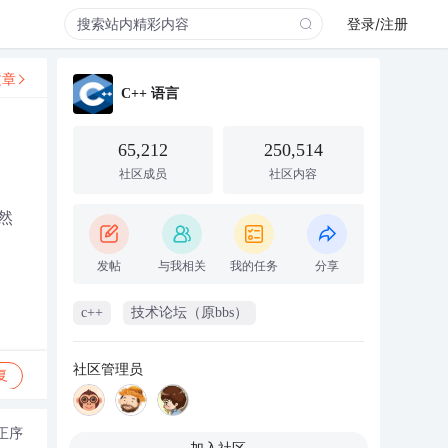
登录/注册
文章
C++ 语言
65,212
250,514
社区成员
社区内容
然
发帖
与我相关
我的任务
分享
c++
技术论坛（原bbs）
社区管理员
复
正序
加入社区