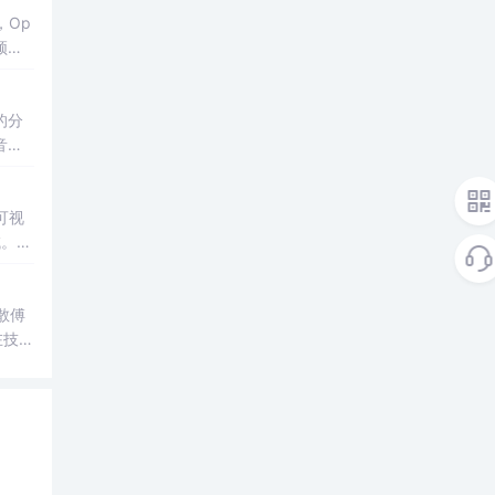
，Op
频分
驶车
的分
音频
据时
可视
域。本
法实
散傅
在技
域进