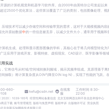
Library）是一个开源的计算机视觉和机器学习软件库。自2000年由英特尔公司发起以来
有超过2500个优化算法，这些算法覆盖了广泛的类别，包括图像处理、视
不仅被广泛应用于学术研究，还被集成到工业产品和商业应用
中
，如自动驾
。压缩技术可以减少存储空间和传输带宽的需求，这对于大规模视频内容
缩允许原始数据
中
的一些信息被丢弃，以减少文件大小，通常用于视频和
可以无
误差
地还原到原始状态，常用于文本文件。编码效率是指在压缩数
。
研究如何利用计算机生成、处理和显示图形图像的学科，其核心在于将几何模型转化为
已广泛应用于游戏开发、影视特效、虚拟现实、CAD设计、医学影像等领
原理及图形绘制流程，帮助读者建立图形渲染的基础认知体系，为后续算
应用实战
t x;// 当前扫描线对应的x坐标。
法，它将信号从时域/空间域转换到频域，揭示其频率组成。其原理基于离
2时间抽取）将计算复杂度从O(N²)降至O(N log N)，实现了性能的飞跃。
直观高效，例如，在频率域设计一个低通滤波器来平滑图像，远比在空间
压缩（如JPEG）及医学影像分析等领域。本文聚焦于在经典的V
C++
400-660-
在线客
工作时间 8:30-
kefu@csdn.net
0108
服
22:00
2020〕1039-165号
经营性网站备案信息
北京互联网违法和不良信息举报中心
me商店下载
账号管理规范
版权与免责声明
版权申诉
出版物许可证
营业执照
026北京创新乐知网络技术有限公司