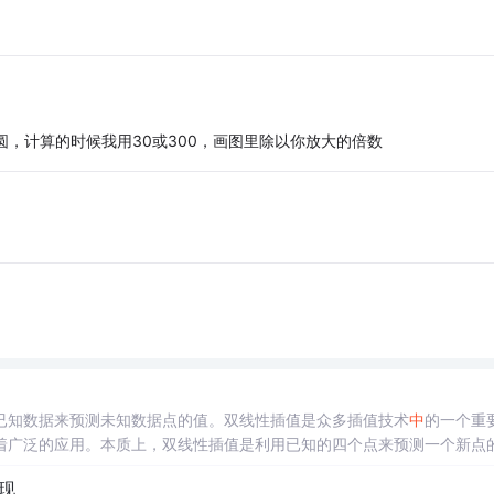
圆，计算的时候我用30或300，画图里除以你放大的倍数
已知数据来预测未知数据点的值。双线性插值是众多插值技术
中
的一个重
着广泛的应用。本质上，双线性插值是利用已知的四个点来预测一个新点
DE），用于
C++
程序的开发。它提供了一套完整的工具和库，使得开发者
现
先要进行V
C++
开发环境的搭建。安装Visual Studio。