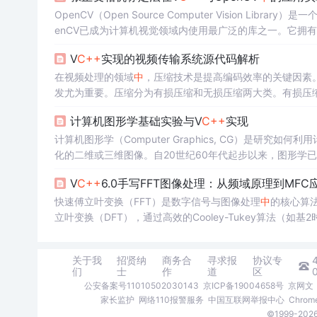
OpenCV（Open Source Computer Vision 
enCV已成为计算机视觉领域内使用最广泛的库之一。它拥
析、物体检测、图像分割、面部识别等。OpenCV的算法
V
C++
实现的视频传输系统源代码解析
辆、安全监控、医疗影像分析以及增强现实。
在视频处理的领域
中
，压缩技术是提高编码效率的关键因素
发尤为重要。压缩分为有损压缩和无损压缩两大类。有损压
文件。而无损压缩则保持所有原始数据，确保压缩后的数据
计算机图形学基础实验与V
C++
实现
保留尽可能多的原始信息，同时将文件大小降到最低的能力
计算机图形学（Computer Graphics, CG）是
化的二维或三维图像。自20世纪60年代起步以来，图形学
章将从图形学的基本概念入手，解析光栅化过程、几何变换
V
C++
6.0手写FFT图像处理：从频域原理到MFC
现与V
C++
开发实践提供理论支撑。// 边的上下端点y坐标floa
快速傅立叶变换（FFT）是数字信号与图像处理
中
的核心算
立叶变换（DFT），通过高效的Cooley-Tukey算法（如基
术价值上，频域分析使得滤波、压缩、特征提取等操作变得
行复杂卷积更为直接。这一原理广泛应用于图像去噪、锐化、
关于我
招贤纳
商务合
寻求报
协议专
们
士
作
道
区
公安备案号11010502030143
京ICP备19004658号
京网文〔
家长监护
网络110报警服务
中国互联网举报中心
Chro
©1999-2