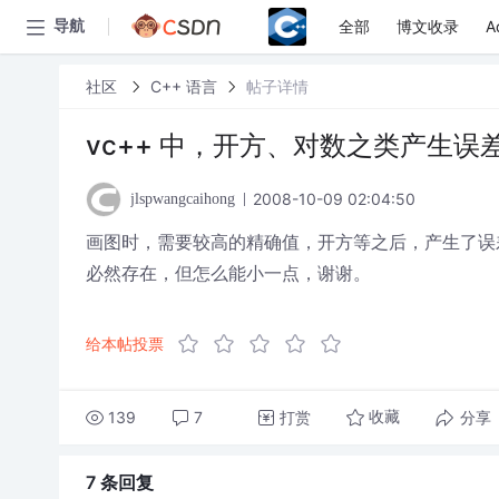
全部
博文收录
A
导航
社区
C++ 语言
帖子详情
vc++ 中，开方、对数之类产生误
2008-10-09 02:04:50
jlspwangcaihong
画图时，需要较高的精确值，开方等之后，产生了误
必然存在，但怎么能小一点，谢谢。
给本帖投票
139
7
打赏
分享
收藏
7 条
回复