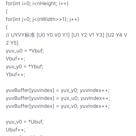
for(int i=0; i<nHeight; i++)
{
for(int j=0; j<(nWidth>>1); j++)
{
// UYVY标准 [U0 Y0 V0 Y1] [U1 Y2 V1 Y3] [U2 Y4 V
2 Y5]
yuv_u0 = *Vbuf;
Vbuf++;
yuv_y0 = *Ybuf;
Ybuf++;
yuvBuffer[yuvindex] = yuv_y0; yuvindex++;
yuvBuffer[yuvindex] = yuv_u0; yuvindex++;
yuvBuffer[yuvindex] = yuv_v0; yuvindex++;
yuv_v0 = *Ubuf;
Ubuf++;