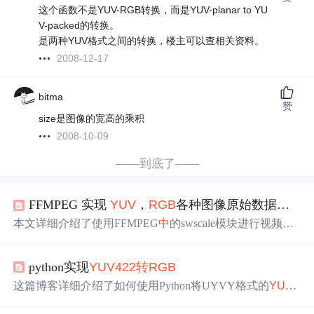
这个函数不是YUV-RGB转换，而是YUV-planar to YU
V-packed的转换。
是两种YUV格式之间的转换，楼主可以查相关资料。
2008-12-17
bitma
赞
size是图像的宽高的乘积
2008-10-09
——到底了——
FFMPEG 实现
YUV
，
RGB
各种图像原始数据之间的
本文详细介绍了使用FFMPEG
中
的swscale模块进行视频原
始数据（如
YUV
420，
YUV
422
，
RGB
24等）之间的
转
换，以及如何在不同格式间进行分辨率变换的操作。并通
python实现
YUV
422
转
RGB
过
一个
解码视频的例子展示了如何将解码后的数据保存为
特定格式的文件。同时，阐述了如何根据不同的像素格式
这篇博客详细介绍了如何使用Python将UYVY格式的
YUV
4
选择合适的
转
换方式，以及如何将
转
换后的原始数据存入
22
图像
转
换为
RGB
。首先介绍了
YUV
422
的存储方式，接
文件
中
。