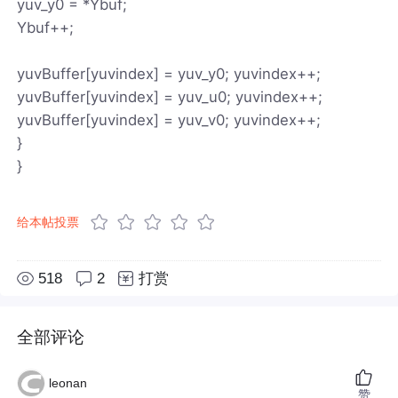
yuv_y0 = *Ybuf;
Ybuf++;
yuvBuffer[yuvindex] = yuv_y0; yuvindex++;
yuvBuffer[yuvindex] = yuv_u0; yuvindex++;
yuvBuffer[yuvindex] = yuv_v0; yuvindex++;
}
}
给本帖投票
518
2
打赏
全部评论
leonan
赞