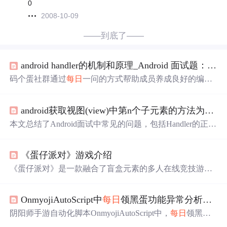
0
2008-10-09
——到底了——
android handler的机制和原理_Android 面试题：Handler、自定义View、Java三大特性、分发机制、动画（第1期）
码个蛋社群通过
每日
一问的方式帮助成员养成良好的编程
习惯。文章介绍了如何正确使用Handler并保持线程间的通
讯，同时分享了社群活动及学习资源。
android获取视图(view)中第n个子元素的方法为_Android 面试题：Handler、自定义View、Java三大特性、分发机制、动画（第1期）...
本文总结了Android面试中常见的问题，包括Handler的正确
使用、自定义控件优化方案、Java的封装、继承和多态，
以及Android的事件分发机制和动画类型。同时，介绍了码
《蛋仔派对》游戏介绍
个蛋社群的
每日
一问学习活动，旨在帮助开发者养成良好
学习习惯。
《蛋仔派对》是一款融合了盲盒元素的多人在线竞技游
戏，玩家可扮演蛋仔角色，在奇妙的蛋仔岛展开闯关派
对。游戏提供了丰富的角色强化、场景地图和特色系统，
OnmyojiAutoScript中
每日
领黑蛋功能异常分析与修复
支持地图编辑器创作，每季更新带来新体验。自上线以
来，已吸引超5亿玩家，日活跃用户峰值达4000万。
阴阳师手游自动化脚本OnmyojiAutoScript中，
每日
领黑蛋
功能存在bug，脚本短时间内连续点击领取按钮，致奖励窗