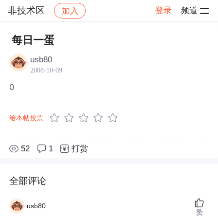
非技术区
登录
频道
加入
帖子详情
社区
非技术区
每日一蛋
usb80
2008-10-09
0
给本帖投票
52
1
打赏
全部评论
usb80
赞