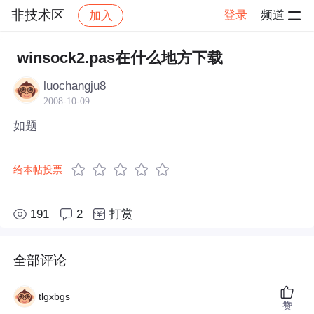
非技术区
登录
频道
加入
帖子详情
社区
非技术区
winsock2.pas在什么地方下载
luochangju8
2008-10-09
如题
给本帖投票
191
2
打赏
全部评论
tlgxbgs
赞