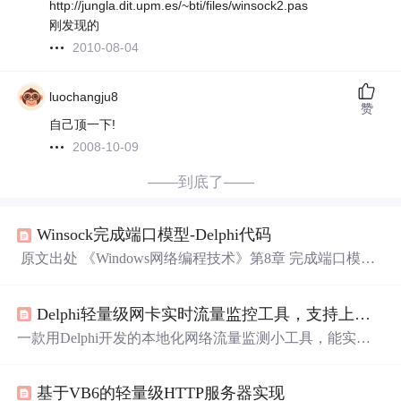
http://jungla.dit.upm.es/~bti/files/winsock2.pas
刚发现的
2010-08-04
luochangju8
赞
自己顶一下!
2008-10-09
——到底了——
Winsock完成端口模型-Delphi代码
原文出处 《Windows网络编程技术》第8章 完成端口模
型 由于原书附的是C代码，我把其翻译成Delphi代码。 其
中
winsock2
.
pas
在delphi中不带，要另外
下载
http://jungla.di
Delphi轻量级网卡实时流量监控工具，支持上传
下
t.upm.es/~bti/files/
winsock2
.
pas
program CompletionI
O; {$AP
一款用Delphi开发的本地化网络流量监测小工具，能实时
读取Windows系统指定网卡的收发数据包和字节数，自动
计算每秒上传、
下载
吞吐量（bps）及带宽使用率。不依赖
基于VB6的轻量级HTTP服务器实现
外部DLL，纯
Pas
单元封装了
Winsock2
、Pdh性能计数器