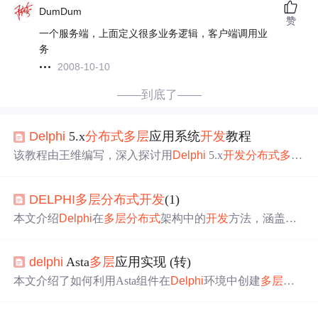
DumDum
赞
一个服务端，上面定义很多业务逻辑，客户端调用业
务
2008-10-10
——到底了——
Delphi
5.x
分布式
多层
应用系统
开发
教程
该教程由王维编写，深入探讨用
Delphi
5.x
开发
分布式
多层
应用系统。涵盖
分布式
应用
开发
概述、客户端与服务器交
互、
服务器端
业务逻辑处理、中间件技术应用及数据库访
DELPHI
多层
分布式
开发
(1)
问操作等核心知识，结合理论与实践，助
开发
者掌握
Delp
hi
在
分布式
系统
开发
中的应用。
本文介绍
Delphi
在
多层
分布式
架构中的
开发
方法，涵盖数
据模块设计、业务逻辑层封装、远程数据访问机制及MID
AS技术应用，重点讲解如何通过DataSnap实现客户端与
服
delphi
Asta
多层
应用实现 (转)
务器端
的高效通信和数据同步。
本文介绍了如何利用Asta组件在
Delphi
环境中创建
多层
应
用程序，特别是通过AstaClientSocket、AstaClienDataset和A
staServerSocket进行数据库连接。以BDE服务器为例，详细