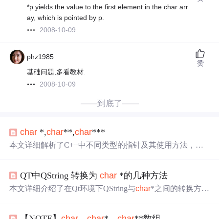
*p yields the value to the first element in the char arr
ay, which is pointed by p.
2008-10-09
phz1985
赞
基础问题,多看教材.
2008-10-09
——到底了——
char
*,
char
**,
char
***
本文详细解析了C++中不同类型的指针及其使用方法，包
括
char
指针、
char
*指针和
char
**指针，
解释
了如何理解指
针的值、地址及指向的内容。
QT中QString 转换为
char
*的几种方法
本文详细介绍了在Qt环境下QString与
char
*之间的转换方
法，包括解决中文乱码问题的具体步骤，并提供了多种转
换实例，如QString到
char
*、
char
*到QString等。
【NOTE】
char
、
char
*、
char
**数组