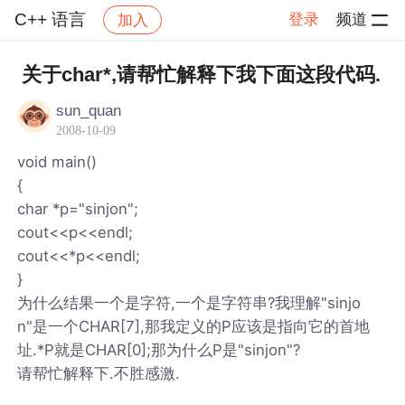
C++ 语言
登录
频道
加入
帖子详情
社区
C++ 语言
关于char*,请帮忙解释下我下面这段代码.
sun_quan
2008-10-09
void main()
{
char *p="sinjon";
cout<<p<<endl;
cout<<*p<<endl;
}
为什么结果一个是字符,一个是字符串?我理解"sinjo
n"是一个CHAR[7],那我定义的P应该是指向它的首地
址.*P就是CHAR[0];那为什么P是"sinjon"?
请帮忙解释下.不胜感激.