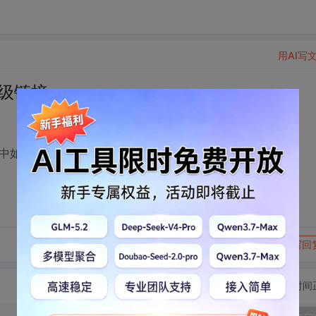
用AI写
级链接
t中如何编写代码。
转发到动态
举报
写回
切换为时间