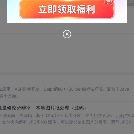
发表回
、ASP组件开发、Delphi和C++Builder编程技巧等。涵盖了Java、
多个方面。
 - 批量修改分辨率 - 本地图片批处理（源码）
图片压缩桌面工具源码，基于 Qt5/C++ 从零开发，专为初学者设计，分步实
夹内所有 JPG/PNG 图像，可自定义输出图片分辨率、调节 JPG0~1
完成后自动统计每张图片压缩前后文件体积，计算整体压缩缩小比例，直