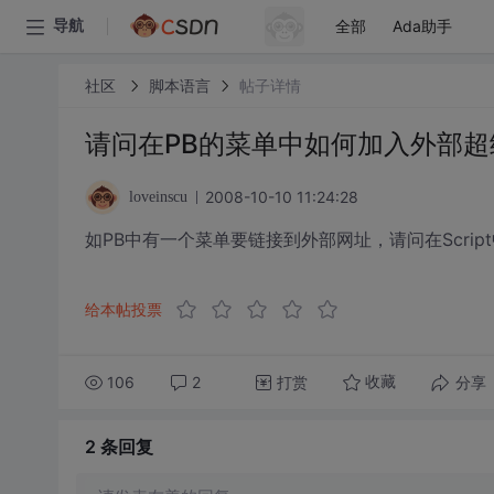
全部
Ada助手
导航
社区
脚本语言
帖子详情
请问在PB的菜单中如何加入外部超
2008-10-10 11:24:28
loveinscu
如PB中有一个菜单要链接到外部网址，请问在Scrip
给本帖投票
106
2
打赏
分享
收藏
2 条
回复