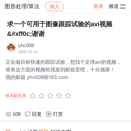
图形处理/算法
登录
频道
加入
帖子详情
社区
图形处理/算法
求一个可用于图像跟踪试验的avi视频
&#xff0c;谢谢
yhc008
2008-10-10
正在做目标快速的跟踪试验，想找个足球avi的视频，
谁有这方面的视频给我发到邮箱里吧，十分感谢！
我的邮箱 yhc008@163.com
给本帖投票
109
回复
打赏