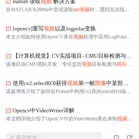
matlab 读取
视频
解决方案
在MATLAB R2009a中尝试读取
avi
视频
时，遇到无法找到
解码器的错误。一种解决办法是使用Win
AVI
Video Convert
er将
视频
转换为无压缩的RGB24格式，以便在MATLAB中
[opencv]重写
视频
以及logpolar变换
成功读取。具体步骤包括选择
视频
，定义输出格式为无压
缩，选择ZJMedia Uncompress RGB24编码，并使用
avi
=
avi
r
本文介绍如何使用OpenCV库在
视频
处理中应用LogPolar变
ead('SampleVideo1.
avi
')函数读取转换后的
视频
。
换，包括函数解释、代码实现及实验结果分析。通过实例
演示，展示了如何将
图像
映射到极坐标空间，实现扭曲效
【计算机视觉】CV实战项目- CMU目标检测与
跟踪
果，特别适
用于
目标
跟踪
等场景。
该项目由CMU团队开发，专注监控
视频
目标检测与
跟踪
。
系统基于Faster R - CNN等模型，集成Deep SORT等算法，
支持多目标实时检测、跨摄像头
跟踪
和重识别。在ActEv评
使用cv2.selectROI获得
视频
第一帧
图像
中某部分ROI框图的坐标信息
测中表现出色，可
用于
监控安防、交通管理等领域，未来
计划支持更轻量模型等。
该篇博客介绍了如何在Python中利用cv2库的selectROI函
数，从
视频
第一帧中获取感兴趣区域（ROI）的坐标信
息。在没有图形界面的情况下，通过保存第一帧为图片并
Opencv中VideoWriter详解
运行代码，可以预先设定ROI，
用于
后续的目标追踪任
务。
本文档详细介绍了OpenCV中的VideoWriter类在录制
视频
时
的应用，包括基本使用步骤、常见问题及解决方案。在应
用中可能出现的难点包括
视频
文件打不开、保存为空或无
说点什么…
法打开。这些问题可能由路径错误、编码格式不符、后缀