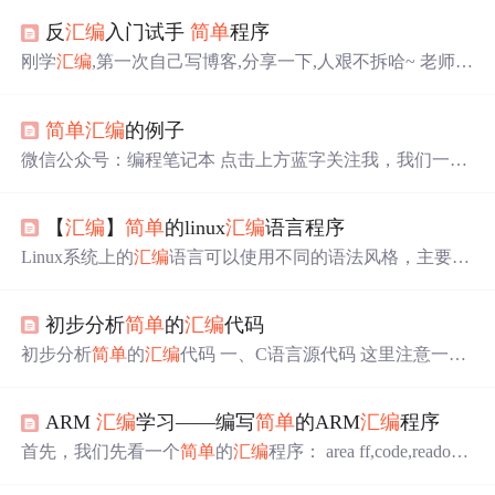
反
汇编
入门试手
简单
程序
刚学
汇编
,第一次自己写博客,分享一下,人艰不拆哈~ 老师为
了提高我们的学习兴趣,给了我们这些刚懂寄存器是什么的
菜鸟一个
简单
的exe文件让我们进行反
汇编
破解出正确的中
简单
汇编
的例子
断输入 也不懂什么反
汇编
工具,仅在dosbox下用debug.exe文
件的u命令进行破解 听说高手都是在dos窗口下进行反
汇编
微信公众号：编程笔记本 点击上方蓝字关注我，我们一起
的,呵呵,其实是我们老师给的题目一下子就可以反
汇编
出语
学编程 欢迎小伙伴们分享、转载、私信、赞赏 距上一次更
句来了,这篇博客只是用来记录一下分析过程 不废话了,上
新刚好过去一个月，这一个月因杂务繁琐，没有时间更
文件
【
汇编
】
简单
的linux
汇编
语言程序
新，今天偶然得闲，想着给自己再记点笔记，也跟大家分
享一下我最近在学的东西。 今天要分享的是 Linux 核心编
Linux系统上的
汇编
语言可以使用不同的语法风格，主要包
程的最基础部分，也就是
汇编
。我也是本科时候学过一点
括Intel语法和AT&T语法。：AT&T语法使用`段寄存器:偏移
微机原理，加上最近学习的
汇编
基础，所以下面给大家分
量(基址寄存器,索引寄存器,比例因子)`的格式，而Intel语法
享一小段
汇编
代码以及完整的图示。才疏学浅，不足之处
初步分析
简单
的
汇编
代码
则不同，不使用冒号而是用括号来区分不同的寄存器角
欢迎私信斧正。 哈撒给！ 首先我们先来写一段
简单
的 C
色。中，可以设置断点，运行程序，逐步执行指令，并且
初步分析
简单
的
汇编
代码 一、C语言源代码 这里注意一
代码（main.c）： int g(i
观察寄存器和内存的状态。：AT&T语法对操作数的大小
点：目前IDA对C++代码的分析很不友好，因此初学者分
使用后缀，如`b`（字节）、`w`（字）、`l`（长字，32
析
汇编
最好是分析C语言，写脚本可以使用C++或Python 提
位）。：Intel语法以"目标, 源"的顺序，而AT&T语法则相
ARM
汇编
学习——编写
简单
的ARM
汇编
程序
供一段
简单
的C语言代码 #include<stdio.h> int getsum(int x) {
反，采用"源, 目标"。
int sum=0,i; for(i=0;i<x;i++) sum+=i; return sum; } int main() { i
首先，我们先看一个
简单
的
汇编
程序： area ff,code,readonly
nt n=10,ans; ans=getsum(n); printf("%d\
；声明代码段 code32 ；声明为32位ARM指令 entry ；声明