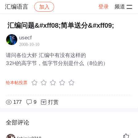
汇编语言
登录
频道
加入
帖子详情
社区
汇编语言
汇编问题&#xff08;简单送分&#xff09;
usecf
2008-10-10
请问各位大虾 汇编中有没有这样的
32H的高字节，低字节分别是什么（8位的）
给本帖投票
177
9
打赏
全部评论