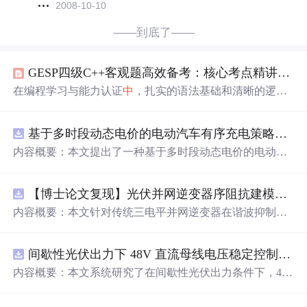
2008-10-10
——到底了——
GESP四级C++客观题高效备考：核心考点精讲与实战验证
在编程学习与能力认证
中
，扎实的语法基础和清晰的逻辑
思维是构建编程能力的基石。C++作为一门经典且强大的
编程语言，其语法细节、内存模型和算法实现原理是学习
基于多时段动态电价的电动汽车有序充电策略优化（Matlab代码实现）
者必须跨越的门槛。理解变量作用域、参数传递机制、递
归调用栈等核心概念，不仅能提升代码的健壮性，更是应
内容概要：本文提出了一种基于多时段动态电价的电动汽
对标准化编程测评的关键。这些技术价值直接体现在能够
车有序充电策略优化方法，并通过Matlab代码实现对该策
高效、准确地分析和调试代码，避免因理解偏差导致的错
略进行仿真验证。该研究聚焦于缓解大规模电动汽车无序
误。在诸如CCF GESP这类编程等级认证的客观题环节，
【博士论文复现】光伏并网逆变器序阻抗建模、扫频辨识与弱电网交互稳定性分析【阻抗建模、验证扫频法】（Matlab代码、Simulink仿真实现）
充电对电网造成的峰谷负荷压力，通过设计科学的多时段
上述能力尤为重要。本文聚焦于GESP四级C++客观题的专
动态电价机制，引导用户在电网负荷低谷时段充电，从而
内容概要：本文针对传统三电平并网逆变器在谐波抑制、
项突破，针对网络热议的备考难点，如递归调用栈分析
实现削峰填谷、提升电网运行稳定性与可再生能源消纳能
电网不平衡适应性及动态响应方面的不足，提出一种基于
力的目标。文
中
建立了以电网负荷波动最小化和用户充电
有源
中
点箝位（ANPC）三电平拓扑的高性能并网控制策
成本最低化为双重目标的优化模型，结合实际用电数据开
间歇性光伏出力下 48V 直流母线电压稳定控制及储能双向充放电闭环调控体系研究（Simulink仿真实现）
略。通过融合双极性倍频脉宽调制（DPWMA）、正负序
展仿真分析，结果表明该策略能显著降低电网峰谷差，提
分离锁相技术与电网电压前馈控制，构建“精准同步-扰动
内容概要：本文系统研究了在间歇性光伏出力条件下，48
高电力系统的经济性与运行效率。该资源属于“博士论文复
补偿-优质调制”的一体化控制体系。ANPC拓扑凭借其开关
V直流母线电压的稳定控制策略及储能系统的双向充放电
现”系列，强调对高水平学术成果的还原与工程化实践，具
损耗均衡、
中
点电位稳定和低输出谐波等优势，为系统提
闭环调控体系。通过Simulink搭建完整的光伏储能直流系统