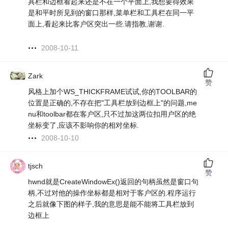
具栏和边框看起来还是不在一个平面上,我想要得效果
是和平时所见到的窗口那样,菜单栏和工具栏在同一平
面上,看起来比客户区突出一些.请指教,谢谢.
2008-10-11
Zark
赞
风格上加个WS_THICKFRAME试试,你的TOOLBAR的
位置是正确的,不存在把"工具栏放到边框上"的问题,me
nu和toolbar都在客户区,只不过加这两位扣用户区的绝
坐标变了,应该不影响你的相对坐标.
2008-10-10
tjsch
赞
hwnd就是CreateWindowEx()返回的句柄虽然是窗口句
柄,不过对他的操作坐标都是相对于客户区的.程序运行
之后就像下图的样子,我的意思是能不能将工具栏放到
边框上