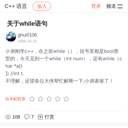
C++ 语言
登录
频道
加入
帖子详情
社区
C++ 语言
关于while语句
ghui0106
2008-10-10
小弟刚学c++，在之前while（），括号里都是bool类
型的，今天见到一个while（int num），还有while（c
har *a[t
]) //int t.
不理解，还望各位大侠帮忙解释一下;小弟谢谢了！
给本帖投票
108
7
打赏