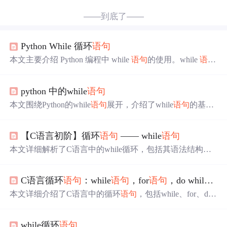
——到底了——
Python While 循环
语句
本文主要介绍 Python 编程中 while
语句
的使用。while
语句
用于循环执行程序，处理重复任务。文中通过多个实例展
示了 while
语句
的基本形式、执行过程，还介绍了 continue
python 中的while
语句
和 break 命令，以及无限循环、循环使用 else
语句
和简单
语句
组的用法。
本文围绕Python的while
语句
展开，介绍了while
语句
的基本
用法，如定义死循环、计算0 - 100数字、偶数、奇数的累
积求和。还讲解了while嵌套，以及break和continue
语句
的
【C语言初阶】循环
语句
—— while
语句
使用。最后通过打印九九乘法表、猜数字游戏、实现命令
行提示符雏形等练习巩固知识。
本文详细解析了C语言中的while循环，包括其语法结构、
流程图示例，以及break和continue
语句
的使用方法，帮助读
者掌握循环
语句
的基本概念和实践应用。,
C语言循环
语句
：while
语句
，for
语句
，do while
语句
本文详细介绍了C语言中的循环
语句
，包括while、for、do
while
语句
的语法形式、执行流程，以及它们中break和conti
nue的作用。还介绍了for循环的嵌套使用，最后讲解了goto
while循环
语句
语句
，指出其使用不当会打乱程序流程，但使用得当可快