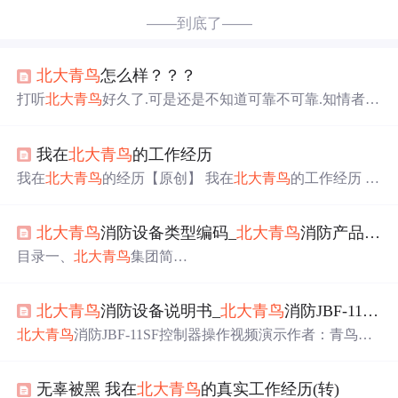
——到底了——
北大青鸟
怎么样？？？
打听
北大青鸟
好久了.可是还是不知道可靠不可靠.知情者帮
忙说说.
我在
北大青鸟
的工作经历
我在
北大青鸟
的经历【原创】 我在
北大青鸟
的工作经历 说
明： 1.由于不熟悉这里的发帖规则，所有的图片放在文章
后面发。见谅！ 2.本人非计算机、非工科专业，06年硕士
北大青鸟
消防设备类型编码_
北大青鸟
消防产品综合技术说明
毕业，08年2-3月底在
北大青鸟
总部工作。文中所写均为本
人亲身经历。愿以人格担保。 3.本来不打算写这个文章，
目录一、
北大青鸟
集团简
但是想想青鸟最后给我的“离职证明”耍了我一顿，实在气
介.......................................................................................................
氛不过，就把自己的经历写了出来。尽
3二、河北
北大青鸟
环宇消防设备有限公司简
北大青鸟
消防设备说明书_
北大青鸟
消防JBF-11SF控制器操作视频演示
介...........................................................
北大青鸟
消防JBF-11SF控制器操作视频演示作者：青鸟消
防 日期：2017-08-05 07:02:48 浏览：55679
北大青鸟
JBF-11
SF系列火灾报警控制器有JB-TT-JBF-11SF-H、JB-TG-JBF-1
无辜被黑 我在
北大青鸟
的真实工作经历(转)
1SF-H、JB-TB-JBF-11SF、JB-TT-JBF-11SF、JB-TG-JBF-11