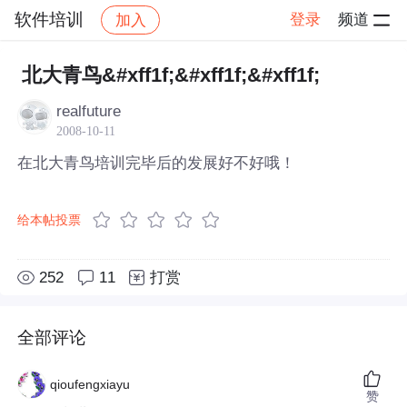
软件培训
登录
频道
加入
帖子详情
社区
软件培训
北大青鸟&#xff1f;&#xff1f;&#xff1f;
realfuture
2008-10-11
在北大青鸟培训完毕后的发展好不好哦！
给本帖投票
252
11
打赏
全部评论
qioufengxiayu
赞