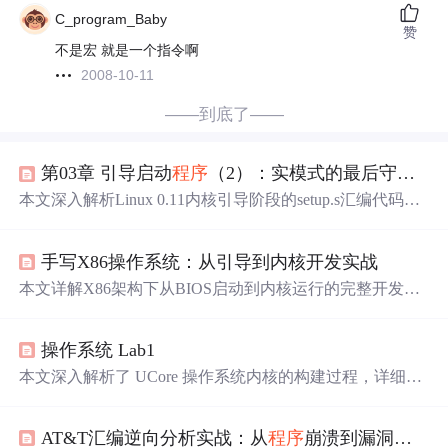
C_program_Baby
赞
不是宏 就是一个指令啊
2008-10-11
——到底了——
第03章 引导启动
程序
（2）：实模式的最后守望者——setup.s的硬件侦察与
本文深入解析Linux 0.11内核引导阶段的setup.s汇编代码（2
31行），聚焦其实模式下最后阶段的关键任务：BIOS硬件
参数采集（内存、显卡、硬盘）、内核模块搬移、A20地
手写X86操作系统：从引导到内核开发实战
址线开启、8259A
中
断控制器重映射、IDT/GDT初始化，
以及通过CR0.PE置位和
ljmp
指令进入32位
保护
模式。所有
本文详解X86架构下从BIOS启动到内核运行的完整开发流
操作均围绕x86实模式向
保护
模式过渡的硬件兼容性与时序
程，涵盖MBR结构、实模式到
保护
模式切换、GDT/IDT配
控制展开。
置、显存输出、
中
断
处
理及FAT12镜像构建。重点包括NA
操作系统 Lab1
SM汇编引导代码、i686-elf交叉编译环境、QEMU调试方
法，以及内存分页、进程调度和文件系统等进阶方向，强
本文深入解析了 UCore 操作系统内核的构建过程，详细介
调底层硬件交互与系统级编程实践。
绍了 ELF 格式的内核加载机制、
中
断及异常
处
理的硬件与
软件实现原理。通过分析源代码，展示了从引导扇区读取
AT&T汇编逆向分析实战：从
程序
崩溃到漏洞挖掘
到内核各段的加载流程，以及
中
断描述符表的构建和
使用