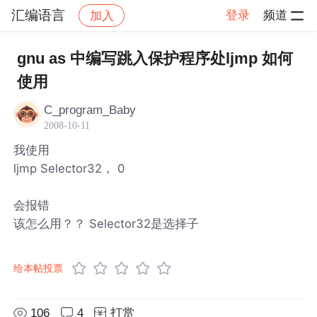
汇编语言
登录
频道
加入
帖子详情
社区
汇编语言
gnu as 中编写跳入保护程序处ljmp 如何
使用
C_program_Baby
2008-10-11
我使用
ljmp Selector32， 0
会报错
该怎么用？？ Selector32是选择子
给本帖投票
106
4
打赏