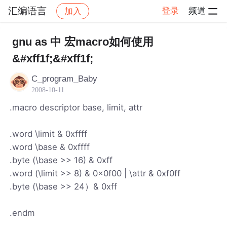
汇编语言
登录
频道
加入
帖子详情
社区
汇编语言
gnu as 中 宏macro如何使用
&#xff1f;&#xff1f;
C_program_Baby
2008-10-11
.macro descriptor base, limit, attr
.word \limit & 0xffff
.word \base & 0xffff
.byte (\base >> 16) & 0xff
.word (\limit >> 8) & 0x0f00 | \attr & 0xf0ff
.byte (\base >> 24）& 0xff
.endm