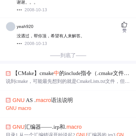
谢谢。。。
2008-10-13
yeah920
赞
没遇过，帮你顶，希望有人来解答。
2008-10-13
——到底了——
【CMake】cmake
中
的include指令（.cmake文件/
MA
说到cmake，可能最先想到的就是CmakeLists.txt文件，但是
在很多情况下，也会看到.cmake文件。也许，你会诧异，.c
make文件是干什么的，甚至会想.cmake文件是不是cmake的
GNU
AS .
mac
ro
语法说明
正统文件，而CmakeLists.txt并不是。 但其实，CmakeLists.t
xt才是cmake的正统文件，而.cmake文件是一个模块文件，
GNU
mac
ro
可以被include到CMakeLists.txt
中
。 ...
GNU
汇编器——.irp和.
mac
ro
目录1 从一个汇编错误开始说起2
GNU
汇编器的.irp3
GNU