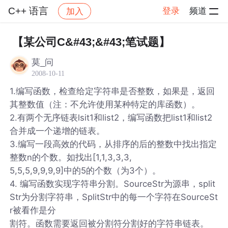
C++ 语言
登录
频道
加入
帖子详情
社区
C++ 语言
【某公司C&#43;&#43;笔试题】
莫_问
2008-10-11
1.编写函数，检查给定字符串是否整数，如果是，返回
其整数值（注：不允许使用某种特定的库函数）。
2.有两个无序链表lsit1和list2，编写函数把list1和list2
合并成一个递增的链表。
3.编写一段高效的代码，从排序的后的整数中找出指定
整数n的个数。如找出[1,1,3,3,3,
5,5,5,9,9,9,9]中的5的个数（为3个）。
4. 编写函数实现字符串分割。SourceStr为源串，split
Str为分割字符串，SplitStr中的每一个字符在SourceSt
r被看作是分
割符。函数需要返回被分割符分割好的字符串链表。