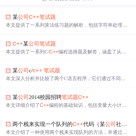
某
公司
C++
笔试题
本文提供了一系列算法练习题的解析，包括字符串处理、
链表操作、排序查找等核心内容，并涉及了实际应用场景
的设计。
C++
某
公司
笔试题
本文提供了一系列C/
C++
编程选择题及解答，涵盖了从基
本语法到复杂数据结构的知识点，适合初学者进行自我检
测。
某
公司
c/
c++
笔试题
本文深入分析并比较了两个C语言程序，它们通过不同的
方式使用for循环和fork函数，来探究在各自情况下输出字
符'- '或'-'的数量。通过详细解释代码逻辑和运行结果，揭
某
公司
2014校园招聘
笔试题
C++
示了程序行为的细微差别及其背后的原因。
本文详细介绍了
C++
编程的基础知识，包括变量大小计
算、内存分配与释放、字符串操作及类继承等核心概念，
并通过具体代码实例进行深入剖析。
两个栈来实现一个队列的
C++
代码（某
公司
社会招聘
本文介绍了一种使用两个栈来实现队列的方法，并通过具