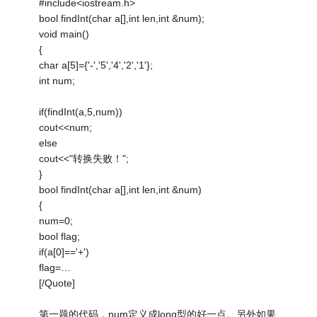
#include<iostream.h>
bool findInt(char a[],int len,int &num);
void main()
{
char a[5]={'-','5','4','2','1'};
int num;
if(findInt(a,5,num))
cout<<num;
else
cout<<"转换失败！";
}
bool findInt(char a[],int len,int &num)
{
num=0;
bool flag;
if(a[0]=='+')
flag=…
[/Quote]
第一题的代码，num定义成long型的好一点。另外如果