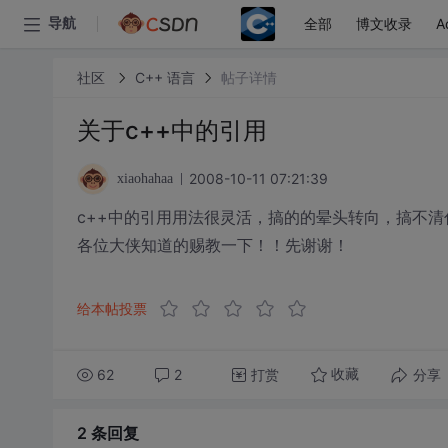
全部
博文收录
A
导航
社区
C++ 语言
帖子详情
关于c++中的引用
2008-10-11 07:21:39
xiaohahaa
c++中的引用用法很灵活，搞的的晕头转向，搞不清
各位大侠知道的赐教一下！！先谢谢！
给本帖投票
62
2
打赏
分享
收藏
2 条
回复