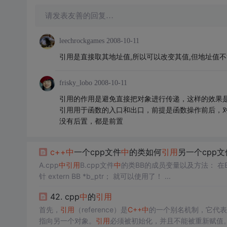
请发表友善的回复…
leechrockgames
2008-10-11
引用是直接取其地址值,所以可以改变其值,但地址值不
frisky_lobo
2008-10-11
引用的作用是避免直接把对象进行传递，这样的效果
引用用于函数的入口和出口，前提是函数操作前后，
没有后置，都是前置
c++
中
一个cpp文件
中
的类如何
引用
另一个cpp文
A.cpp
中
引用
B.cpp文件
中
的类BB的成员变量以及方法： 在B
针 extern BB *b_ptr； 就可以使用了！ ...
42. cpp
中
的
引用
首先，
引用
（reference）是
C++
中
的一个别名机制，它代表
指向另一个对象。
引用
必须被初始化，并且不能被重新赋值