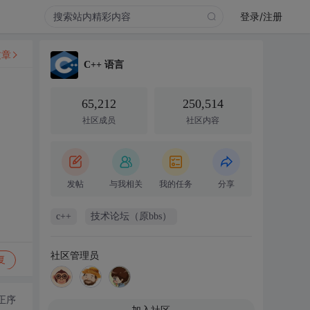
登录/注册
文章
C++ 语言
65,212
250,514
社区成员
社区内容
发帖
与我相关
我的任务
分享
c++
技术论坛（原bbs）
社区管理员
复
正序
加入社区