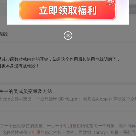
发表回
能改
是减少函数对栈内存的开销，知道这个作用后其使用也就明朗了，
对象本身没有被销毁！
件
中
的类成员变量及方法
.cpp文件
中
定义一个全局指针 BB *b_ptr； 然后在A.cpp
中
声明这个全局指
了一个已经存在的变量。一旦一个
引用
被初始化指向一个对象，就不能再
。这种特性确保了
引用
的稳定性和一致性。而数组（array）则是一系列