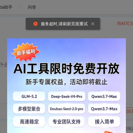
da助手
问答
用AI写
服务超时,请刷新页面重试
什么时候改用，前置与后置又有什么区别.
转发到动态
举报
写回
切换为时间