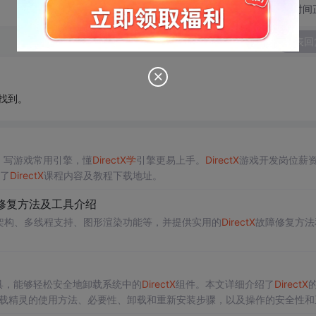
切换为时间
发表回
易找到。
装。写游戏常用引擎，懂
DirectX
学
引擎更易上手。
DirectX
游戏开发岗位薪
绍了
DirectX
课程内容及教程下载地址。
修复方法及工具介绍
层架构、多线程支持、图形渲染功能等，并提供实用的
DirectX
故障修复方法
具，能够轻松安全地卸载系统中的
DirectX
组件。本文详细介绍了
DirectX
卸载精灵的使用方法、必要性、卸载和重新安装步骤，以及操作的安全性和