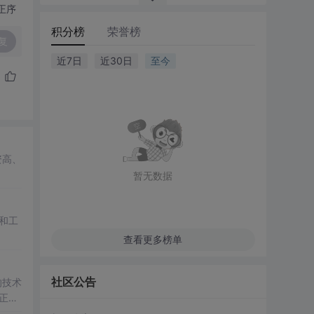
正序
积分榜
荣誉榜
复
近7日
近30日
至今
资高、
暂无数据
和工
查看更多榜单
社区公告
的技术
正确