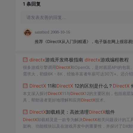
1 条
回复
请发表友善的回复…
saintbird
2008-10-16
推荐《DirectX从入门到精通》，电子版在网上很容
directx
游戏开发终极指南
directx
游戏编程教程
很多游戏引擎调用
DirectX
和OpenGL，是对底层API的包
需求大，初级6K - 8K，经验丰富者年薪可达30万+。还介
DirectX
11和‌
DirectX
12的区别是什么？
DirectX
本文深入探讨
DirectX
11与
DirectX
12的主要区别，包括底
具，帮助读者更好地理解和应用
DirectX
技术。
DirectX
卸载精灵：高效清理
DirectX
组件
DirectX
卸载精灵是一款专为解决
DirectX
相关问题设计的工
架构、功能模块以及在游戏开发中的重要性，并探讨了DX
性。