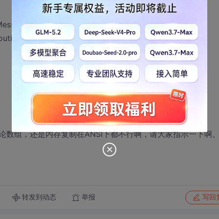
MessageBoxA)
outine,lpData,pbCancel,dwCopyFlags);
过了，无论数组，还是内存复制在ANSI下都不行啊，请大家指示一下啊
转发到动态
举报
写回