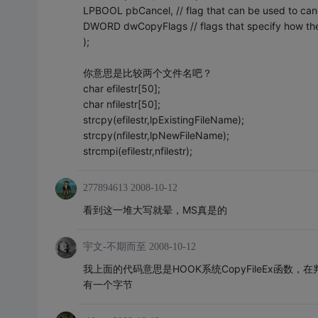
LPBOOL pbCancel, // flag that can be used to can
DWORD dwCopyFlags // flags that specify how the 
);
你意思是比较两个文件名吧？
char efilestr[50];
char nfilestr[50];
strcpy(efilestr,lpExistingFileName);
strcpy(nfilestr,lpNewFileName);
strcmpi(efilestr,nfilestr);
277894613
2008-10-12
看到这一堆大写就晕，MS真是的
宇文-不期而至
2008-10-12
我上面的代码意思是HOOK系统CopyFileEx函数
有一个字节