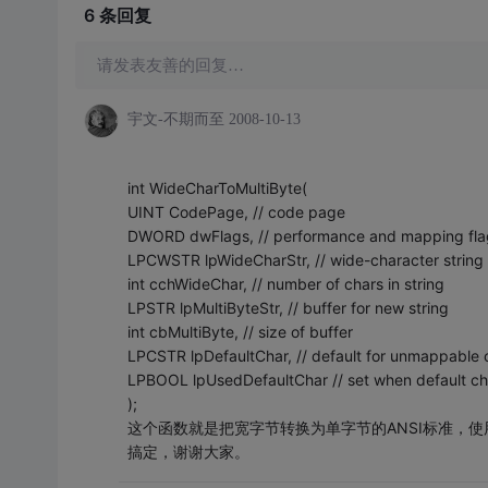
6 条
回复
请发表友善的回复…
宇文-不期而至
2008-10-13
int WideCharToMultiByte(
UINT CodePage, // code page
DWORD dwFlags, // performance and mapping fla
LPCWSTR lpWideCharStr, // wide-character string
int cchWideChar, // number of chars in string
LPSTR lpMultiByteStr, // buffer for new string
int cbMultiByte, // size of buffer
LPCSTR lpDefaultChar, // default for unmappable 
LPBOOL lpUsedDefaultChar // set when default ch
);
这个函数就是把宽字节转换为单字节的ANSI标准，
搞定，谢谢大家。