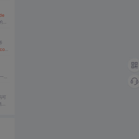
de
你的进
等
icod
一个
源代码
码可
括了