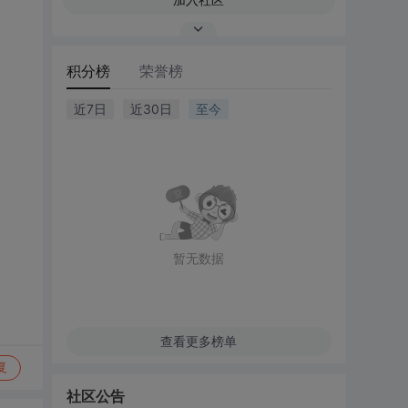
积分榜
荣誉榜
近7日
近30日
至今
。
暂无数据
查看更多榜单
复
社区公告