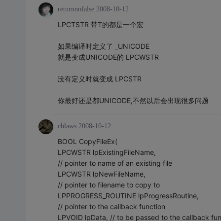
returnnofalse
2008-10-12
LPCTSTR 带T的都是一个宏
如果编译时定义了 _UNICODE
就是变成UNICODE的 LPCWSTR
没有定义时就变成 LPCSTR
你最好还是都UNICODE,不然以后会出现很多问题
chlaws
2008-10-12
BOOL CopyFileEx(
LPCWSTR lpExistingFileName,
// pointer to name of an existing file
LPCWSTR lpNewFileName,
// pointer to filename to copy to
LPPROGRESS_ROUTINE lpProgressRoutine,
// pointer to the callback function
LPVOID lpData, // to be passed to the callback fun