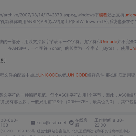
/archive/2007/08/14/1742879.aspx在windows下
编程
还是支持
unico
的,就算你调用ANSI的API(以A结尾比如SetWidowsTextA),系统也会在
C标准的一部分，用以支持多字节表示一个字符。宽字符和
Unicode
并不完全
在ANSI中，一个字符（char）的长度为一个字节（Byte）。使用
Un
本的宽字符类型wchar_t：typedef
区别
工程文件的配置中加上
UNICODE
或者_
UNICODE
编译条件,那么到底是用哪
DE
宏用于C运行期头文件,而
UNICODE
宏则用于Windows头文件.当编译
英文字符的一种编码规范。每个ASCII字符占用1个字节，因此，ASCII编
到这样一段代码:
符并没有那么多，一般只用前128个（00H—7FH，最高位为0），其中包
28个字符（80H—FFH）被称为“扩展ASCII”，一
400-660-
在线客
工作时间 8:30-
kefu@csdn.net
0108
服
22:00
2020〕1039-165号
经营性网站备案信息
北京互联网违法和不良信息举报中心