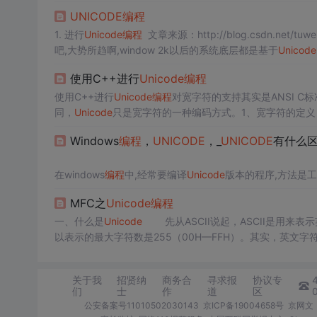
言、跨平台进行文本转换、处理的要求。 现在用的一般都是UCS-2，即2个字节编码，而UCS-4是为了防止将来2个字节不够用才开发的。
UNICODE
编程
2.为什么使用
Unicode
？ （1）为了不同语
1. 进行
Unicode
编程
文章来源：http://blog.csdn.net/tuwen
吧,大势所趋啊,window 2k以后的系统底层都是基于
Unicode
程默认堆上动态分配一块内存,
使用C++进行
Unicode
编程
使用C++进行
Unicode
编程
对宽字符的支持其实是ANSI 
同，
Unicode
只是宽字符的一种编码方式。1、宽字符的定义 
e
时，一个字符占据一个字，C++在wchar.h头文件中定义了最基
Windows
编程
，
UNICODE
，_
UNICODE
有什么
在windows
编程
中,经常要编译
Unicode
版本的程序,方法是
呢?
MFC之
Unicode
编程
Jeffrey Richter在《Windows核心
编程
》中说,_
UNICO
模块时,通常必须同时定义这两个宏.究竟是怎么样的呢?
一、什么是
Unicode
先从ASCII说起，ASCII是用来表示
我在MFC的头文件中搜了一下,在Afxv_W32.h文件中找
以表示的最大字符数是255（00H—FFH）。其实，英文字
#ifdef
控制字符、数字、大小写字母和其它一些符号。而最高位为1的另1
关于我
招贤纳
商务合
寻求报
协议专
们
士
作
道
区
公安备案号11010502030143
京ICP备19004658号
京网文〔