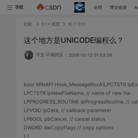
全部
博文收录
A
导航
社区
C++ 语言
帖子详情
这个地方是UNICODE编程么？
2008-10-12 01:03:56
宇文-不期而至
bool WINAPI Hook_MessageBoxA(LPCTSTR lpExisti
LPCTSTR lpNewFileName, // name of new file
LPPROGRESS_ROUTINE lpProgressRoutine, // cal
LPVOID lpData, // callback parameter
LPBOOL pbCancel, // cancel status
DWORD dwCopyFlags // copy options
) {