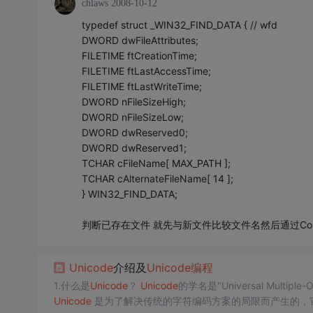
chlaws
2008-10-12
typedef struct _WIN32_FIND_DATA { // wfd
DWORD dwFileAttributes;
FILETIME ftCreationTime;
FILETIME ftLastAccessTime;
FILETIME ftLastWriteTime;
DWORD nFileSizeHigh;
DWORD nFileSizeLow;
DWORD dwReserved0;
DWORD dwReserved1;
TCHAR cFileName[ MAX_PATH ];
TCHAR cAlternateFileName[ 14 ];
} WIN32_FIND_DATA;
判断已存在文件 就先与新文件比较文件名然后通过Compa
Unicode
介绍及
Unicode
编程
1.什么是
Unicode
？
Unicode
的学名是"Universal Multi
Unicode
是为了解决传统的字符编码方案的局限而产生的，