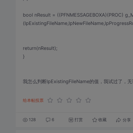
bool nResult = ((PFNMESSAGEBOXA)(PROC) g_
(lpExistingFileName,lpNewFileName,lpProgressR
return(nResult);
}
我怎么判断lpExistingFileName的值，我试
给本帖投票
128
6
打赏
分享
收藏