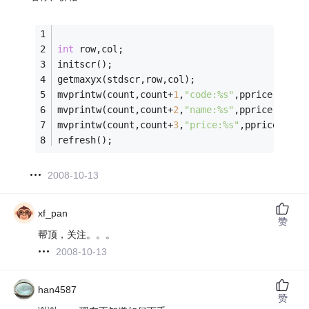
int
 row,col;
initscr();
getmaxyx(stdscr,row,col);  
mvprintw(count,count+
1
,
"code:%s"
,pprice->msg_
mvprintw(count,count+
2
,
"name:%s"
,pprice->msg_
mvprintw(count,count+
3
,
"price:%s"
,pprice->msg
refresh();
2008-10-13
xf_pan
赞
帮顶，关注。。。
2008-10-13
han4587
赞