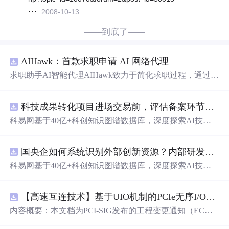
2008-10-13
——到底了——
AIHawk：首款求职申请 AI 网络代理
求职助手AI智能代理AIHawk致力于简化求职过程，通过自
动化职位申请流程。借助人工智能，它能够帮助用户以定
制化的方式申请多个职位。
科技成果转化项目进场交易前，评估备案环节需要准备哪些材料？.docx
科易网基于40亿+科创知识图谱数据库，深度探索AI技术
在技术转移、成果转化、技术经纪、知识产权、产业创
新、科技招商等垂直领域的多样化应用场景，研究科技创
国央企如何系统识别外部创新资源？内部研发体系完善，但对外部高校、中小科技企业技术能力缺乏动态认知。.docx
新领域的AI+数智化解决方案，推动科技创新与产业创新
智能化发展。
科易网基于40亿+科创知识图谱数据库，深度探索AI技术
在技术转移、成果转化、技术经纪、知识产权、产业创
新、科技招商等垂直领域的多样化应用场景，研究科技创
【高速互连技术】基于UIO机制的PCIe无序I/O扩展：多路径架构下内存请求的高性能传输与排序控制方案设计
新领域的AI+数智化解决方案，推动科技创新与产业创新
智能化发展。
内容概要：本文档为PCI-SIG发布的工程变更通知（EC
N），介绍了名为“无序输入/输出（Unordered I/O, UIO）”