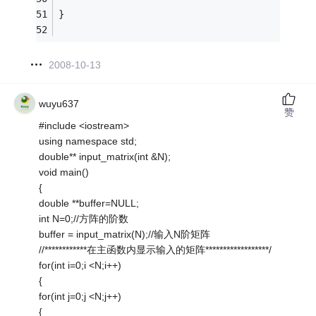
} 
2008-10-13
wuyu637
赞
#include <iostream>
using namespace std;
double** input_matrix(int &N);
void main()
{
double **buffer=NULL;
int N=0;//方阵的阶数
buffer = input_matrix(N);//输入N阶矩阵
//************在主函数内显示输入的矩阵******************/
for(int i=0;i <N;i++)
{
for(int j=0;j <N;j++)
{