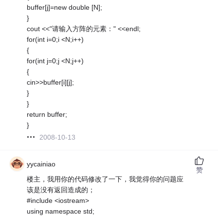
buffer[j]=new double [N];
}
cout <<"请输入方阵的元素：" <<endl;
for(int i=0;i <N;i++)
{
for(int j=0;j <N;j++)
{
cin>>buffer[i][j];
}
}
return buffer;
}
2008-10-13
yycainiao
赞
楼主，我用你的代码修改了一下，我觉得你的问题应
该是没有返回造成的；
#include <iostream>
using namespace std;