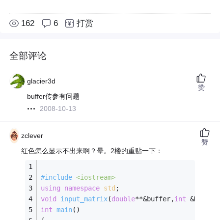
162
6
打赏
全部评论
glacier3d
赞
buffer传参有问题
2008-10-13
zclever
赞
红色怎么显示不出来啊？晕。2楼的重贴一下：
#
include
<iostream>
using
namespace
std
; 
void
input_matrix
(
double
**&buffer,
int
 &N)
; 
/
int
main
()