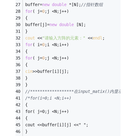
buffer=
new
double
 *[N];
//指针数组 
for
( j=
0
;j <N;j++) 
{ 
buffer[j]=
new
double
 [N]; 
} 
cout
 <<
"请输入方阵的元素："
 <<
endl
; 
for
( i=
0
;i <N;i++) 
{ 
for
( j=
0
;j <N;j++) 
{ 
cin
>>buffer[i][j]; 
} 
} 
//******************在input_matix()内显示输入的矩
/*for(i=0;i <N;i++) 
{ 
for( j=0;j <N;j++) 
{ 
cout <<buffer[i][j] <<" "; 
} 