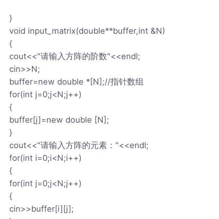
}
void input_matrix(double**buffer,int &N)
{
cout<<"请输入方阵的阶数"<<endl;
cin>>N;
buffer=new double *[N];//指针数组
for(int j=0;j<N;j++)
{
buffer[j]=new double [N];
}
cout<<"请输入方阵的元素："<<endl;
for(int i=0;i<N;i++)
{
for(int j=0;j<N;j++)
{
cin>>buffer[i][j];