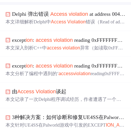
Delphi 弹出错误
Access
violat
ion
at address 0048B11A in module ‘XXXX.exe‘. Read of address 00000000解决
本文详细解析Delphi中
Access
Violat
ion
错误（Read of addr
ess 00000000）的根本原因，聚焦于nil指针解引用
问题
，涵
盖TJSONValue空节点、未创建对象、已释放对象、窗体未
except
ion
:
access
violat
ion
reading 0xFFFFFFFFFFFFFFFF - 从调试器视角拆解内存访问违规
实例化、
动态数组
未初始化等十大典型场景，并提供IDE
调试、EurekaLog捕获、安全JSON解析代码模式及Assigne
本文深入剖析C++中
access
violat
ion
异常（如读取0xFFFF
d/FreeAndNil/try-except等预防措施。
FFFFFFFFFFFF）的本质，基于调试器视角介绍调用栈分
析、内存布局检查和指针状态验证等诊断方法；覆盖空指
except
ion
:
access
violat
ion
reading 0xFFFFFFFFFFFFFFFF
针引用、数组越界、释放后使用、结构体成员越界等典型
场景；详解AddressSanitizer、异常断点、内存断点等高级
本文分析了编程中遇到的‘
access
violat
ion
reading0xFFFFFF
调试技巧；并给出智能指针、编译器警告、边界检查、静
FFFFFFFFFF’异常，原因包括空指针引用、数组越界、释
态分析等预防实践。
放已释放内存和使用已销毁的对象。给出了实例和解决策
由
Access
Violat
ion
谈起
略，以提升程序的稳定性和健壮性。
本文记录了一次Delphi程序调试经历，作者遭遇了一个棘
手的内存访问错误，并最终发现是由于对数组使用不当导
致的
问题
。文章详细介绍了Delphi中数组的正确用法及常
3种解决方案：如何诊断和修复UE4SS在Palworld游戏中的内存访问冲突崩溃
见误区。
本文针对UE4SS在Palworld游戏中引发的EXCEPT
ION
_
AC