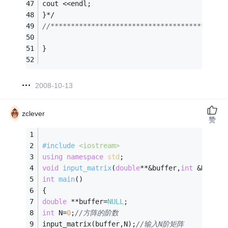
cout <<endl; 
}*/
//*******************************************
} 
2008-10-13
zclever
赞
#
include
<iostream>
using
namespace
std
; 
void
input_matrix
(
double
**&buffer,
int
 &N)
; 
//
int
main
()
{ 
double
 **buffer=
NULL
; 
int
 N=
0
;
//方阵的阶数 
input_matrix(buffer,N);
//输入N阶矩阵 