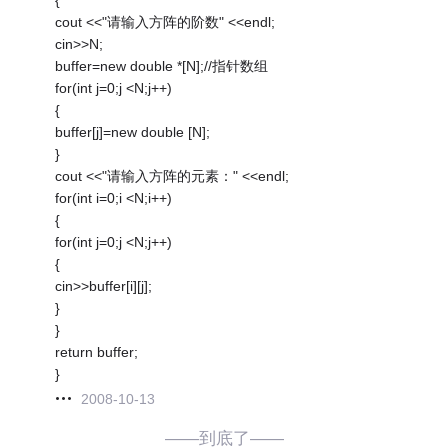
cout <<"请输入方阵的阶数" <<endl;
cin>>N;
buffer=new double *[N];//指针数组
for(int j=0;j <N;j++)
{
buffer[j]=new double [N];
}
cout <<"请输入方阵的元素：" <<endl;
for(int i=0;i <N;i++)
{
for(int j=0;j <N;j++)
{
cin>>buffer[i][j];
}
}
return buffer;
}
2008-10-13
——到底了——