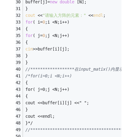
buffer[j]=
new
double
 [N]; 
} 
cout
 <<
"请输入方阵的元素："
 <<
endl
; 
for
( i=
0
;i <N;i++) 
{ 
for
( j=
0
;j <N;j++) 
{ 
cin
>>buffer[i][j]; 
} 
} 
//******************在input_matix()内显示输入的矩
/*for(i=0;i <N;i++) 
{ 
for( j=0;j <N;j++) 
{ 
cout <<buffer[i][j] <<" "; 
} 
cout <<endl; 
}*/
//*******************************************