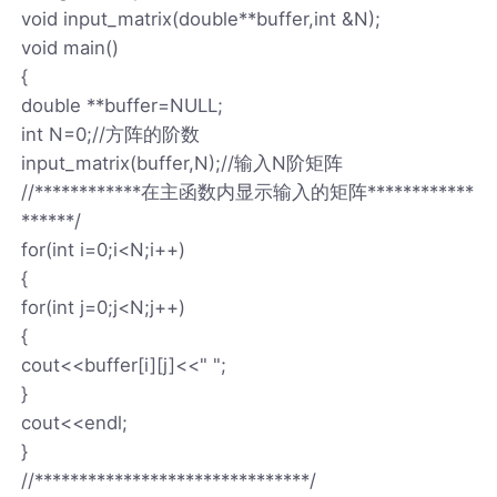
void input_matrix(double**buffer,int &N);
void main()
{
double **buffer=NULL;
int N=0;//方阵的阶数
input_matrix(buffer,N);//输入N阶矩阵
//************在主函数内显示输入的矩阵************
******/
for(int i=0;i<N;i++)
{
for(int j=0;j<N;j++)
{
cout<<buffer[i][j]<<" ";
}
cout<<endl;
}
//*******************************/