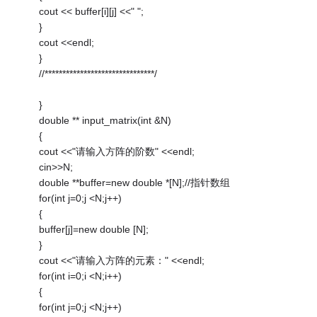
cout << buffer[i][j] <<" ";
}
cout <<endl;
}
//*******************************/
}
double ** input_matrix(int &N)
{
cout <<"请输入方阵的阶数" <<endl;
cin>>N;
double **buffer=new double *[N];//指针数组
for(int j=0;j <N;j++)
{
buffer[j]=new double [N];
}
cout <<"请输入方阵的元素：" <<endl;
for(int i=0;i <N;i++)
{
for(int j=0;j <N;j++)