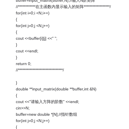
buffer=input_matrix(buffer,N);//输入N阶矩阵
//************在主函数内显示输入的矩阵******************/
for(int i=0;i <N;i++)
{
for(int j=0;j <N;j++)
{
cout <<buffer[i][j] <<" ";
}
cout <<endl;
}
return 0;
//*******************************/
}
double **input_matrix(double **buffer,int &N)
{
cout <<"请输入方阵的阶数" <<endl;
cin>>N;
buffer=new double *[N];//指针数组
for(int j=0;j <N;j++)
{