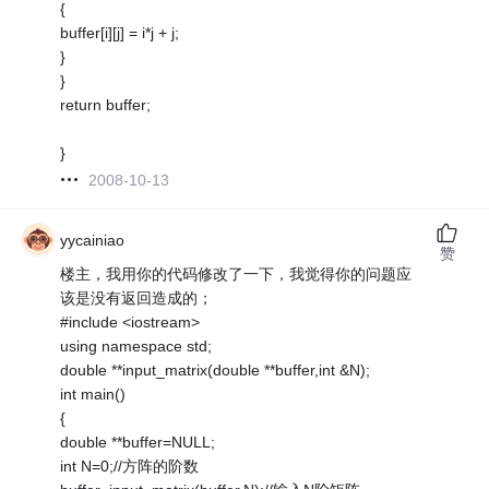
{
buffer[i][j] = i*j + j;
}
}
return buffer;
}
2008-10-13
yycainiao
赞
楼主，我用你的代码修改了一下，我觉得你的问题应
该是没有返回造成的；
#include <iostream>
using namespace std;
double **input_matrix(double **buffer,int &N);
int main()
{
double **buffer=NULL;
int N=0;//方阵的阶数