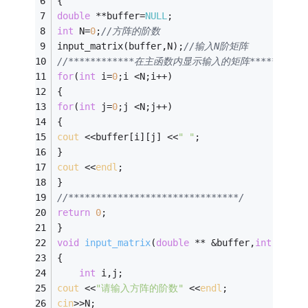
{ 
double
 **buffer=
NULL
; 
int
 N=
0
;
//方阵的阶数 
input_matrix(buffer,N);
//输入N阶矩阵 
//************在主函数内显示输入的矩阵************
for
(
int
 i=
0
;i <N;i++) 
{ 
for
(
int
 j=
0
;j <N;j++) 
{ 
cout
 <<buffer[i][j] <<
" "
; 
} 
cout
 <<
endl
; 
} 
//*******************************/ 
return
0
;
} 
void
input_matrix
(
double
 ** &buffer,
int
 &N)
/
{ 
int
 i,j;
cout
 <<
"请输入方阵的阶数"
 <<
endl
; 
cin
>>N; 