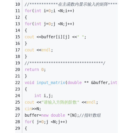
//************在主函数内显示输入的矩阵************
for
(
int
 i=
0
;i <N;i++) 
{ 
for
(
int
 j=
0
;j <N;j++) 
{ 
cout
 <<buffer[i][j] <<
" "
; 
} 
cout
 <<
endl
; 
} 
//*******************************/ 
return
0
;
} 
void
input_matrix
(
double
 ** &buffer,
int
 &N)
/
{ 
int
 i,j;
cout
 <<
"请输入方阵的阶数"
 <<
endl
; 
cin
>>N; 
buffer=
new
double
 *[N];
//指针数组 
for
( j=
0
;j <N;j++) 
{ 