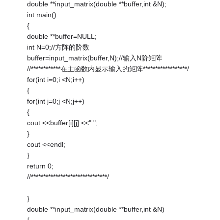
double **input_matrix(double **buffer,int &N);
int main()
{
double **buffer=NULL;
int N=0;//方阵的阶数
buffer=input_matrix(buffer,N);//输入N阶矩阵
//************在主函数内显示输入的矩阵******************/
for(int i=0;i <N;i++)
{
for(int j=0;j <N;j++)
{
cout <<buffer[i][j] <<" ";
}
cout <<endl;
}
return 0;
//*******************************/
}
double **input_matrix(double **buffer,int &N)
{