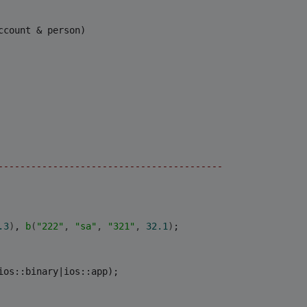
ccount & person)   
----------------------------------------- 
.3
)
, 
b
(
"222"
, 
"sa"
, 
"321"
, 
32.1
)
; 
ios::binary|ios::app); 