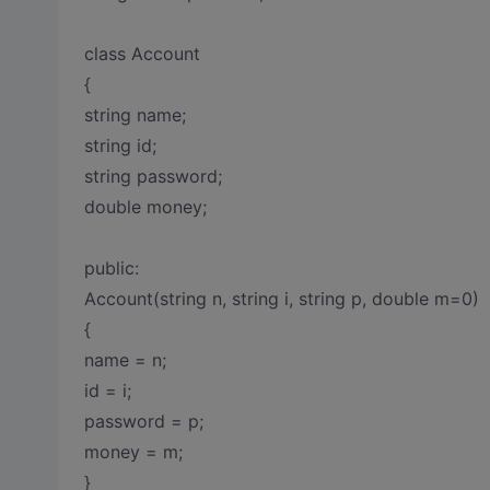
class Account
{
string name;
string id;
string password;
double money;
public:
Account(string n, string i, string p, double m=0)
{
name = n;
id = i;
password = p;
money = m;
}