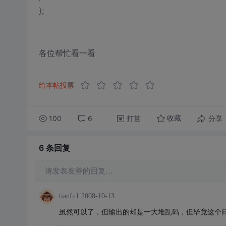
};
各位帮忙看一看
给本帖投票
100
6
打赏
分享
收藏
6 条
回复
请发表友善的回复…
tianfu1
2008-10-13
虽然可以了，但输出的却是一大堆乱码，但毕竟这个