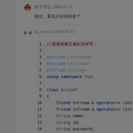
双子东宝
2008-10-13
路过，看见已经有回答了
jia_xiaoxin
2008-10-13
//我感觉楼主最好这样写：
#
include
<iostream> 
#
include
<fstream> 
#
include
<string> 
using
namespace
std
; 
class
Account
{ 
friend
 ostream & 
operator
<< (ost
friend
 istream & 
operator
>> (ist
string
 name; 
string
 id; 
string
 password; 