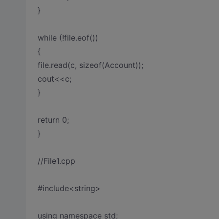
}
while (!file.eof())
{
file.read(c, sizeof(Account));
cout<<c;
}
return 0;
}
//File1.cpp
#include<string>
using namespace std;