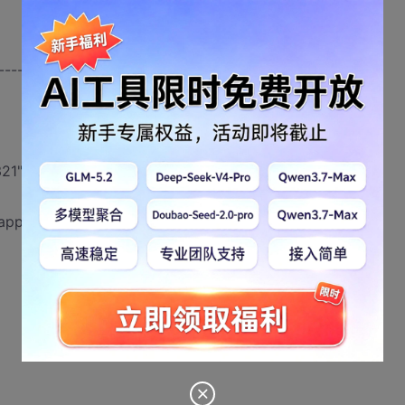
------------------------
21", 32.1);
:app);