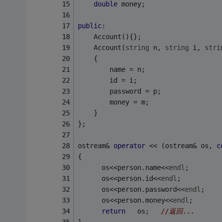
double
 money; 
public
: 
	Account(){};
	Account(
string
 n, 
string
 i, 
stri
	{ 
		name = n; 
		id = i; 
		password = p; 
		money = m; 
	} 
}; 
ostream& 
operator
 << (ostream& os, 
c
{   
      os<<person.name<<
endl
;   
      os<<person.id<<
endl
;   
	  os<<person.password<<
endl
;  
	  os<<person.money<<
endl
;  
return
   os;   
//返回...   