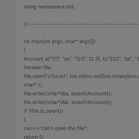
using namespace std;
//---------------------------------------------------
int main(int argc, char* argv[])
{
Account a("111", "as", "123", 12.3), b("222", "sa", "3
fstream file;
file.open("c:\\a.txt", ios::in|ios::out|ios::binary|ios:
char* c;
file.write((char*)&a, sizeof(Account));
file.write((char*)&b, sizeof(Account));
if (!file.is_open())
{
cerr<<"can't open the file";
return 0;