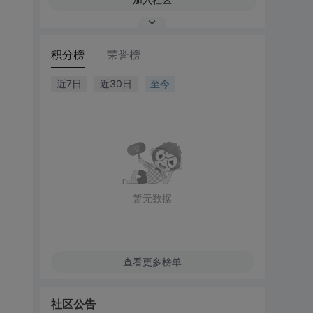
积分榜
荣誉榜
近7日
近30日
至今
暂无数据
查看更多榜单
社区公告