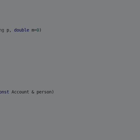
ng
 p, 
double
 m=
0
) 
onst
 Account & person)   