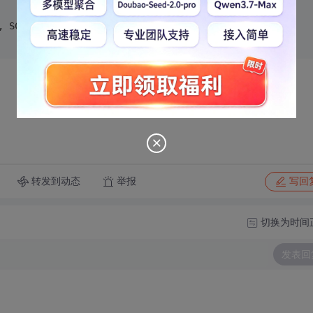
, SC_CLOSE, 
ByVal
0
&)
转发到动态
举报
写回
切换为时间
发表回