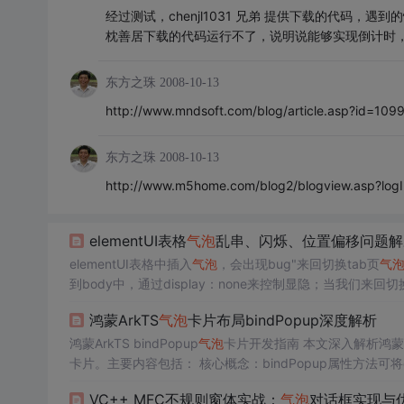
经过测试，chenjl1031 兄弟 提供下载的代码
枕善居下载的代码运行不了，说明说能够实现倒计时
东方之珠
2008-10-13
http://www.mndsoft.com/blog/article.asp?id=109
东方之珠
2008-10-13
http://www.m5home.com/blog2/blogview.asp?log
elementUI表格
气泡
乱串、闪烁、位置偏移问题解
elementUI表格中插入
气泡
，会出现bug"来回切换tab页
气
到body中，通过display：none来控制显隐；当我们来回切
再新界面出现，导致
气泡
乱串了。 为了解决这个问题，尝
鸿蒙ArkTS
气泡
卡片布局bindPopup深度解析
会让
气泡
乱串出现的频率降低，并
不能
从根本上解决问题，
鸿蒙ArkTS bindPopup
气泡
卡片开发指南 本文深入解析鸿蒙原
卡片。主要内容包括： 核心概念：bindPopup属性方法可将@
建方式： 全局@Builder（可复用） 内部@Builder（可
VC++ MFC不规则窗体实战：
气泡
对话框实现与
@State状态 配置placement、popupColor