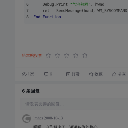
    Debug.Print 
"气泡句柄"
, hwnd
    ret = SendMessage(hwnd, WM_SYSCOMMAND
End
Function
给本帖投票
125
6
打赏
分享
收藏
6 条
回复
请发表友善的回复…
lmhcs
2008-10-13
呵呵，自己解决了。谢谢各位的热心