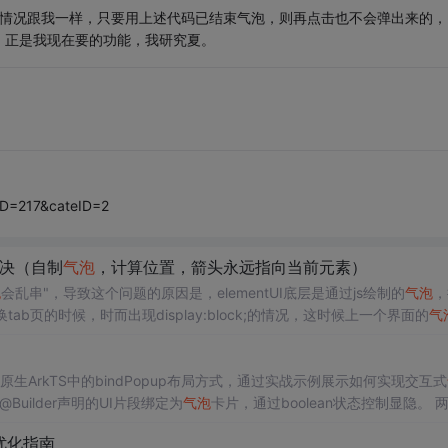
，遇到的情况跟我一样，只要用上述代码已结束气泡，则再点击也不会弹出来的，
，正是我现在要的功能，我研究夏。
9
ID=217&cateID=2
决（自制
气泡
，计算位置，箭头永远指向当前元素）
泡
会乱串"，导致这个问题的原因是，elementUI底层是通过js绘制的
气泡
，
换tab页的时候，时而出现display:block;的情况，这时候上一个界面的
气
试过好几种方式，目的就是让
气泡
隐藏成功或者销毁成功，但是发现这种思
而且还会带来新的界面bug。下面先介绍
生ArkTS中的bindPopup布局方式，通过实战示例展示如何实现交互式
Builder声明的UI片段绑定为
气泡
卡片，通过boolean状态控制显隐。 
访问组件状态） 实现模式： 使用Stack容器分离按钮和
气泡
逻辑 通过onClick
优化指南