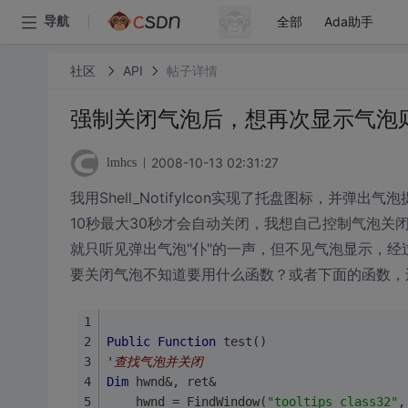
全部
Ada助手
导航
社区
API
帖子详情
强制关闭气泡后，想再次显示气泡
2008-10-13 02:31:27
lmhcs
我用Shell_NotifyIcon实现了托盘图标，
10秒最大30秒才会自动关闭，我想自己控制气泡关
就只听见弹出气泡"仆"的一声，但不见气泡显示，经过
要关闭气泡不知道要用什么函数？或者下面的函数，
Public
Function
 test()
'查找气泡并关闭
Dim
 hwnd&, ret&
    hwnd = FindWindow(
"tooltips_class32"
,