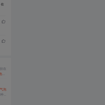
 在
挂在
泡
就
路只
气泡
两种构
切换