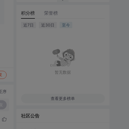
积分榜
荣誉榜
近7日
近30日
至今
暂无数据
复
正序
查看更多榜单
复
社区公告