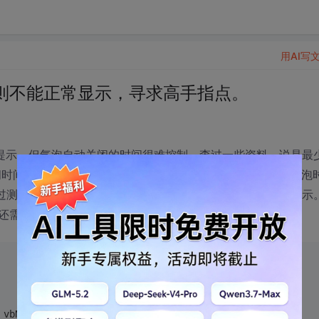
用AI写
则不能正常显示，寻求高手指点。
并弹出气泡提示，但气泡自动关闭的时间很难控制，查过一些资料，说是最
闭时间 ，我用下面代码关闭了气泡，但是，再调用重新弹出气泡
测试，发现只要重新启动explorer进程，则气泡才能正常显示
还需要做什么设置才能让气泡正常显示呢。？
 vbNullString)