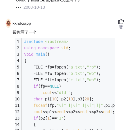
UNIX 下用strtok 或者awk怎么写？》
2008-10-13
kkndciapp
赞
帮你写了一个
#
include
<iostream>
using
namespace
std
; 
void
main
()
{
	FILE *fp=fopen(
"a.txt"
,
"rb"
);
	FILE *fw=fopen(
"b.txt"
,
"wb"
);
	FILE *ff=fopen(
"c.txt"
,
"wb"
);
if
(fp==
NULL
)
cout
<<
"dfdf"
;
char
 p1[
10
],p2[
10
],p3[
20
];
fscanf
(fp,
"%[^|]|%[^|]|%[^|]|"
,p1,p2,p3);
cout
<<p1<<
endl
<<p2<<
endl
<<p3<<
endl
;
if
(p2[
1
]==
'1'
)
	{