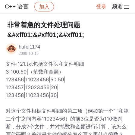
C++ 语言
登录
频道
加入
帖子详情
社区
C++ 语言
非常着急的文件处理问题
&#xff01;&#xff01;&#xff01;
hufei1174
2008-10-13
文件:121.txt包括文件头和文件明细
3|100.50|（笔数和金额）
123456|11023456|50.50|
123457|12023456|20|
123458|11023456|30|
对这个文件根据文件明细的第二项（例如第一个“|”和第
二个“|”之间内容11023456）的前3位是否为110做判
断，分成2个文件，并对笔数和金额进行计算，该怎么
写代码呢？关键是文件的拆分怎么写？用什么函数？