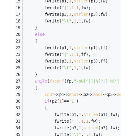
		fwrite(p1,
1
,
strlen
(p1),fw);
		fwrite(
"|"
,
1
,
1
,fw);
		fwrite(p3,
1
,
strlen
(p3),fw);
		fwrite(
"\t"
,
1
,
1
,fw);
	}
else
	{
		fwrite(p1,
1
,
strlen
(p1),ff);
		fwrite(
"|"
,
1
,
1
,ff);
		fwrite(p3,
1
,
strlen
(p3),ff);
		fwrite(
"\t"
,
1
,
1
,fw);
	}
while
(
fscanf
(fp,
"\n%[^|]|%[^|]|%[^|]|"
,p1
	{	
cout
<<p1<<
endl
<<p2<<
endl
<<p3<<
endl
;
if
(p2[
1
]==
'1'
)
		{
			fwrite(p1,
1
,
strlen
(p1),fw);
			fwrite(
"|"
,
1
,
1
,fw);
			fwrite(p3,
1
,
strlen
(p3),fw);
			fwrite(
"\t"
,
1
,
1
,fw);