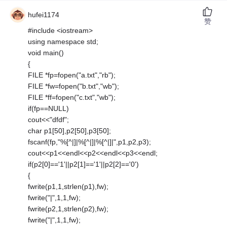
hufei1174
赞
#include <iostream>
using namespace std;
void main()
{
FILE *fp=fopen("a.txt","rb");
FILE *fw=fopen("b.txt","wb");
FILE *ff=fopen("c.txt","wb");
if(fp==NULL)
cout<<"dfdf";
char p1[50],p2[50],p3[50];
fscanf(fp,"%[^|]|%[^|]|%[^|]|",p1,p2,p3);
cout<<p1<<endl<<p2<<endl<<p3<<endl;
if(p2[0]=='1'||p2[1]=='1'||p2[2]=='0')
{
fwrite(p1,1,strlen(p1),fw);
fwrite("|",1,1,fw);
fwrite(p2,1,strlen(p2),fw);
fwrite("|",1,1,fw);