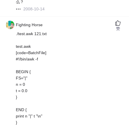
么？
2008-10-14
Fighting Horse
赞
./test.awk 121.txt
test.awk
[code=BatchFile]
#!/bin/awk -f
BEGIN {
FS="|"
n = 0
t = 0.0
}
END {
print n "|" t "\n"
}