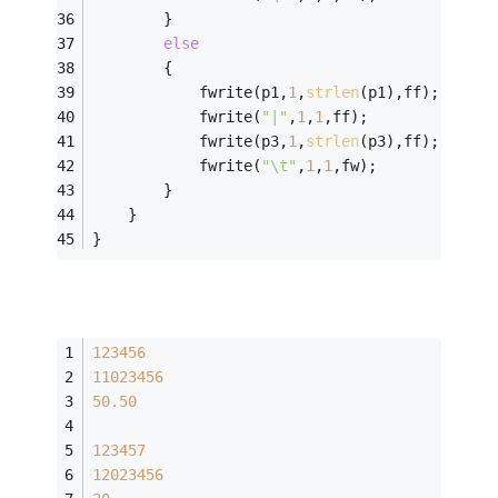
		}
else
		{
			fwrite(p1,
1
,
strlen
(p1),ff);
			fwrite(
"|"
,
1
,
1
,ff);
			fwrite(p3,
1
,
strlen
(p3),ff);
			fwrite(
"\t"
,
1
,
1
,fw);
		}
	}
}
123456
11023456
50.50
123457
12023456