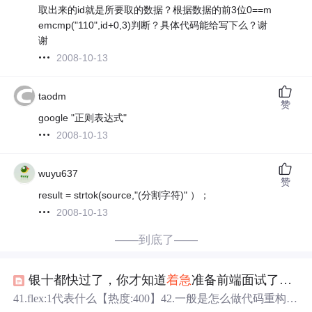
取出来的id就是所要取的数据？根据数据的前3位0==m
emcmp("110",id+0,3)判断？具体代码能给写下么？谢
谢
2008-10-13
taodm
赞
google "正则表达式"
2008-10-13
wuyu637
赞
result = strtok(source,"(分割字符)" ）；
2008-10-13
——到底了——
银十都快过了，你才知道
着急
准备前端面试了？我只能说还能救！！！
41.flex:1代表什么【热度:400】42.一般是怎么做代码重构的