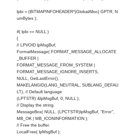
lpbi = (BITMAPINFOHEADER*)GlobalAlloc( GPTR, N
umBytes );
if( lpbi == NULL )
{
// LPVOID lpMsgBuf;
FormatMessage( FORMAT_MESSAGE_ALLOCATE
_BUFFER |
FORMAT_MESSAGE_FROM_SYSTEM |
FORMAT_MESSAGE_IGNORE_INSERTS,
NULL, GetLastError(),
MAKELANGID(LANG_NEUTRAL, SUBLANG_DEFAU
LT), // Default language
(LPTSTR) &lpMsgBuf, 0, NULL );
// Display the string.
MessageBox( NULL, (LPCTSTR)lpMsgBuf, "Error",
MB_OK | MB_ICONINFORMATION );
// Free the buffer.
LocalFree( lpMsgBuf );