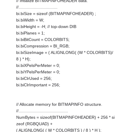
// Intialize BITMAPINFOHEADER data.
//.................................
bi.biSize = sizeof (BITMAPINFOHEADER) ;
bi.biWidth = W;
bi.biHeight = -H; // top-down DIB
bi.biPlanes = 1;
bi.biBitCount = COLORBITS;
bi.biCompression = BI_RGB;
bi.biSizeImage = ( ALIGNLONG( (W * COLORBITS)/
8 ) * H);
bi.biXPelsPerMeter = 0;
bi.biYPelsPerMeter = 0;
bi.biClrUsed = 256;
bi.biClrImportant = 256;
// Allocate memory for BITMAPINFO structure.
//..........................................
NumBytes = sizeof(BITMAPINFOHEADER) + 256 * si
zeof (RGBQUAD) +
( ALIGNLONG( ( W * COLORBITS ) / 8 ) * H );