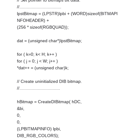
// Set pointer to bitmaps bit data.
//..................................
lpstBitmap = (LPSTR)lpbi + (WORD)sizeof(BITMAPI
NFOHEADER) +
(256 * sizeof(RGBQUAD));
dat = (unsigned char*)lpstBitmap;
for ( k=0; k< H; k++ )
for ( j = 0; j < W; j++ )
*dat++ = (unsigned char)k;
// Create uninitialized DIB bitmap.
//.................................
hBitmap = CreateDIBitmap( hDC,
&bi,
0,
0,
(LPBITMAPINFO) lpbi,
DIB_RGB_COLORS);