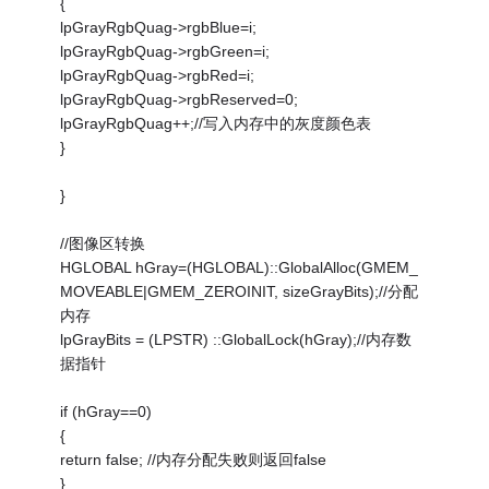
{
lpGrayRgbQuag->rgbBlue=i;
lpGrayRgbQuag->rgbGreen=i;
lpGrayRgbQuag->rgbRed=i;
lpGrayRgbQuag->rgbReserved=0;
lpGrayRgbQuag++;//写入内存中的灰度颜色表
}
}
//图像区转换
HGLOBAL hGray=(HGLOBAL)::GlobalAlloc(GMEM_
MOVEABLE|GMEM_ZEROINIT, sizeGrayBits);//分配
内存
lpGrayBits = (LPSTR) ::GlobalLock(hGray);//内存数
据指针
if (hGray==0)
{
return false; //内存分配失败则返回false
}