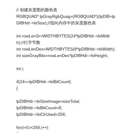
// 创建灰度图的颜色表
RGBQUAD* lpGrayRgbQuag=(RGBQUAD*)(lpDIB+lp
DIBHdr->biSize);//指向内存中的灰度颜色表
int rowLenSr=WIDTHBYTES(24*lpDIBHdr->biWidt
h);//行字节数
int rowLenDes=WIDTHBYTES(8*lpDIBHdr->biWidth);
int sizeGrayBits=rowLenDes*lpDIBHdr->biHeight;
int i;
if(24==lpDIBHdr->biBitCount)
{
lpDIBHdr->biSizeImage=sizeTotal;
lpDIBHdr->biBitCount=8;
lpDIBHdr->biClrUsed=256;
for(i=0;i<256;i++)