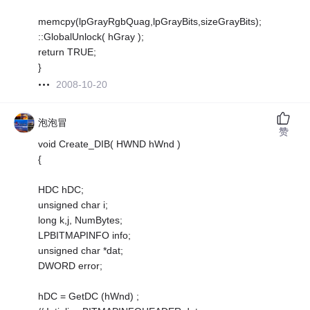
memcpy(lpGrayRgbQuag,lpGrayBits,sizeGrayBits);
::GlobalUnlock( hGray );
return TRUE;
}
2008-10-20
泡泡冒
赞
void Create_DIB( HWND hWnd )
{
HDC hDC;
unsigned char i;
long k,j, NumBytes;
LPBITMAPINFO info;
unsigned char *dat;
DWORD error;
hDC = GetDC (hWnd) ;