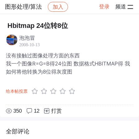
图形处理/算法
登录
频道
加入
帖子详情
社区
图形处理/算法
Hbitmap 24位转8位
泡泡冒
2008-10-13
没有接触过图像处理方面的东西
我一个图像R=G=B得24位图 数据格式HBITMAP得 我
如何将他转换为8位得灰度图
给本帖投票
350
12
打赏
全部评论