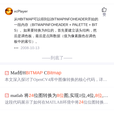
vcPlayer
赞
从HBITMAP可以得到以BITMAPINFOHEADER开始的
一段内存（BITMAPINFOHEADER + PALETTE + BIT
S）。如果要转换为8位的，首先要建立该头结构，然
后是调色板，最后是点阵数据（值为像素颜色在调色
板中的索引）。
2008-10-13
——到底了——
Mat转H
BITMAP
C
Bitmap
本文深入探讨了OpenCV4库中图像转换的核心代码，详细
解析了从Mat对象转换到H
BITMAP
的过程，包括创建位图
信息头、创建设备独立位图、数据类型转换等关键步骤，
matlab 将
24
位图转换为
8位
图,实现1位,4位,
8位
,
24
位
适用于希望深入了解OpenCV图像显示机制的开发者。
这段代码展示了如何在MATLAB环境中将
24
位位图转换为
8位
位图，同时提供了1位、4位、
8位
及
24
位BMP位图之间
的转换方法。通过使用C++的函数`SaveTrueBmp`和`Change