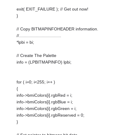
exit( EXIT_FAILURE ); // Get out now!
}
// Copy BITMAPINFOHEADER information.
//...................................
*lpbi = bi;
// Create The Palette
info = (LPBITMAPINFO) lpbi;
for ( i=0; i<255; i++ )
{
info->bmiColors[i].rgbRed = i;
info->bmiColors[i].rgbBlue = i;
info->bmiColors[i].rgbGreen = i;
info->bmiColors[i].rgbReserved = 0;
}