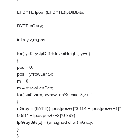
LPBYTE lpos=(LPBYTE)lpDIBBits;
BYTE nGray;
int x,y,z,m,pos;
for( y=0; y<lpDIBHdr->biHeight; y++ )
{
pos = 0;
pos = y*rowLenSr;
m = 0;
m = y*rowLenDes;
for( x=0,z=m; x<rowLenSr; x=x+3,z++)
{
nGray = (BYTE)( lpos[pos+x]*0.114 + lpos[pos+x+1]*
0.587 + lpos[pos+x+2]*0.299);
lpGrayBits[z] = (unsigned char) nGray;
}
}