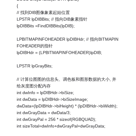
{
// 找到DIB图像象素起始位置
LPSTR lpDIBBits; // 指向DIB象素指针
lpDIBBits =FindDIBBits(lpDIB);
LPBITMAPINFOHEADER lpDIBHdr; // 指向BITMAPIN
FOHEADER的指针
lpDIBHdr = (LPBITMAPINFOHEADER)lpDIB;
LPSTR lpGrayBits;
// 计算位图图的信息头、调色板和图形数据的大小, 并
给灰度图分配内存
int dwInfo = lpDIBHdr->biSize;
int dwData = lpDIBHdr->biSizeImage;
dwData=(lpDIBHdr->biHeight) * (lpDIBHdr->biWidth);
int dwGrayData = dwData/3;
int dwGrayPal = 256 * sizeof(RGBQUAD);
int sizeTotal=dwInfo+dwGrayPal+dwGrayData;