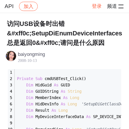
API
登录
频道
加入
帖子详情
社区
API
访问USB设备时出错
&#xff0c;SetupDiEnumDeviceInterfaces
总是返回0&#xff0c;请问是什么原因
baiyongming
2008-10-13
Private
Sub
 cmdUSBTest_Click()
Dim
 HidGuid 
As
 GUID
Dim
 GUIDString 
As
String
Dim
 MemberIndex 
As
Long
Dim
 HidDevInfo 
As
Long
'SetupDiGetClassDe
Dim
 Result 
As
Long
Dim
 MyDeviceInterfaceData 
As
 SP_DEVICE_INTER