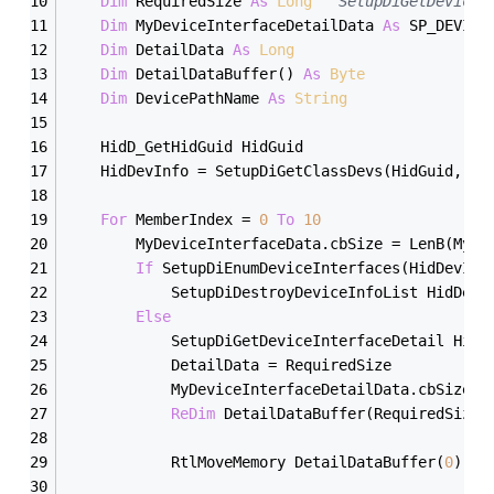
Dim
 RequiredSize 
As
Long
'SetupDiGetDevice
Dim
 MyDeviceInterfaceDetailData 
As
 SP_DEVICE
Dim
 DetailData 
As
Long
Dim
 DetailDataBuffer() 
As
Byte
Dim
 DevicePathName 
As
String
    HidD_GetHidGuid HidGuid
    HidDevInfo = SetupDiGetClassDevs(HidGuid, vb
For
 MemberIndex = 
0
To
10
        MyDeviceInterfaceData.cbSize = LenB(MyDe
If
 SetupDiEnumDeviceInterfaces(HidDevInf
            SetupDiDestroyDeviceInfoList HidDevI
Else
            SetupDiGetDeviceInterfaceDetail HidD
            DetailData = RequiredSize
            MyDeviceInterfaceDetailData.cbSize =
ReDim
 DetailDataBuffer(RequiredSize)
            RtlMoveMemory DetailDataBuffer(
0
), M