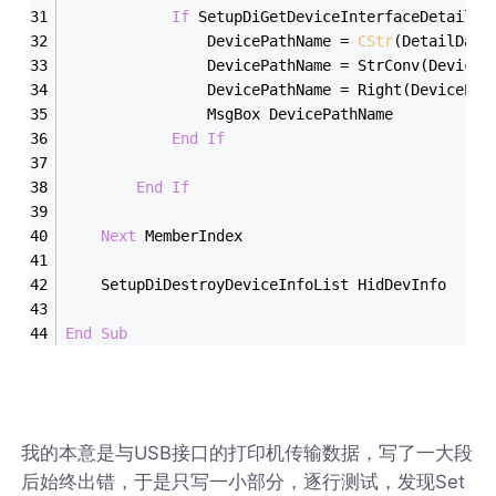
If
 SetupDiGetDeviceInterfaceDetail(H
                DevicePathName = 
CStr
(DetailData
                DevicePathName = StrConv(DeviceP
                DevicePathName = Right(DevicePat
                MsgBox DevicePathName
End
If
End
If
Next
 MemberIndex
    SetupDiDestroyDeviceInfoList HidDevInfo
End
Sub
我的本意是与USB接口的打印机传输数据，写了一大段
后始终出错，于是只写一小部分，逐行测试，发现Set