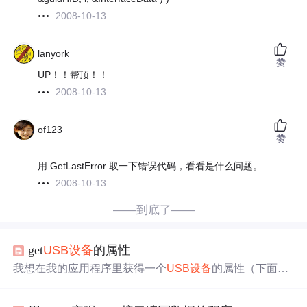
2008-10-13
lanyork
赞
UP！！帮顶！！
2008-10-13
of123
赞
用 GetLastError 取一下错误代码，看看是什么问题。
2008-10-13
——到底了——
get
USB
设备
的属性
我想在我的应用程序里获得一个
USB
设备
的属性（下面是
原码），在执行
Setup
DiEnum
Device
Interface
s()
时
出错
：
No more data is available。 请看一看一段代码：