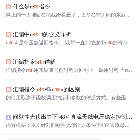
什么是re
tn
指令
网上的一大堆回答把我给看晕了，太多答非所问的东西，
很简单的东西都被弄得很复杂。经过一番查找，我在这里
记录下来： re
tn
指令的含义 举例 re
tn
10 含义是： pop eip a
汇编中re
tn
4的含义详析
dd esp, 10h 注意 re
tn
10 的 10 是十六进制的，它的十进制
数是 16。 ...
re
tn
4 是个函数返回指令。 以前一直纠结这个re
tn
的寄存器
操作顺序，手头正好在调试，详细跟了一下，豁然开朗，
特分享。 先假设个环境： re
tn
4未执行时，ESP=0013feb
汇编指令re
tn
详解
8；EIP=5d1d8b97；而[0013feb8]=7c974a19 执行re
tn
4之
后： 首先 EIP=[0013feb8] ：即此时cpu先指挥EIP获取到栈
汇编指令re
tn
用来结束当前过程返回到上一调用过程 当re
tn
中0013f
指令执行时是将esp指向地址得值弹出到EIP指令指针寄存
器 实际就是执行了一次pop eip 然后esp+4 紧接着开始执行e
汇编指令re
tn
和re
tn
x的区别
ip指向的地址 rern指令执行前esp指向0041FC9C ，EIP指向0
02225c7 堆栈中0041fc9c保存的是00222714 re
tn
指令执行后
的使用取决于函数调用约定和参数的传递方式。有些函数
ESP指向0041FCA0，EIP指向00222714 也就是说re
tn
指令执
调用约定要求调用者清理栈上的参数，而有些则由被调用
行后把esp指向地址保存的数据弹出到eip 然后esp+0x4 相当
函数负责。因此，具体的使用方式取决于你的编程环境和
于执行了po
间歇性光伏出力下 48V 直流母线电压稳定控制及储能双向充放电闭环调控体系研究（Simulink仿真实现）
约定。参考资料：https://blog.csdn.net/q873412892/article/det
ails/121205493。指令用于从子过程（或函数）返回，但它
内容概要：本文针对间歇性光伏出力条件下48V直流母线
们之间有一些区别。
电压稳定控制及储能双向充放电闭环调控问题，提出一种
基于离网光伏直流微网系统的协同控制体系。通过构建包