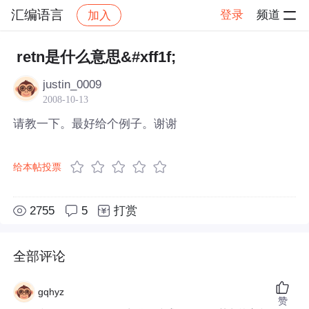
汇编语言
登录
频道
加入
帖子详情
社区
汇编语言
retn是什么意思&#xff1f;
justin_0009
2008-10-13
请教一下。最好给个例子。谢谢
给本帖投票
2755
5
打赏
全部评论
gqhyz
赞