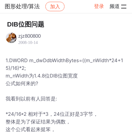
图形处理/算法
登录
频道
加入
帖子详情
社区
图形处理/算法
DIB位图问题
zjz800800
2008-10-14
1.DWORD m_dwDdbWidthBytes=((m_nWidth*24+1
5)/16)*2;
m_nWidth为1.4.8位DIB位图宽度
公式如何来的?
我看到以前有人回答是:
*24/16*2 相对于*3，24位正好是3字节，
整体是为了保证结果为偶数，
这个公式看起来挺笨，