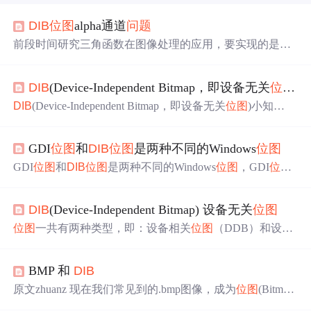
DIB
位图
alpha通道
问题
前段时间研究三角函数在图像处理的应用，要实现的是一
个三角函数方式的渐进透明度，但是实现中出现的一个
问
题
非常不解，就是设置像素alpha通道没有效果的
问题
。 首
DIB
(Device-Independent Bitmap，即设备无关
位图
)
先贴上代码 void OnPaint(HWND hWnd) { RECT rc; Get
ClientRect(hWnd, &rc); int width = 180; int
DIB
(Device-Independent Bitmap，即设备无关
位图
)小知
识 简介
位图
一共有两种类型，即：设备相关
位图
（DD
B）和设备无关
位图
（
DIB
）。DDB
位图
在早期的Windows
GDI
位图
和
DIB
位图
是两种不同的Windows
位图
系统（Windows 3.0以前）中是很普遍的，事实上它也是唯
一的。然而，随着显示器制造技术的进步，以及显示设备
GDI
位图
和
DIB
位图
是两种不同的Windows
位图
，GDI
位图
的多样化，DDB
位图
的一些固有的
问题
开始浮现出来了，
是MFC的CBitmap类表示的，在CBitmap类的对象中，包含
象BitBlt()这种函数
了一种和Windows的GDI模块有关的Windows数据结构BIT
DIB
(Device-Independent Bitmap) 设备无关
位图
MAP，该结果是与设备有关的，应用程序可以得到GDI
位
图
数据的一个备份，但其中
位图
的安排完全依赖于显示设
位图
一共有两种类型，即：设备相关
位图
（DDB）和设备
备。在同一台机器中，我们可以将GDI
位图
在不同
无关
位图
（
DIB
）。DDB
位图
在早期的Windows系统（Win
dows 3.0以前）中是很普遍的，事实上它也是唯一的。然
BMP 和
DIB
而，随着显示器制造技术的进步，以及显示设备的多样
化，DDB
位图
的一些固有的
问题
开始浮现出来了，象BitBlt
原文zhuanz 现在我们常见到的.bmp图像，成为
位图
(Bitma
()这种函数就是基于DDB
位图
的。比如，它不能够存储
p)。
位图
在内存中有两种类型，即：设备相关
位图
（DD