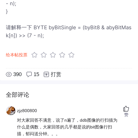
- n);
}
请解释一下 BYTE byBitSingle = (byBit8 & abyBitMas
k[n]) >> (7 - n);
给本帖投票
390
15
打赏
全部评论
zjz800800
赞
对大家回答不满意，说了n遍了，ddb图像的行扫描为
什么是偶数，大家回答的几乎都是说的bit图像行扫
描，郁闷送分钟。。。