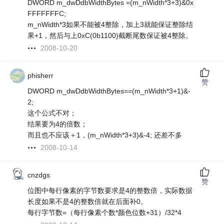
DWORD m_dwDdbWidthBytes =(m_nWidth*3+3)&0x
FFFFFFFC;
m_nWidth*3如果不能被4整除，加上3就能保证整除结
果+1，然后与上0xC(0b1100)截断尾数保证被4整除。
2008-10-20
phisherr
赞
DWORD m_dwDdbWidthBytes==(m_nWidth*3+1)&-
2;
这个公式不对；
结果要为4的倍数；
而且也不应该＋1，(m_nWidth*3+3)&-4; 还差不多
2008-10-14
cnzdgs
赞
位图中每行像素的字节数要求是4的整数倍，实际数据
长度如果不是4的整数倍就在后面补0。
每行字节数=（每行像素个数*颜色位数+31）/32*4