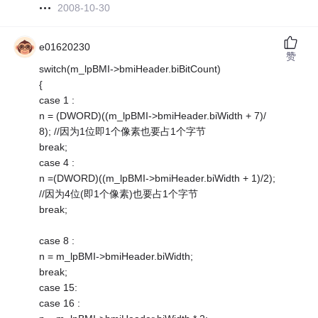
2008-10-30
e01620230
赞
switch(m_lpBMI->bmiHeader.biBitCount)
{
case 1 :
n = (DWORD)((m_lpBMI->bmiHeader.biWidth + 7)/
8); //因为1位即1个像素也要占1个字节
break;
case 4 :
n =(DWORD)((m_lpBMI->bmiHeader.biWidth + 1)/2);
//因为4位(即1个像素)也要占1个字节
break;
case 8 :
n = m_lpBMI->bmiHeader.biWidth;
break;
case 15:
case 16 :