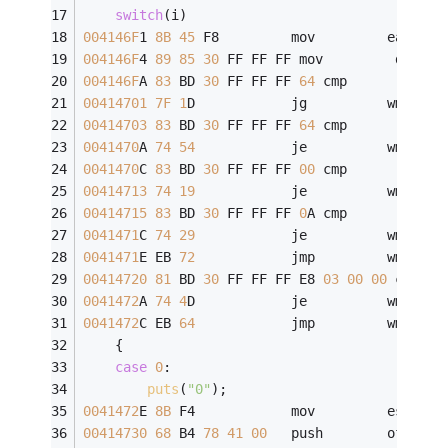
switch
(i)
004146F
1 
8B
45
 F8         mov         eax,dwo
004146F
4 
89
85
30
 FF FF FF mov         dword 
004146F
A 
83
 BD 
30
 FF FF FF 
64
 cmp         dwo
00414701
7F
1
D            jg          wmain+
1
00414703
83
 BD 
30
 FF FF FF 
64
 cmp         dwo
0041470
A 
74
54
            je          wmain+
1
0041470
C 
83
 BD 
30
 FF FF FF 
00
 cmp         dwo
00414713
74
19
            je          wmain+
1
00414715
83
 BD 
30
 FF FF FF 
0
A cmp         dwo
0041471
C 
74
29
            je          wmain+
1
0041471
E EB 
72
            jmp         wmain+
2
00414720
81
 BD 
30
 FF FF FF E8 
03
00
00
 cmp   
0041472
A 
74
4
D            je          wmain+
1
0041472
C EB 
64
            jmp         wmain+
2
	{
case
0
:
puts
(
"0"
);
0041472
E 
8B
 F4            mov         esi,esp
00414730
68
 B4 
78
41
00
   push        offset 