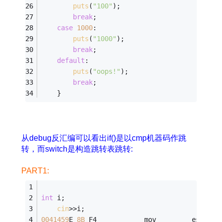
puts
(
"100"
);
break
;
case
1000
:
puts
(
"1000"
);
break
;
default
:
puts
(
"oops!"
);
break
;
	}
从debug反汇编可以看出if()是以cmp机器码作跳
转，而switch是构造跳转表跳转:
PART1:
int
 i;
cin
>>i;
0041459
E 
8B
 F4            mov         esi,esp