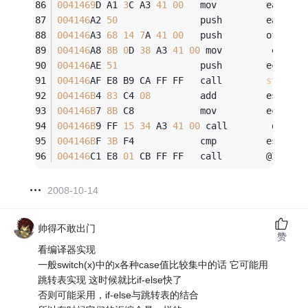
0041469
D A1 
3
C A3 
41
00
   mov         eax,dwo
004146
A2 
50
               push        eax  
004146
A3 
68
14
7
A 
41
00
   push        offset 
004146
A8 
8B
0
D 
38
 A3 
41
00
 mov         ecx,dw
004146
AE 
51
               push        ecx  
004146
AF E8 B9 CA FF FF   call        
std
::
op
004146B
4 
83
 C4 
08
         add         esp,
8
004146B
7 
8B
 C8            mov         ecx,eax
004146B
9 FF 
15
34
 A3 
41
00
 call        dword 
004146B
F 
3B
 F4            cmp         esi,esp
004146
C1 E8 
01
 CB FF FF   call        @ILT+
45
2008-10-14
帅得不敢出门
赞
看编译器实现
一般switch(x)中的x各种case值比较集中的话 它可能用
跳转表实现 这时候就比if-else快了
否则可能采用，if-else与跳转表的结合