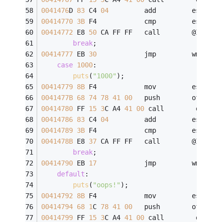
0041476
D 
83
 C4 
04
         add         esp,
4
00414770
3B
 F4            cmp         esi,esp
00414772
 E8 
50
 CA FF FF   call        @ILT+
45
break
;
00414777
 EB 
30
            jmp         wmain+
2
case
1000
:
puts
(
"1000"
);
00414779
8B
 F4            mov         esi,esp
0041477B
68
74
78
41
00
   push        offset 
00414780
 FF 
15
3
C A4 
41
00
 call        dword 
00414786
83
 C4 
04
         add         esp,
4
00414789
3B
 F4            cmp         esi,esp
0041478B
 E8 
37
 CA FF FF   call        @ILT+
45
break
;
00414790
 EB 
17
            jmp         wmain+
2
default
:
puts
(
"oops!"
);
00414792
8B
 F4            mov         esi,esp
00414794
68
1
C 
78
41
00
   push        offset 
00414799
 FF 
15
3
C A4 
41
00
 call        dword 