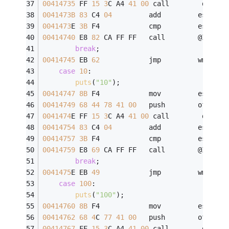
00414735
 FF 
15
3
C A4 
41
00
 call        dword 
0041473B
83
 C4 
04
         add         esp,
4
0041473
E 
3B
 F4            cmp         esi,esp
00414740
 E8 
82
 CA FF FF   call        @ILT+
45
break
;
00414745
 EB 
62
            jmp         wmain+
2
case
10
:
puts
(
"10"
);
00414747
8B
 F4            mov         esi,esp
00414749
68
44
78
41
00
   push        offset 
0041474
E FF 
15
3
C A4 
41
00
 call        dword 
00414754
83
 C4 
04
         add         esp,
4
00414757
3B
 F4            cmp         esi,esp
00414759
 E8 
69
 CA FF FF   call        @ILT+
45
break
;
0041475
E EB 
49
            jmp         wmain+
2
case
100
:
puts
(
"100"
);
00414760
8B
 F4            mov         esi,esp
00414762
68
4
C 
77
41
00
   push        offset 
00414767
 FF 
15
3
C A4 
41
00
 call        dword 