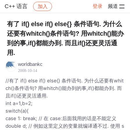
C++ 语言
登录
频道
加入
帖子详情
社区
C++ 语言
有了 if() else if() else{} 条件语句. 为什么
还要有whitch()条件语句? 用whitch()能办
到的事,if()都能办到. 而且if()还更灵活通
用.
worldbankc
2008-10-14
//有了 if() else if() else{} 条件语句. 为什么还要有whit
ch()条件语句? 用whitch()能办到的事,if()都能办到. 而
且if()还更灵活通用.
int a=1,b=2;
switch(a){
case 1: break; // 在 case:后面我用的话是不能定义
double d; // 例如这里定义的变量就编译通不过. 使用 s