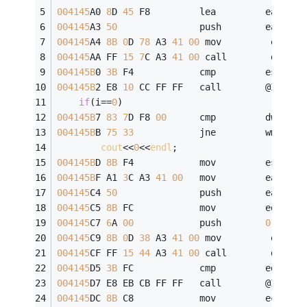
004145
A0 
8
D 
45
 F8         lea         eax,[i]
004145
A3 
50
               push        eax  
004145
A4 
8B
0
D 
78
 A3 
41
00
 mov         ecx,dw
004145
AA FF 
15
7
C A3 
41
00
 call        dword 
004145B
0 
3B
 F4            cmp         esi,esp
004145B
2 E8 
10
 CC FF FF   call        @ILT+
45
if
(i==
0
)
004145B
7 
83
7
D F8 
00
      cmp         dword p
004145B
B 
75
33
            jne         wmain+
7
cout
<<
0
<<
endl
;
004145B
D 
8B
 F4            mov         esi,esp
004145B
F A1 
3
C A3 
41
00
   mov         eax,dwo
004145
C4 
50
               push        eax  
004145
C5 
8B
 FC            mov         edi,esp
004145
C7 
6
A 
00
            push        
0
004145
C9 
8B
0
D 
38
 A3 
41
00
 mov         ecx,dw
004145
CF FF 
15
44
 A3 
41
00
 call        dword 
004145
D5 
3B
 FC            cmp         edi,esp
004145
D7 E8 EB CB FF FF   call        @ILT+
45
004145
DC 
8B
 C8            mov         ecx,eax