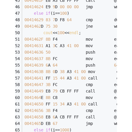
0041461F
 E8 A3 CB FF FF   call        @ILT+
45
00414624
 E9 
9
D 
00
00
00
   jmp         wmain+
1
else
if
(i==
100
)
00414629
83
7
D F8 
64
      cmp         dword p
0041462
D 
75
30
            jne         wmain+
0
cout
<<
100
<<
endl
;
0041462F
8B
 F4            mov         esi,esp
00414631
 A1 
3
C A3 
41
00
   mov         eax,dwo
00414636
50
               push        eax  
00414637
8B
 FC            mov         edi,esp
00414639
6
A 
64
            push        
64
h  
0041463B
8B
0
D 
38
 A3 
41
00
 mov         ecx,dw
00414641
 FF 
15
44
 A3 
41
00
 call        dword 
00414647
3B
 FC            cmp         edi,esp
00414649
 E8 
79
 CB FF FF   call        @ILT+
45
0041464
E 
8B
 C8            mov         ecx,eax
00414650
 FF 
15
34
 A3 
41
00
 call        dword 
00414656
3B
 F4            cmp         esi,esp
00414658
 E8 
6
A CB FF FF   call        @ILT+
45
0041465
D EB 
67
            jmp         wmain+
1
else
if
(i==
1000
)