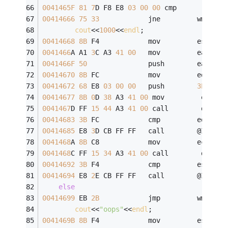
0041465F
81
7
D F8 E8 
03
00
00
 cmp         dwo
00414666
75
33
            jne         wmain+
1
cout
<<
1000
<<
endl
;
00414668
8B
 F4            mov         esi,esp
0041466
A A1 
3
C A3 
41
00
   mov         eax,dwo
0041466F
50
               push        eax  
00414670
8B
 FC            mov         edi,esp
00414672
68
 E8 
03
00
00
   push        
3E8
h 
00414677
8B
0
D 
38
 A3 
41
00
 mov         ecx,dw
0041467
D FF 
15
44
 A3 
41
00
 call        dword 
00414683
3B
 FC            cmp         edi,esp
00414685
 E8 
3
D CB FF FF   call        @ILT+
45
0041468
A 
8B
 C8            mov         ecx,eax
0041468
C FF 
15
34
 A3 
41
00
 call        dword 
00414692
3B
 F4            cmp         esi,esp
00414694
 E8 
2
E CB FF FF   call        @ILT+
45
else
00414699
 EB 
2B
            jmp         wmain+
1
cout
<<
"oops"
<<
endl
;
0041469B
8B
 F4            mov         esi,esp