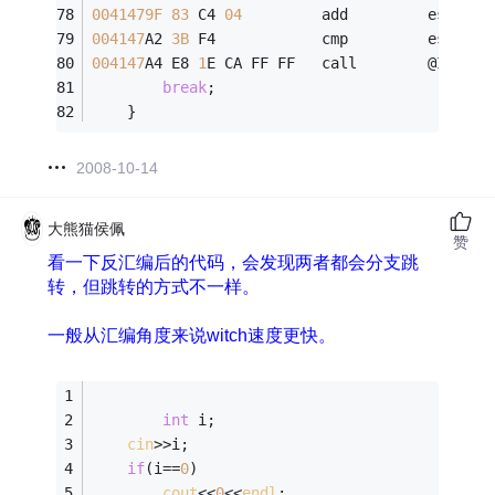
0041479F
83
 C4 
04
         add         esp,
4
004147
A2 
3B
 F4            cmp         esi,esp
004147
A4 E8 
1
E CA FF FF   call        @ILT+
45
break
;
	}
2008-10-14
大熊猫侯佩
赞
看一下反汇编后的代码，会发现两者都会分支跳
转，但跳转的方式不一样。
一般从汇编角度来说witch速度更快。
int
 i;
cin
>>i;
if
(i==
0
)
cout
<<
0
<<
endl
;