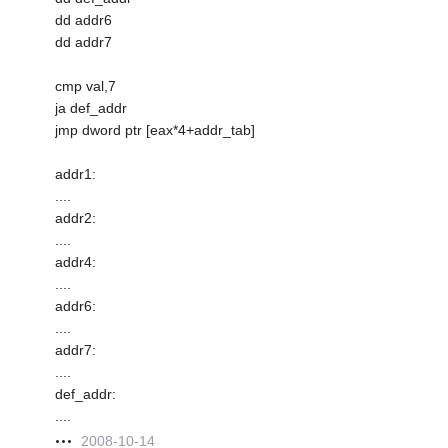
dd addr6
dd addr7
cmp val,7
ja def_addr
jmp dword ptr [eax*4+addr_tab]
addr1:
....
addr2:
....
addr4:
....
addr6:
....
addr7:
....
def_addr:
....
2008-10-14