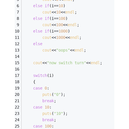
else
if
(i==
10
)
cout
<<
10
<<
endl
;
else
if
(i==
100
)
cout
<<
100
<<
endl
;
else
if
(i==
1000
)
cout
<<
1000
<<
endl
;
else
cout
<<
"oops"
<<
endl
;
cout
<<
"now switch turn"
<<
endl
;
switch
(i)
	{
case
0
:
puts
(
"0"
);
break
;
case
10
:
puts
(
"10"
);
break
;
case
100
: