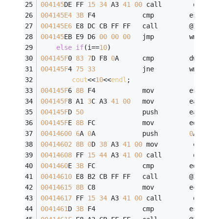
004145
DE FF 
15
34
 A3 
41
00
 call        dword 
004145E4
3B
 F4            cmp         esi,esp
004145E6
 E8 DC CB FF FF   call        @ILT+
45
004145
EB E9 D6 
00
00
00
   jmp         wmain+
1
else
if
(i==
10
)
004145F
0 
83
7
D F8 
0
A      cmp         dword p
004145F
4 
75
33
            jne         wmain+
0
cout
<<
10
<<
endl
;
004145F
6 
8B
 F4            mov         esi,esp
004145F
8 A1 
3
C A3 
41
00
   mov         eax,dwo
004145F
D 
50
               push        eax  
004145F
E 
8B
 FC            mov         edi,esp
00414600
6
A 
0
A            push        
0
Ah  
00414602
8B
0
D 
38
 A3 
41
00
 mov         ecx,dw
00414608
 FF 
15
44
 A3 
41
00
 call        dword 
0041460
E 
3B
 FC            cmp         edi,esp
00414610
 E8 B2 CB FF FF   call        @ILT+
45
00414615
8B
 C8            mov         ecx,eax
00414617
 FF 
15
34
 A3 
41
00
 call        dword 
0041461
D 
3B
 F4            cmp         esi,esp