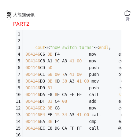
大熊猫侯佩
赞
PART2
cout
<<
"now switch turns"
<<
endl
;
004146
C6 
8B
 F4            mov         esi,esp
004146
C8 A1 
3
C A3 
41
00
   mov         eax,dwo
004146
CD 
50
               push        eax  
004146
CE 
68
00
7
A 
41
00
   push        offset 
004146
D3 
8B
0
D 
38
 A3 
41
00
 mov         ecx,dw
004146
D9 
51
               push        ecx  
004146
DA E8 
8
E CA FF FF   call        
std
::
op
004146
DF 
83
 C4 
08
         add         esp,
8
004146E2
8B
 C8            mov         ecx,eax
004146E4
 FF 
15
34
 A3 
41
00
 call        dword 
004146
EA 
3B
 F4            cmp         esi,esp
004146
EC E8 D6 CA FF FF   call        @ILT+
45