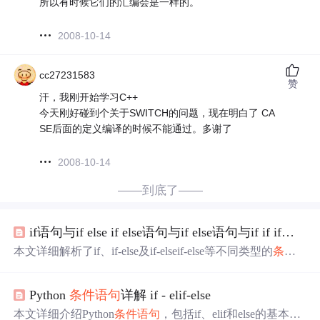
所以有时候它们的汇编会是一样的。
2008-10-14
cc27231583
赞
汗，我刚开始学习C++
今天刚好碰到个关于SWITCH的问题，现在明白了 CA
SE后面的定义编译的时候不能通过。多谢了
2008-10-14
——到底了——
if语句与if else if else语句与if else语句与if if if语句
本文详细解析了if、if-else及if-elseif-else等不同类型的
条件
语句
在编程中的应用区别，通过实例对比了它们在执行流
程上的差异。
Python
条件语句
详解 if - elif-else
本文详细介绍Python
条件语句
，包括if、elif和else的基本概