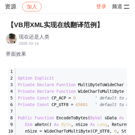
资源
登录
频道
加入
帖子详情
社区
资源
【VB用XML实现在线翻译范例】
现在还是人类
2008-10-14
界面效果
Option
Explicit
Private
Declare
Function
 MultiByteToWideChar 
Lib
Private
Declare
Function
 WideCharToMultiByte 
Lib
Private
Const
 CP_ACP = 
0
' default to ANS
Private
Const
 CP_UTF8 = 
65001
' default to UTF
Public
Function
 EncodeToBytes(
ByVal
 sData 
As
Str
Dim
 aRetn() 
As
Byte
, nSize 
As
Long
, ReturnStr
   nSize = WideCharToMultiByte(CP_UTF8, 
0
, StrPt