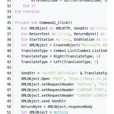
        Utf8ToUnicode = Left(Utf8ToUnicode, lRet
End
If
End
Function
Private
Sub
 Command1_Click()
Dim
 XMLObject 
As
 XMLHTTP, SendStr 
As
String
, 
Dim
 ReturnText 
As
String
, ReturnByte() 
As
Byt
Dim
 StartStation 
As
Long
, EndStation 
As
Long
Set
 XMLObject = CreateObject(
"Microsoft.XMLHT
   TranslateType = Combo1.List(Combo1.ListIndex)
   TranslateType = Right(TranslateType, 
6
)
   TranslateType = Left(TranslateType, 
5
)
   SendStr = 
"ei=UTF-8&fr=&lp="
 & TranslateType 
   XMLObject.Open 
"POST"
, 
"http://fanyi.cn.yahoo
   XMLObject.setRequestHeader 
"Referer"
, 
"http:/
   XMLObject.setRequestHeader 
"CONTENT-TYPE"
, 
"a
   XMLObject.setRequestHeader 
"CONTENT-LENGTH"
, 
   XMLObject.send SendStr
   ReturnByte = XMLObject.responseBody
Set
 XMLObject = 
Nothing