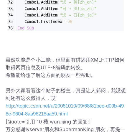
   Combo1.AddItem 
"汉 → 英[zh_en]"
   Combo1.AddItem 
"日 → 汉[ja_zh]"
   Combo1.AddItem 
"汉 → 日[zh_ja]"
   Combo1.ListIndex = 
0
End
Sub
虽然功能是个小工能，但里面有讲述用XMLHTTP如何
取得网页信息及UTF-8编码的转换。
希望能给想了解这方面的朋友一些帮助。
另外大家看看这个帖子的楼主，真是让人郁闷，我没想
到还有这么懒得人，哎
http://topic.csdn.net/u/20081010/09/68f81bee-d09b-49
8e-9604-8aa96218aa59.html
[Quote=引用 10 楼 wuruijing 的回复:]
万分感谢lyserver朋友和SupermanKing 朋友，再提一