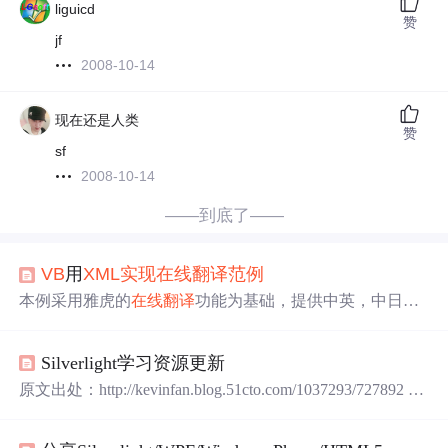
liguicd
赞
jf
2008-10-14
现在还是人类
赞
sf
2008-10-14
——到底了——
VB
用
XML
实现
在线翻译
范例
本例采用雅虎的
在线翻译
功能为基础，提供中英，中日的
在线翻译
效果，希望对想了解
XML
HTTP对象和UTF-8编码
的
VB
爱好者有所帮助。界面效果如下： 以下是窗口的程
Silverlight学习资源更新
序代码：Visual Basic CodeOption ExplicitPrivate Declare Fun
ction MultiByteToWideChar Lib "kernel32"
原文出处：http://kevinfan.blog.51cto.com/1037293/727892 本
周Silverlight学习资源更新 Silverlight 利用Telerik导出到Word
wangchongcy Silverlight 打印 wangchongcy vs2010 sp1 安装S