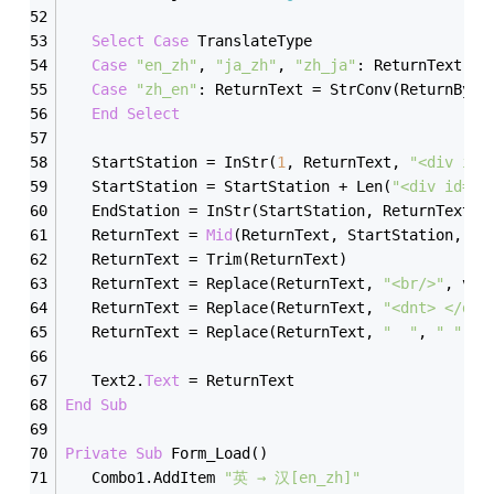
Select
Case
 TranslateType
Case
"en_zh"
, 
"ja_zh"
, 
"zh_ja"
: ReturnText = 
Case
"zh_en"
: ReturnText = StrConv(ReturnByte
End
Select
   StartStation = InStr(
1
, ReturnText, 
"<div id=
   StartStation = StartStation + Len(
"<div id=""
   EndStation = InStr(StartStation, ReturnText, 
   ReturnText = 
Mid
(ReturnText, StartStation, En
   ReturnText = Trim(ReturnText)
   ReturnText = Replace(ReturnText, 
"<br/>"
, vbC
   ReturnText = Replace(ReturnText, 
"<dnt> </dnt
   ReturnText = Replace(ReturnText, 
"  "
, 
" "
)
   Text2.
Text
 = ReturnText
End
Sub
Private
Sub
 Form_Load()
   Combo1.AddItem 
"英 → 汉[en_zh]"