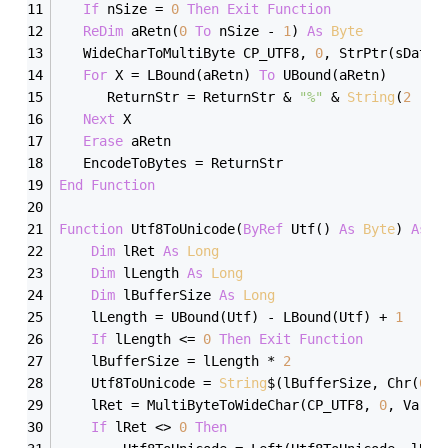
If
 nSize = 
0
Then
Exit
Function
ReDim
 aRetn(
0
To
 nSize - 
1
) 
As
Byte
   WideCharToMultiByte CP_UTF8, 
0
, StrPtr(sData)
For
 X = LBound(aRetn) 
To
 UBound(aRetn)
      ReturnStr = ReturnStr & 
"%"
 & 
String
(
2
 - L
Next
 X
Erase
 aRetn
   EncodeToBytes = ReturnStr
End
Function
Function
 Utf8ToUnicode(
ByRef
 Utf() 
As
Byte
) 
As
S
Dim
 lRet 
As
Long
Dim
 lLength 
As
Long
Dim
 lBufferSize 
As
Long
    lLength = UBound(Utf) - LBound(Utf) + 
1
If
 lLength <= 
0
Then
Exit
Function
    lBufferSize = lLength * 
2
    Utf8ToUnicode = 
String
$(lBufferSize, Chr(
0
))
    lRet = MultiByteToWideChar(CP_UTF8, 
0
, VarPt
If
 lRet <> 
0
Then