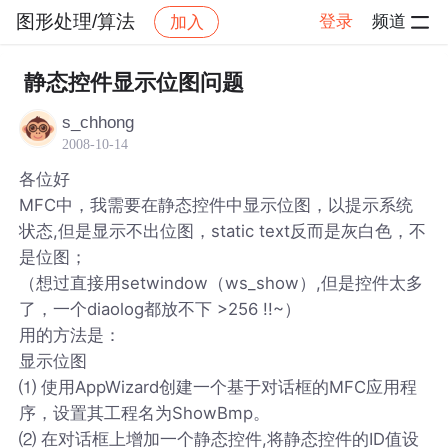
图形处理/算法
登录
频道
加入
帖子详情
社区
图形处理/算法
静态控件显示位图问题
s_chhong
2008-10-14
各位好
MFC中，我需要在静态控件中显示位图，以提示系统
状态,但是显示不出位图，static text反而是灰白色，不
是位图；
（想过直接用setwindow（ws_show）,但是控件太多
了，一个diaolog都放不下 >256 !!~）
用的方法是：
显示位图
⑴ 使用AppWizard创建一个基于对话框的MFC应用程
序，设置其工程名为ShowBmp。
⑵ 在对话框上增加一个静态控件,将静态控件的ID值设