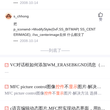
2008-10-14
s_chhong
赞
把
p_iconwnd->ModifyStyle(0xF,SS_BITMAP| SS_CENT
ERIMAGE); //ss_centerimage去掉 什么都没了
2008-10-14
——到底了——
VC对话框如何添加WM_ERASEBKGND消息（OnEraseBkgnd函数）及对话框使用
VC对话框如何添加WM_ERASEBKGND消息（OnEraseBk
gnd函数）
MFC picture control图像
控件
不
显示
图片-解决方法
转帖来自：http://guohaiyang.blog.163.com/blog/static/3213403
720081027104147/
MFC picture control图像
控件
不
显示
图片-解决方法 选择图
1、首先，为了下面使用擦除背景的方便，先增加OnErase
像
控件
，右键->属性：Type:Bitmap pProcessBmpStation1 =
Bkgnd函数（WM_ERASEBKGND ），但好多新手都不知
(CStatic*)GetDlgItem(IDC_BMP_STATION1); //pProcessBmp
道对话框在那里找增加这个函数，来跟我来
c语言编辑动态图片,MFC想实现动态界面，用BitBlt绘制图片出现后删除图片以产生动态...
Station2 = (CStatic*)GetDlgItem(IDC_BMP_STATION2); pP...