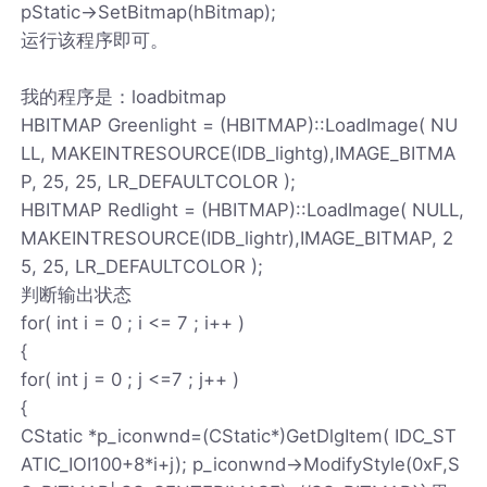
pStatic->SetBitmap(hBitmap);
运行该程序即可。
我的程序是：loadbitmap
HBITMAP Greenlight = (HBITMAP)::LoadImage( NU
LL, MAKEINTRESOURCE(IDB_lightg),IMAGE_BITMA
P, 25, 25, LR_DEFAULTCOLOR );
HBITMAP Redlight = (HBITMAP)::LoadImage( NULL,
MAKEINTRESOURCE(IDB_lightr),IMAGE_BITMAP, 2
5, 25, LR_DEFAULTCOLOR );
判断输出状态
for( int i = 0 ; i <= 7 ; i++ )
{
for( int j = 0 ; j <=7 ; j++ )
{
CStatic *p_iconwnd=(CStatic*)GetDlgItem( IDC_ST
ATIC_IOI100+8*i+j); p_iconwnd->ModifyStyle(0xF,S