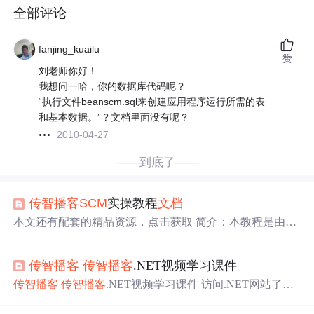
全部评论
fanjing_kuailu
赞
刘老师你好！
我想问一哈，你的数据库代码呢？
“执行文件beanscm.sql来创建应用程序运行所需的表
和基本数据。”？文档里面没有呢？
2010-04-27
——到底了——
传智播客
SCM
实操教程
文档
本文还有配套的精品资源，点击获取 简介：本教程是由
传
智播客
制作的软件配置管理（
SCM
）学习资料，面向软件
工程中的版本控制、变更管理与构建管理等关键知识点。
传智播客
传智播客
.NET视频学习课件
文档
通过详尽的步骤指导，帮助读者掌握
SCM
操作流程，
涵盖版本控制、分支管理、代码审查、变更管理、构建自
传智播客
传智播客
.NET视频学习课件 访问.NET网站了解
动化、标签使用、冲突解决、版本回退、权限管理以及ID
更多课程详情 http://net.itcast.cn （小提示：为什么本书中超
E集成等方面。旨在提升软件
开发
团队的协作效率与
项目
链接打不开？） 此套课件是伴随
传智播客
.net实况教学视