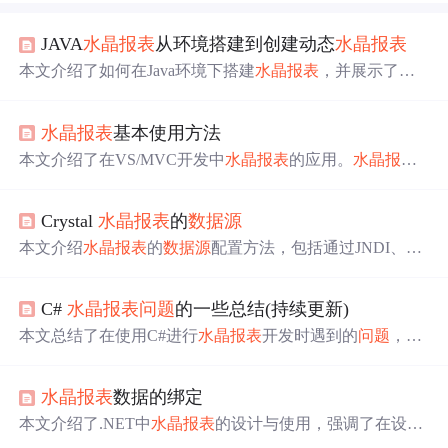
JAVA
水晶报表
从环境搭建到创建动态
水晶报表
本文介绍了如何在Java环境下搭建
水晶报表
，并展示了创
建动态报表的步骤。重点包括从官方网站获取crystalreportv
iewers组件，配置web.xml和CRConfig.xml文件，以及在jsp
水晶报表
基本使用方法
中动态绑定
数据源
和字段。文章提供了相关资源链接以帮
助理解报表制作和
数据源
匹配的重要性。
本文介绍了在VS/MVC开发中
水晶报表
的应用。
水晶报表
是强大的商务智能软件，能与多数流行开发工具集成。文
中详细说明了其安装步骤，新建数据集接收
数据源
的方
Crystal
水晶报表
的
数据源
法，以及在CrystalReport中设置各部分、连接
数据源
、插入
控件等操作，最后在控制器输出。
本文介绍
水晶报表
的
数据源
配置方法，包括通过JNDI、直
接连接数据库和使用ResultSet三种方式，并提供具体代码
示例。
C#
水晶报表
问题
的一些总结(持续更新)
本文总结了在使用C#进行
水晶报表
开发时遇到的
问题
，包
括
数据源
设置、图片处理、报表格式调整、数据库连接、
字段映射等，并给出了具体的解决办法，如正确设置
数据
水晶报表
数据的绑定
源
、处理图片二进制数据、调整报表布局以及处理报表公
式错误等。
本文介绍了.NET中
水晶报表
的设计与使用，强调了在设计
时
数据源
需与报表在同一程序集内的
问题
，以及如何通过