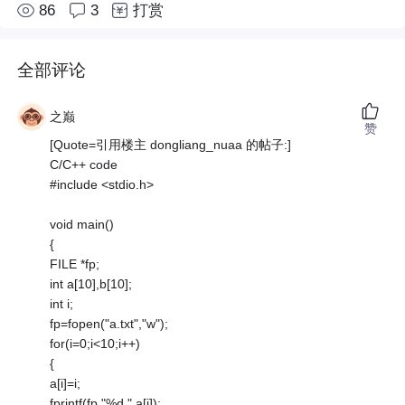
86
3
打赏
全部评论
之巅
赞
[Quote=引用楼主 dongliang_nuaa 的帖子:]
C/C++ code
#include <stdio.h>
void main()
{
FILE *fp;
int a[10],b[10];
int i;
fp=fopen("a.txt","w");
for(i=0;i<10;i++)
{
a[i]=i;
fprintf(fp,"%d ",a[i]);