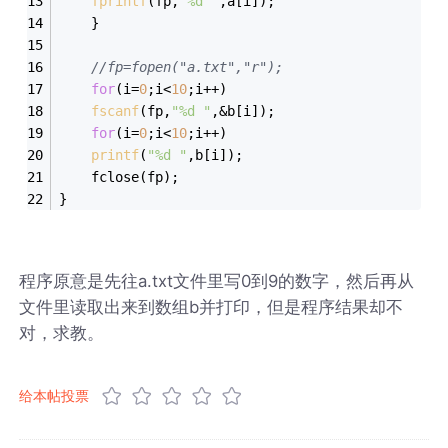
fprintf
(fp,
"%d "
,a[i]);
    }
//fp=fopen("a.txt","r");   
for
(i=
0
;i<
10
;i++)     
fscanf
(fp,
"%d "
,&b[i]);   
for
(i=
0
;i<
10
;i++)   
printf
(
"%d "
,b[i]);   
    fclose(fp);
}
程序原意是先往a.txt文件里写0到9的数字，然后再从
文件里读取出来到数组b并打印，但是程序结果却不
对，求教。
给本帖投票