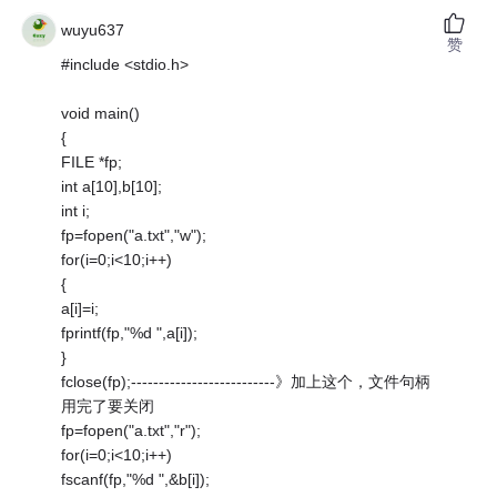
wuyu637
赞
#include <stdio.h>
void main()
{
FILE *fp;
int a[10],b[10];
int i;
fp=fopen("a.txt","w");
for(i=0;i<10;i++)
{
a[i]=i;
fprintf(fp,"%d ",a[i]);
}
fclose(fp);--------------------------》加上这个，文件句柄
用完了要关闭
fp=fopen("a.txt","r");
for(i=0;i<10;i++)
fscanf(fp,"%d ",&b[i]);