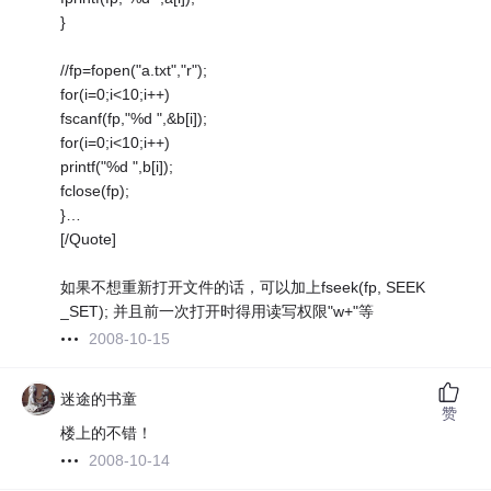
}
//fp=fopen("a.txt","r");
for(i=0;i<10;i++)
fscanf(fp,"%d ",&b[i]);
for(i=0;i<10;i++)
printf("%d ",b[i]);
fclose(fp);
}…
[/Quote]
如果不想重新打开文件的话，可以加上fseek(fp, SEEK
_SET); 并且前一次打开时得用读写权限"w+"等
2008-10-15
迷途的书童
赞
楼上的不错！
2008-10-14