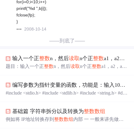
for(i=0;i<10;i++)
printf("%d ",b[i]);
fclose(fp);
}
2008-10-14
——到底了——
输入一个正
整数
n，然后
读取
n个正
整数
a1，a2，a3，……an，最后再读一个正
题目：输入一个正
整数
n，然后
读取
n个正
整数
a1，a2，a
3，……an，最后再读一个正
整数
m，统计a1,a2,a3……中有
多少个
整数
小于m。 思路：如果是先输入m在输入n个数
编写参数为指针变量的函数，功能是：输入10个
整
据，可以不使用
数组
，直接定义一个临时变量来保存输入
的数据。如果是先输入的是数据，后输入m的值，就需要
#include <stdio.h> #include <stdlib.h> #include <string.h> #defi
定义
数组
来保存输入数据。 一.fopen的用法： #include&lt;st
ne NUM 10 int main()//编写参数为指针变量的函数，功能
dio.h&gt; #define M 1000...
是： //输入10个
整数
至一
数组
，对
数组
元素排序。再读入
基础篇 字符串拆分以及转换为
整数
数组
一个任意
整数
并将其插入到这个已排序的
整数
数组
中，插
入后
数组
中的数任然保持有序。 { int a[20]={0},*p,b[20]=
例如将 IP地址转换存到
整数
数组
内部 一 一般来讲先做字
{0}; int i,k; printf("请输入
整数
>.
符串拆分 使用split 方法 1. 注意 特殊字符作为分隔符时需
要使用\\进行转义(比如使用\\作为分隔符的话，则转义为