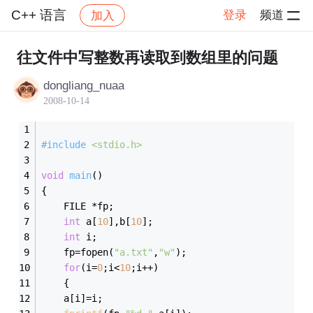
C++ 语言
登录
频道
加入
帖子详情
社区
C++ 语言
往文件中写整数再读取到数组里的问题
dongliang_nuaa
2008-10-14
#
include
<stdio.h>
void
main
()
{  
    FILE *fp;     
int
 a[
10
],b[
10
];   
int
 i;
    fp=fopen(
"a.txt"
,
"w"
);
for
(i=
0
;i<
10
;i++)
    {
	a[i]=i;