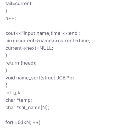
tail=current;
}
n++;
cout<<"input name,time"<<endl;
cin>>current->name>>current->time;
current->next=NULL;
}
return (head);
}
void name_sort(struct JCB *p)
{
int i,j,k;
char *temp;
char *sal_name[N];
for(i=0;i<N;i++)