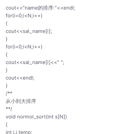
cout<<"name的排序:"<<endl;
for(i=0;i<N;i++)
{
cout<<sal_name[i];
}
for(i=0;i<N;i++)
{
cout<<sal_name[i]<<" ";
}
cout<<endl;
}
/**
从小到大排序
**/
void normol_sort(int s[N])
{
int i,j,temp;