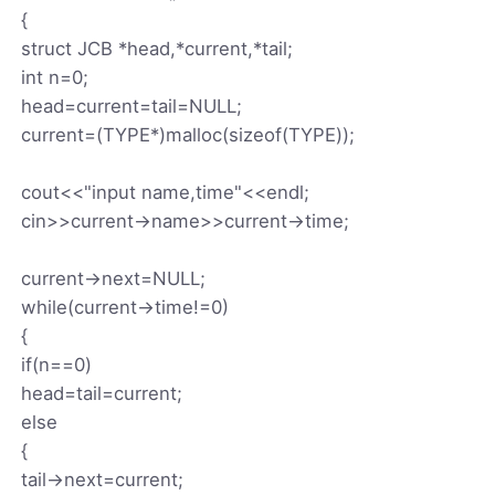
{
struct JCB *head,*current,*tail;
int n=0;
head=current=tail=NULL;
current=(TYPE*)malloc(sizeof(TYPE));
cout<<"input name,time"<<endl;
cin>>current->name>>current->time;
current->next=NULL;
while(current->time!=0)
{
if(n==0)
head=tail=current;
else
{
tail->next=current;