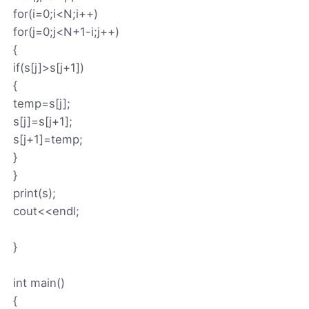
for(i=0;i<N;i++)
for(j=0;j<N+1-i;j++)
{
if(s[j]>s[j+1])
{
temp=s[j];
s[j]=s[j+1];
s[j+1]=temp;
}
}
print(s);
cout<<endl;
}
int main()
{