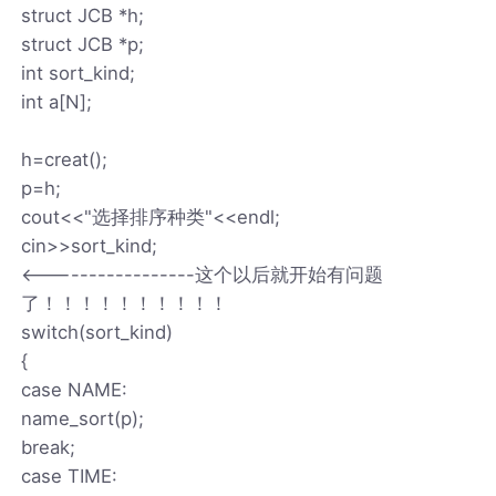
struct JCB *h;
struct JCB *p;
int sort_kind;
int a[N];
h=creat();
p=h;
cout<<"选择排序种类"<<endl;
cin>>sort_kind;
<-----------------这个以后就开始有问题
了！！！！！！！！！！
switch(sort_kind)
{
case NAME:
name_sort(p);
break;
case TIME: