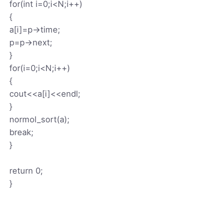
for(int i=0;i<N;i++)
{
a[i]=p->time;
p=p->next;
}
for(i=0;i<N;i++)
{
cout<<a[i]<<endl;
}
normol_sort(a);
break;
}
return 0;
}