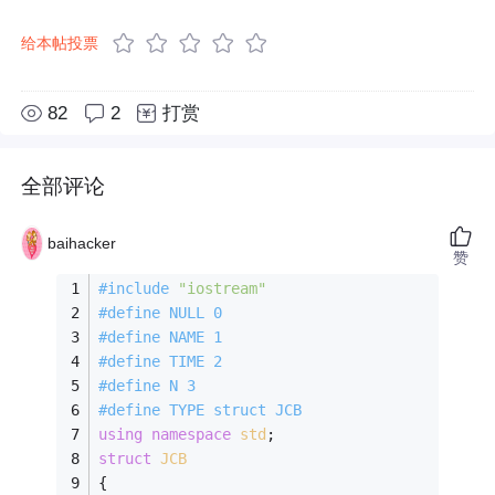
给本帖投票
82
2
打赏
全部评论
baihacker
赞
#
include
"iostream"
#
define
 NULL 0 
#
define
 NAME 1 
#
define
 TIME 2 
#
define
 N 3 
#
define
 TYPE struct JCB 
using
namespace
std
; 
struct
JCB
{ 