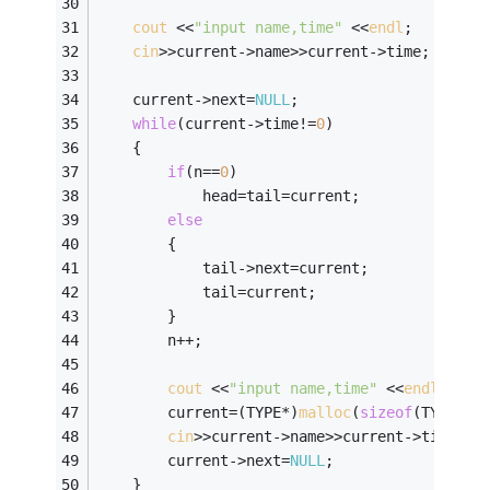
cout
 <<
"input name,time"
 <<
endl
; 
cin
>>current->name>>current->time; 
	current->next=
NULL
; 
while
(current->time!=
0
) 
	{ 
if
(n==
0
) 
			head=tail=current; 
else
		{ 
			tail->next=current; 
			tail=current; 
		} 
		n++; 
cout
 <<
"input name,time"
 <<
endl
; 
		current=(TYPE*)
malloc
(
sizeof
(TYPE));
cin
>>current->name>>current->time; 
		current->next=
NULL
; 
	} 