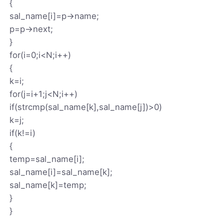
{
sal_name[i]=p->name;
p=p->next;
}
for(i=0;i<N;i++)
{
k=i;
for(j=i+1;j<N;i++)
if(strcmp(sal_name[k],sal_name[j])>0)
k=j;
if(k!=i)
{
temp=sal_name[i];
sal_name[i]=sal_name[k];
sal_name[k]=temp;
}
}