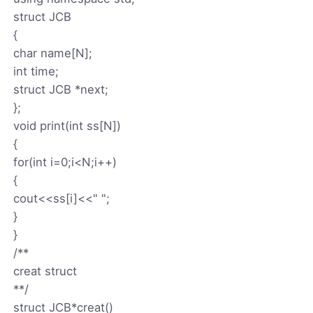
struct JCB
{
char name[N];
int time;
struct JCB *next;
};
void print(int ss[N])
{
for(int i=0;i<N;i++)
{
cout<<ss[i]<<" ";
}
}
/**
creat struct
**/
struct JCB*creat()