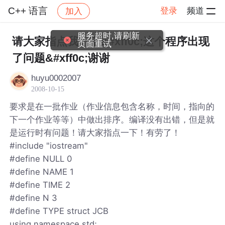
C++ 语言
登录
频道
加入
帖子详情
社区
C++ 语言
服务超时,请刷新
请大家指点我一下&#xff0c;这个程序出现
页面重试
了问题&#xff0c;谢谢
huyu0002007
2008-10-15
要求是在一批作业（作业信息包含名称，时间，指向的
下一个作业等等）中做出排序。编译没有出错，但是就
是运行时有问题！请大家指点一下！有劳了！
#include "iostream"
#define NULL 0
#define NAME 1
#define TIME 2
#define N 3
#define TYPE struct JCB
using namespace std;