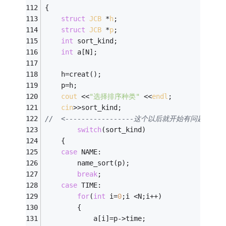
{ 
struct
JCB
 *
h
;
struct
JCB
 *
p
;
int
 sort_kind; 
int
 a[N]; 
	h=creat(); 
	p=h; 
cout
 <<
"选择排序种类"
 <<
endl
; 
cin
>>sort_kind;          
//	<-----------------这个以后就开始有问题
switch
(sort_kind) 
	{ 
case
 NAME: 
		name_sort(p); 
break
; 
case
 TIME:  
for
(
int
 i=
0
;i <N;i++) 
		{ 
			a[i]=p->time; 