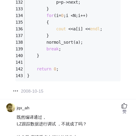
			p=p->next; 
		} 
for
(i=
0
;i <N;i++) 
		{ 
cout
 <<a[i] <<
endl
; 
		} 
		normol_sort(a); 
break
; 
	} 
return
0
; 
} 
2008-10-15
jqx_ah
赞
既然编译通过，
LZ跟踪数据进行调试 ，不就成了吗？