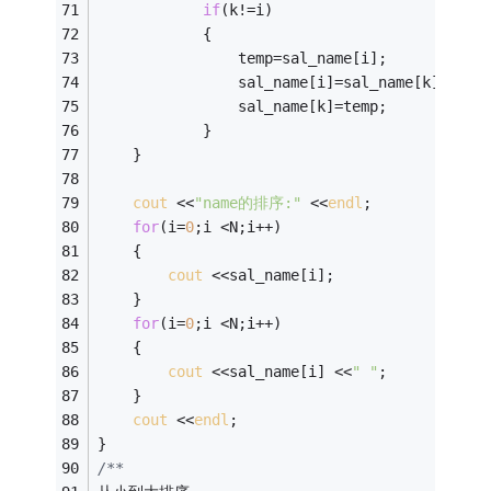
if
(k!=i) 
			{ 
				temp=sal_name[i]; 
				sal_name[i]=sal_name[k]; 
				sal_name[k]=temp; 
			} 
	} 
cout
 <<
"name的排序:"
 <<
endl
; 
for
(i=
0
;i <N;i++) 
	{ 
cout
 <<sal_name[i]; 
	} 
for
(i=
0
;i <N;i++) 
	{ 
cout
 <<sal_name[i] <<
" "
; 
	} 
cout
 <<
endl
; 
} 
/** 