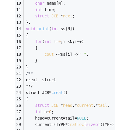
char
 name[N]; 
int
 time; 
struct
JCB
 *
next
;
}; 
void
print
(
int
 ss[N])
{ 
for
(
int
 i=
0
;i <N;i++) 
	{ 
cout
 <<ss[i] <<
" "
; 
	} 
} 
/** 
creat  struct 
**/ 
struct JCB*
creat
()
{ 
struct
JCB
 *
head
,*
current
,*
tail
;
int
 n=
0
; 
	head=current=tail=
NULL
; 
	current=(TYPE*)
malloc
(
sizeof
(TYPE)); 