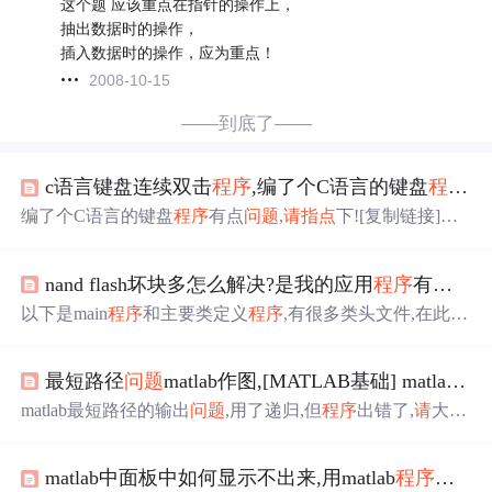
这个题 应该重点在指针的操作上，
抽出数据时的操作，
插入数据时的操作，应为重点！
2008-10-15
——到底了——
c语言键盘连续双击
程序
,编了个C语言的键盘
程序
有
编了个C语言的键盘
程序
有点
问题
,
请
指点
下![复制链接]做
了个机械手,想用键盘来控制抓,放物品,现在他显示字符时
有点错,高手能帮我在keil里跑下,把我的这个错改下吗?
谢谢
nand flash坏块多怎么解决?是我的应用
程序
有
问题
吗
了!原
程序
如下:(P2.0--P2.7 是段选,P1.0--P1.5是位选,P0.0--P
0.3是列选,P0.4--P0.7是行选)#include #define uchar unsigned c
以下是main
程序
和主要类定义
程序
,有很多类头文件,在此不
har#define uint ...
能一一列出, 望有空余时间的朋友和我一起探讨.Q:2645160
2.现在的
问题
是:flash读写次数很少,就成坏块了.而且用mkya
最短路径
问题
matlab作图,[MATLAB基础] matlab最短路径的输出
ffs工具也格式化不了.你有什么办法吗?我们系统是:一片单
片机负责8路A/D转换,以及和ARM主板通讯.ARM:S3C241
matlab最短路径的输出
问题
,用了递归,但
程序
出错了,
请
大虾
0,DM9000网卡,K9F1208flash,linux-2.6.14.1系统,bu
指点
程序
如下function shortestpath(w,p,q)c='->';l='';f='';t=size
(w);m=t(1,1);a=zeros(m,m);v=w;for k=1:mfor i=1:mfor j=1:mb=
matlab中面板中如何显示不出来,用matlab
程序
运行
[w(i,j),w(i,k)+w(k,j)];w(i,j)=min(b);if w(i,j...