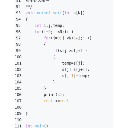
从小到大排序 
**/ 
void
normol_sort
(
int
 s[N])
{ 
int
 i,j,temp; 
for
(i=
0
;i <N;i++) 
for
(j=
0
;j <N+
1
-i;j++) 
		{ 
if
(s[j]>s[j+
1
]) 
			{ 
				temp=s[j]; 
				s[j]=s[j+
1
]; 
				s[j+
1
]=temp; 
			} 
		} 
		print(s); 
cout
 <<
endl
; 
}    
int
main
()