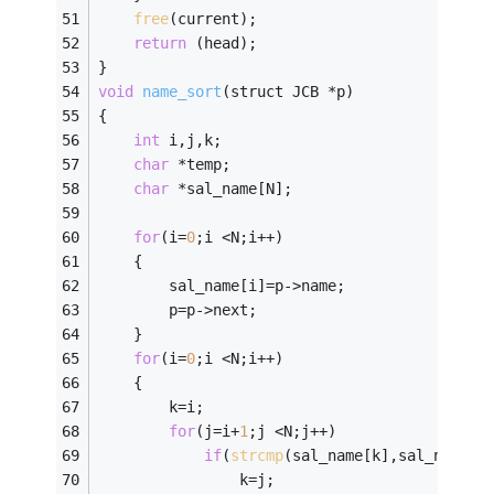
free
(current);
return
 (head); 
} 
void
name_sort
(struct JCB *p)
{ 
int
 i,j,k; 
char
 *temp; 
char
 *sal_name[N]; 
for
(i=
0
;i <N;i++) 
	{ 
		sal_name[i]=p->name; 
		p=p->next; 
	} 
for
(i=
0
;i <N;i++) 
	{ 
		k=i; 
for
(j=i+
1
;j <N;j++) 
if
(
strcmp
(sal_name[k],sal_name[j
				k=j; 